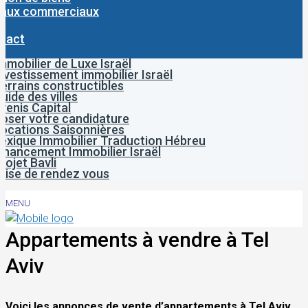
aux commerciaux
g
tact
mmobilier de Luxe Israël
nvestissement immobilier Israël
errains constructibles
uide des villes
venis Capital
oser votre candidature
ocations Saisonnières
exique Immobilier Traduction Hébreu
inancement Immobilier Israël
rojet Bavli
rise de rendez vous
MENU
Appartements à vendre à Tel
Aviv
Voici les annonces de vente d’appartements à Tel Aviv.