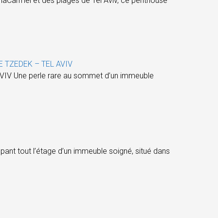
armel et des plages de Tel Aviv, ce penthouse
E TZEDEK – TEL AVIV
V Une perle rare au sommet d’un immeuble
tout l’étage d’un immeuble soigné, situé dans