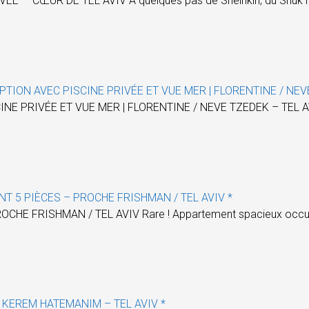
— CŒUR DE TEL AVIV À quelques pas de Sheinkin, du Shuk HaC
TION AVEC PISCINE PRIVÉE ET VUE MER | FLORENTINE / NEV
E PRIVÉE ET VUE MER | FLORENTINE / NEVE TZEDEK – TEL AVI
T 5 PIÈCES – PROCHE FRISHMAN / TEL AVIV *
 FRISHMAN / TEL AVIV Rare ! Appartement spacieux occupant 
 KEREM HATEMANIM – TEL AVIV *