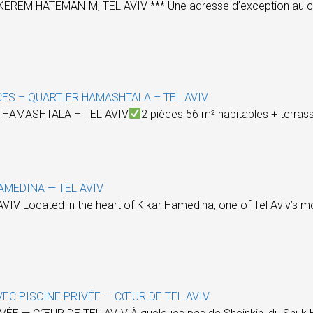
REM HATEMANIM, TEL AVIV *** Une adresse d’exception au cœur d
CES – QUARTIER HAMASHTALA – TEL AVIV
 HAMASHTALA – TEL AVIV
2 pièces 56 m² habitables + terra
AMEDINA — TEL AVIV
ocated in the heart of Kikar Hamedina, one of Tel Aviv’s most
EC PISCINE PRIVÉE — CŒUR DE TEL AVIV