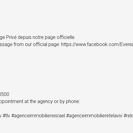
e Privé depuis notre page officielle
Message from our official page: https://www.facebook.com/Eveni
0500
ppointment at the agency or by phone:
iv #tlv #agenceimmobiliereisrael #agenceimmobilieretelaviv #rel