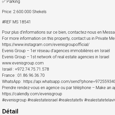
✅ Parking
Price: 2.600.000 Shekels
#REF MS 18541
Pour plus d’informations sur ce bien, contactez-nous en Messag
For more information on this property, contact us in Private 
https://www.instagram.com/evenisgroupofficial/
Evenis Group – 1er réseau d’agences immobilières en Israël
Evenis Group – 1st network of real estate agencies in Israel
www.evenisgroup.com
Israël : +972.74.75.71.578
France : 01.86.96.36.70
WhatsApp : https://api.whatsapp.com/send?phone=97255934
Prendre rendez-vous en agence ou par téléphone – Make an a
https://calendly.com/evenisgroup
#evenisgroup #realestateisrael #realestatetlv #realestatetelav
Détail