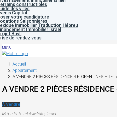
nvestissement immobilier Israël
errains constructibles
uide des villes
venis Capital
oser votre candidature
ocations Saisonnières
exique Immobilier Traduction Hébreu
inancement Immobilier Israël
rojet Bavli
rise de rendez vous
MENU
Accueil
Appartement
A VENDRE 2 PIÈCES RÉSIDENCE 4 FLORENTINES – TEL 
A VENDRE 2 PIÈCES RÉSIDENCE 
À Vendre
Ma'on St 5, Tel Aviv-Yafo, Israel