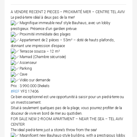
A VENDRE RECENT 2 PIECES – PROXIMITÉ MER – CENTRE TEL AVIV
Le pied-à-terre idéal à deux pas de la mer!
Magnifique immeuble neuf style Bauhaus, avec un lobby
prestigieux. Présence d’un gardien prévue.
Proximité immédiate des plages
Appartement de 2 pièces – 53m² – doté de hauts plafonds,
donnant une impression d’espace
Terrasse soucca – 12 m²
Mamad (Chambre sécurisée)
Ascenseur
Parking
Cave
Vidéo sur demande
Prix : 3.990.000 Shekels
#REF
YFS 17406
Ce bien exceptionnel est une opportunité à saisir pour un pied-à-terre ou
un investissement.
Situé à seulement quelques pas de la plage, vous pourrez profiter de la
douceur de vivre en bord de mer au quotidien.
FOR SALE NEW 2-ROOM APARTMENT – NEAR THE SEA – TEL AVIV
CENTER
The ideal pied-à-terre just a stone’s throw from the sea!
Magnificent new Bauhaus-style building, with a prestigious lobby.