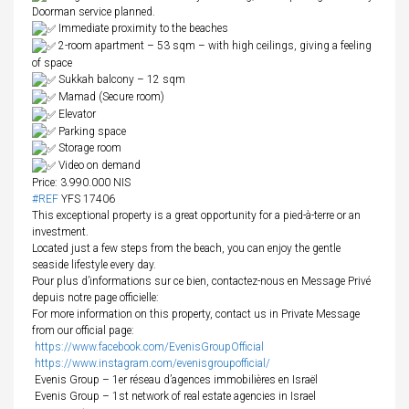
Doorman service planned.
Immediate proximity to the beaches
2-room apartment – 53 sqm – with high ceilings, giving a feeling
of space
Sukkah balcony – 12 sqm
Mamad (Secure room)
Elevator
Parking space
Storage room
Video on demand
Price: 3.990.000 NIS
#REF
YFS 17406
This exceptional property is a great opportunity for a pied-à-terre or an
investment.
Located just a few steps from the beach, you can enjoy the gentle
seaside lifestyle every day.
Pour plus d’informations sur ce bien, contactez-nous en Message Privé
depuis notre page officielle:
For more information on this property, contact us in Private Message
from our official page:
https://www.facebook.com/EvenisGroupOfficial
https://www.instagram.com/evenisgroupofficial/
Evenis Group – 1er réseau d’agences immobilières en Israël
Evenis Group – 1st network of real estate agencies in Israel