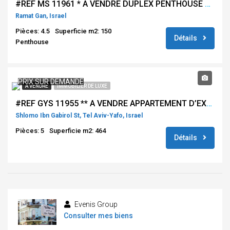
#REF MS 11961 * A VENDRE DUPLEX PENTHOUSE 4.5 PIÈCES QUARTIER GANE ARMONIM – RAMAT GAN *
Ramat Gan, Israel
Pièces: 4.5
Superficie m2: 150
Détails
Penthouse
PRIX SUR DEMANDE
À VENDRE
IMMOBILIER DE LUXE
#REF GYS 11955 ** A VENDRE APPARTEMENT D’EXCEPTION -G TOWER – IBN GVIROL – TEL AVIV **
Shlomo Ibn Gabirol St, Tel Aviv-Yafo, Israel
Pièces: 5
Superficie m2: 464
Détails
Evenis Group
Consulter mes biens