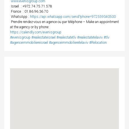
www.evenisgroup.com
Israël
: +972.74.75.71.578
France
: 01.86.96.36.70
WhatsApp :
https://api.whatsapp.com/send?phone=972559340500
Prendre rendez-vous en agence ou par téléphone – Make an appointment
at the agency or by phone:
https://calendly.com/evenisgroup
#evenisgroup
#realestateisrael
#realestatetlv
#realestatetelaviv
#tlv
#agenceimmobiliereisrael
#agenceimmobilieretelaviv
#Relocation