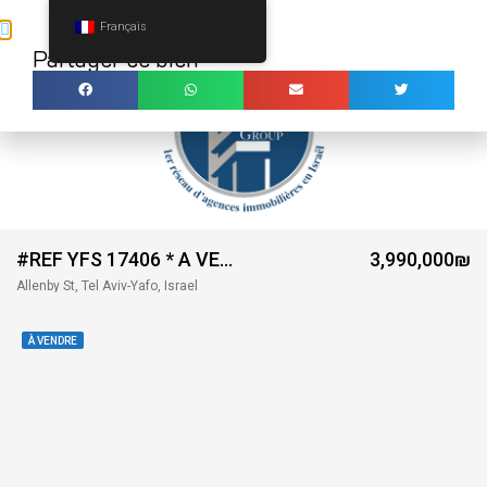
Français
Ouv
Partager ce bien
MENU
#REF YFS 17406 * A VENDRE RECENT 2 PIECES – PROXIMITÉ MER – CENTRE TEL AVIV *
3,990,000₪
Allenby St, Tel Aviv-Yafo, Israel
À VENDRE