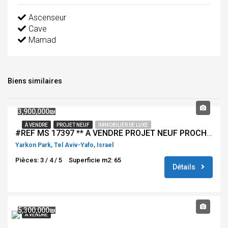
Ascenseur
Cave
Mamad
Biens similaires
3,900,000₪
À VENDRE
PROJET NEUF
IMMOBILIER DE LUXE
#REF MS 17397 ** A VENDRE PROJET NEUF PROCHE DU PARK HAYARKON AU NORD DE TEL AVIV **
Yarkon Park, Tel Aviv-Yafo, Israel
Pièces: 3 / 4 / 5
Superficie m2: 65
Détails
5,300,000₪
À VENDRE