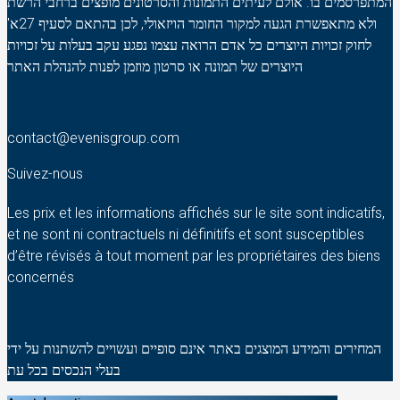
המתפרסמים בו. אולם לעיתים התמונות והסרטונים מופצים ברחבי הרשת
ולא מתאפשרת הגעה למקור החומר הויזאולי, לכן בהתאם לסעיף 27א'
לחוק זכויות היוצרים כל אדם הרואה עצמו נפגע עקב בעלות על זכויות
היוצרים של תמונה או סרטון מוזמן לפנות להנהלת האתר
contact@evenisgroup.com
Suivez-nous
Les prix et les informations affichés sur le site sont indicatifs,
et ne sont ni contractuels ni définitifs et sont susceptibles
d’être révisés à tout moment par les propriétaires des biens
concernés
המחירים והמידע המוצגים באתר אינם סופיים ועשויים להשתנות על ידי
בעלי הנכסים בכל עת