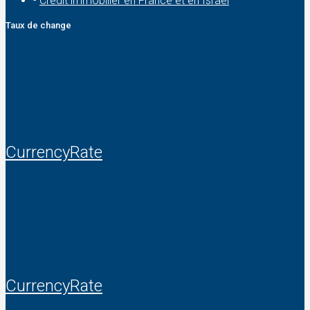
-
Crédit immobilier en France et en Israël
Taux de change
CurrencyRate
CurrencyRate