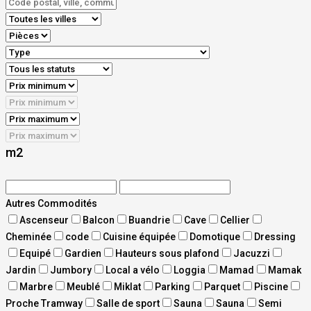
m2
Autres Commodités
Ascenseur
Balcon
Buandrie
Cave
Cellier
Cheminée
code
Cuisine équipée
Domotique
Dressing
Equipé
Gardien
Hauteurs sous plafond
Jacuzzi
Jardin
Jumbory
Local a vélo
Loggia
Mamad
Mamak
Marbre
Meublé
Miklat
Parking
Parquet
Piscine
Proche Tramway
Salle de sport
Sauna
Sauna
Semi