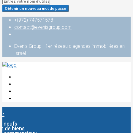
Obtenir un nouveau mot de passe
+(972) 747571578
contact@evenisgroup.com
Evenis Group - 1er réseau d’agences immobilières en
Israël
er
s neufs
n de biens