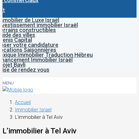
x commerciaux
ct
mmobilier de Luxe Israël
nvestissement immobilier Israël
errains constructibles
uide des villes
venis Capital
oser votre candidature
ocations Saisonnières
exique Immobilier Traduction Hébreu
inancement Immobilier Israël
rojet Bavli
rise de rendez vous
MENU
Accueil
Immobilier Israel
L’immobilier à Tel Aviv
L’immobilier à Tel Aviv