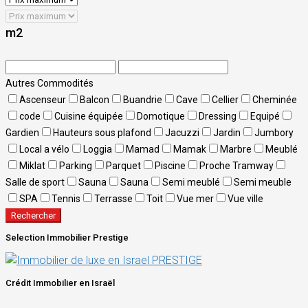
m2
Autres Commodités
Ascenseur
Balcon
Buandrie
Cave
Cellier
Cheminée
code
Cuisine équipée
Domotique
Dressing
Equipé
Gardien
Hauteurs sous plafond
Jacuzzi
Jardin
Jumbory
Local a vélo
Loggia
Mamad
Mamak
Marbre
Meublé
Miklat
Parking
Parquet
Piscine
Proche Tramway
Salle de sport
Sauna
Sauna
Semi meublé
Semi meuble
SPA
Tennis
Terrasse
Toit
Vue mer
Vue ville
Rechercher
Selection Immobilier Prestige
Crédit Immobilier en Israël