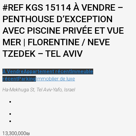
#REF KGS 15114 À VENDRE –
PENTHOUSE D’EXCEPTION
AVEC PISCINE PRIVÉE ET VUE
MER | FLORENTINE / NEVE
TZEDEK – TEL AVIV
À Vendre
Appartement récent
Immeuble
récent
Parking
Immobilier de luxe
Ha-Mekhuga St, Tel Aviv-Yafo, Israel
13,300,000₪