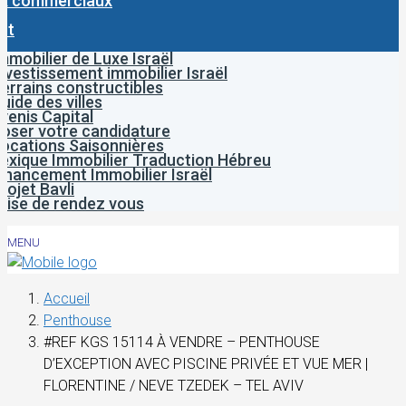
x commerciaux
ct
mmobilier de Luxe Israël
nvestissement immobilier Israël
errains constructibles
uide des villes
venis Capital
oser votre candidature
ocations Saisonnières
exique Immobilier Traduction Hébreu
inancement Immobilier Israël
rojet Bavli
rise de rendez vous
MENU
Accueil
Penthouse
#REF KGS 15114 À VENDRE – PENTHOUSE
D’EXCEPTION AVEC PISCINE PRIVÉE ET VUE MER |
FLORENTINE / NEVE TZEDEK – TEL AVIV