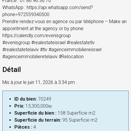
France : 01.86.96.36.70
WhatsApp : https://api.whatsapp.com/send?
phone=972559340500
Prendre rendez-vous en agence ou par téléphone – Make an
appointment at the agency or by phone:
https://calendly.com/evenisgroup
#evenisgroup #realestateisrael #realestatetlv
#realestatetelaviv #tlv #agenceimmobiliereisrael
#agenceimmobilieretelaviv #Relocation
Détail
Mis à jour le juin 11, 2026 à 3:34 pm
ID du bien:
70249
Prix:
13,300,000₪
Superficie du bien :
158 Superficie m2
Superficie du terrain:
95 Superficie m2
Pièces :
4