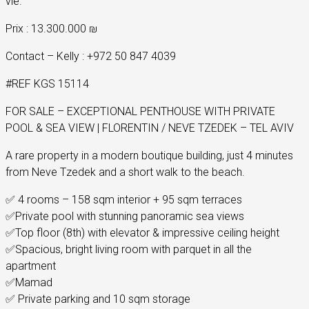
vie.
Prix : 13.300.000 ₪
Contact – Kelly : +972 50 847 4039
#REF KGS 15114
FOR SALE – EXCEPTIONAL PENTHOUSE WITH PRIVATE
POOL & SEA VIEW | FLORENTIN / NEVE TZEDEK – TEL AVIV
A rare property in a modern boutique building, just 4 minutes
from Neve Tzedek and a short walk to the beach.
✅ 4 rooms – 158 sqm interior + 95 sqm terraces
✅Private pool with stunning panoramic sea views
✅Top floor (8th) with elevator & impressive ceiling height
✅Spacious, bright living room with parquet in all the
apartment
✅Mamad
✅ Private parking and 10 sqm storage