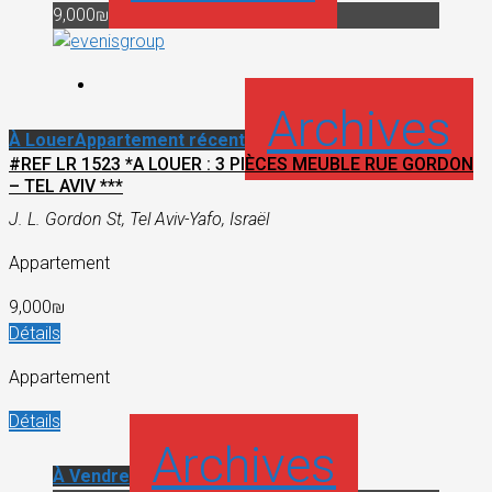
9,000₪
Archives
À Louer
Appartement récent
#REF LR 1523 *A LOUER : 3 PIÈCES MEUBLE RUE GORDON
– TEL AVIV ***
J. L. Gordon St, Tel Aviv-Yafo, Israël
Appartement
9,000₪
Détails
Appartement
Détails
Archives
À Vendre