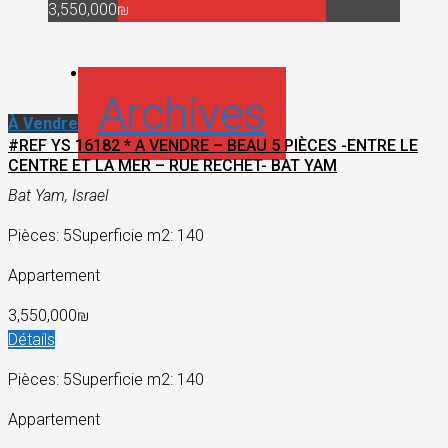
3,550,000₪
Archives
À Vendre
#REF YS 16182 * A VENDRE – BEAU 5 PIÈCES -ENTRE LE
CENTRE ET LA MER – RUE RECHET- BAT YAM
Bat Yam, Israel
Pièces: 5
Superficie m2: 140
Appartement
3,550,000₪
Détails
Pièces: 5
Superficie m2: 140
Appartement