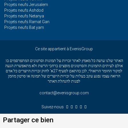
Projets neufs Jerusalem
Projets neufs Ashdod
Projets neufs Netanya
Projets neufs Ramat Gan
Projets neufs Bat yam
Ce site appartient à EvenisGroup
האתר שלנו עושה כל מאמץ לאתר זכויות על תמונות וסרטונים המתפרסמים בו.
אולם לעיתים התמונות והסרטונים מופצים ברחבי הרשת ולא מתאפשרת הגעה
למקור החומר הויזאולי, לכן בהתאם לסעיף 27א' לחוק זכויות היוצרים כל אדם
הרואה עצמו נפגע עקב בעלות על זכויות היוצרים של תמונה או סרטון מוזמן
לפנות להנהלת האתר
contact@evenisgroup.com
Suivez-nous
Partager ce bien