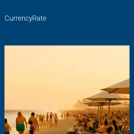
CurrencyRate
Lecteur
vidéo