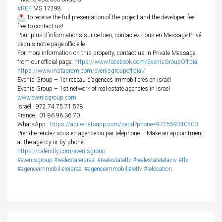
#REF
MS 17298
To receive the full presentation of the project and the developer, feel
free to contact us!
Pour plus d’informations sur ce bien, contactez nous en Message Privé
depuis notre page officielle
For more information on this property, contact us in Private Message
from our official page:
https://www.facebook.com/EvenisGroupOfficial
https://www.instagram.com/evenisgroupofficial/
Evenis Group – 1er réseau d’agences immobilières en Israël
Evenis Group – 1st network of real estate agencies in Israel
www.evenisgroup.com
Israël : 972.74.75.71.578
France : 01.86.96.36.70
WhatsApp :
https://api.whatsapp.com/send?phone=972559340500
Prendre rendez-vous en agence ou par téléphone – Make an appointment
at the agency or by phone:
https://calendly.com/evenisgroup
#evenisgroup
#realestateisrael
#realestatetlv
#realestatetelaviv
#tlv
#agenceimmobiliereisrael
#agenceimmobilieretlv
#relocation