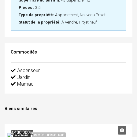
Superficie du terrain:
43 Superficie m2
Pièces :
3.5
Type de propriété:
Appartement, Nouveau Projet
Statut de la propriété:
À Vendre, Projet neuf
Commodités
Ascenseur
Jardin
Mamad
Biens similaires
3,400,000₪
À VENDRE
IMMOBILIER DE LUXE