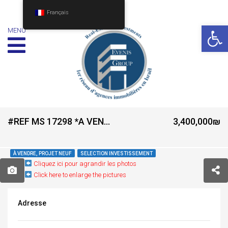
Français
Ouv
MENU
#REF MS 17298 *A VENDRE PROJET NEUF QUARTIER YAD ELIYAHU TEL AVIV **
3,400,000₪
À VENDRE, PROJET NEUF
SELECTION INVESTISSEMENT
Cliquez ici pour agrandir les photos
Click here to enlarge the pictures
Adresse