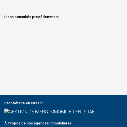
Biens consultés précédemment
Chargement du diaporama...
#REF DS 17290 *EAST&TLV – A VENDRE UN PROJET
UNIQUE AU COEUR DE TEL AVIV * - Nahalat Yitzhak, Tel
Aviv-Yafo, Israel
Propriétaire en Israël ?
À Propos de nos agences immobilières