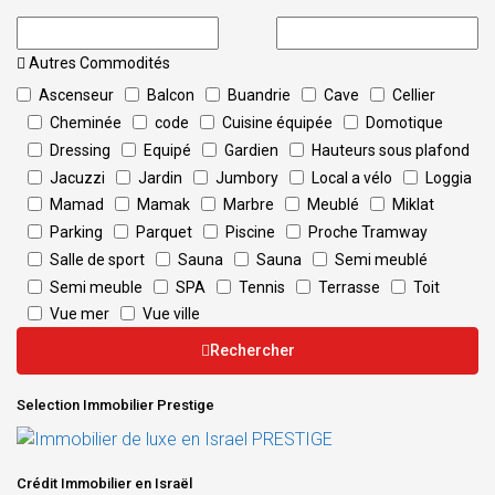
Autres Commodités
Ascenseur
Balcon
Buandrie
Cave
Cellier
Cheminée
code
Cuisine équipée
Domotique
Dressing
Equipé
Gardien
Hauteurs sous plafond
Jacuzzi
Jardin
Jumbory
Local a vélo
Loggia
Mamad
Mamak
Marbre
Meublé
Miklat
Parking
Parquet
Piscine
Proche Tramway
Salle de sport
Sauna
Sauna
Semi meublé
Semi meuble
SPA
Tennis
Terrasse
Toit
Vue mer
Vue ville
Rechercher
Selection Immobilier Prestige
Crédit Immobilier en Israël