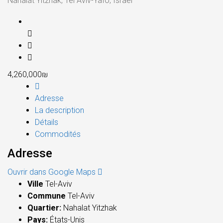
Nahalat Yitzhak, Tel Aviv-Yafo, Israel
4,260,000₪
Adresse
La description
Détails
Commodités
Adresse
Ouvrir dans Google Maps
Ville
Tel-Aviv
Commune
Tel-Aviv
Quartier:
Nahalat Yitzhak
Pays:
États-Unis