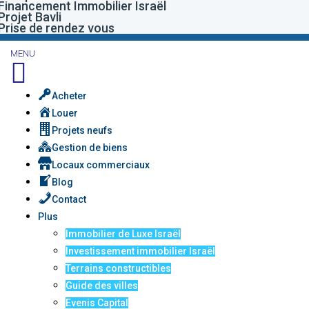
Financement Immobilier Israël
Projet Bavli
Prise de rendez vous
MENU
Acheter
Louer
Projets neufs
Gestion de biens
Locaux commerciaux
Blog
Contact
Plus
Immobilier de Luxe Israël
Investissement immobilier Israël
Terrains constructibles
Guide des villes
Evenis Capital