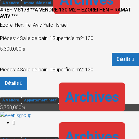
À Vendre
Immeuble neuf
#REF MS178 **A VENDRE 130 M2 – EZOREI HEN – RAMAT
AVIV ***
Ezorei Hen, Tel Aviv-Yafo, Israël
Pièces: 4
Salle de bain: 1
Superficie m2: 130
5,300,000₪
Détails
Pièces: 4
Salle de bain: 1
Superficie m2: 130
Détails
Archives
À Vendre
Appartement neuf
5,750,000₪
Archives