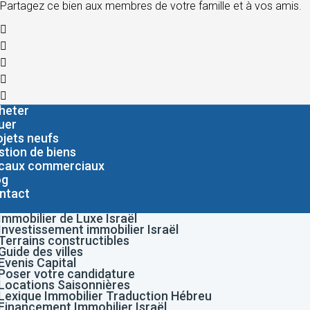
Partagez ce bien aux membres de votre famille et à vos amis.
heter
uer
ojets neufs
stion de biens
caux commerciaux
og
ntact
Immobilier de Luxe Israël
Investissement immobilier Israël
Terrains constructibles
Guide des villes
Evenis Capital
Poser votre candidature
Locations Saisonnières
Lexique Immobilier Traduction Hébreu
Financement Immobilier Israël