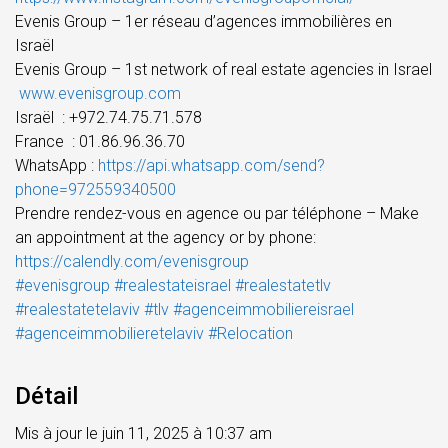
Evenis Group – 1er réseau d’agences immobilières en
Israël
Evenis Group – 1st network of real estate agencies in Israel
www.evenisgroup.com
Israël
: +972.74.75.71.578
France
: 01.86.96.36.70
WhatsApp :
https://api.whatsapp.com/send?
phone=972559340500
Prendre rendez-vous en agence ou par téléphone – Make
an appointment at the agency or by phone:
https://calendly.com/evenisgroup
#evenisgroup
#realestateisrael
#realestatetlv
#realestatetelaviv
#tlv
#agenceimmobiliereisrael
#agenceimmobilieretelaviv
#Relocation
Détail
Mis à jour le juin 11, 2025 à 10:37 am