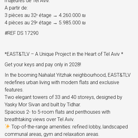
majeures de Tel Aviv.
A partir de:
3 pièces au 32ᵉ étage → 4.260.000 ₪
4 pièces au 29ᵉ étage → 5.985.000 ₪
#REF DS 17290
*EAST&TLV – A Unique Project in the Heart of Tel Aviv *
Get your keys and pay only in 2028!
In the booming Nahalat Yitzhak neighbourhood, EAST&TLV
redefines urban living with modern flats and exclusive
features.
Two elegant towers of 33 and 40 storeys, designed by
Yasky Mor Sivan and built by Tidhar.
Spacious 2- to 5-room flats and penthouses with
breathtaking views over Tel Aviv.
Top-of-the-range amenities: refined lobby, landscaped
communal areas, gym and relaxation areas.