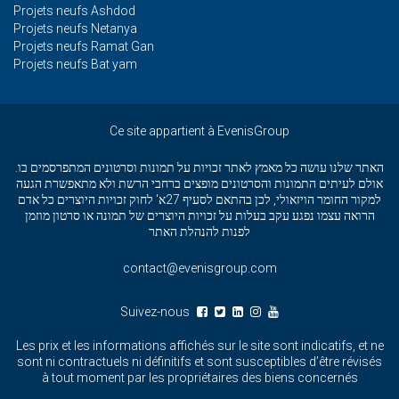
Projets neufs Ashdod
Projets neufs Netanya
Projets neufs Ramat Gan
Projets neufs Bat yam
Ce site appartient à EvenisGroup
האתר שלנו עושה כל מאמץ לאתר זכויות על תמונות וסרטונים המתפרסמים בו.
אולם לעיתים התמונות והסרטונים מופצים ברחבי הרשת ולא מתאפשרת הגעה
למקור החומר הויזאולי, לכן בהתאם לסעיף 27א' לחוק זכויות היוצרים כל אדם
הרואה עצמו נפגע עקב בעלות על זכויות היוצרים של תמונה או סרטון מוזמן
לפנות להנהלת האתר
contact@evenisgroup.com
Suivez-nous
Les prix et les informations affichés sur le site sont indicatifs, et ne
sont ni contractuels ni définitifs et sont susceptibles d’être révisés
à tout moment par les propriétaires des biens concernés