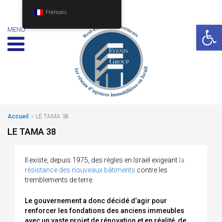
Français
Ouv
MENU
Accueil
LE TAMA 38
LE TAMA 38
Il existe, depuis 1975, des règles en Israël exigeant
la
résistance des nouveaux bâtiments
contre les
tremblements de terre.
Le gouvernement a donc décidé d’agir pour
renforcer les fondations des anciens immeubles
avec un vaste projet de rénovation et en réalité, de