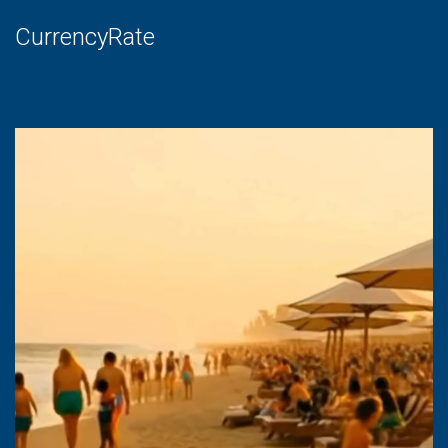
CurrencyRate
Lecteur
vidéo