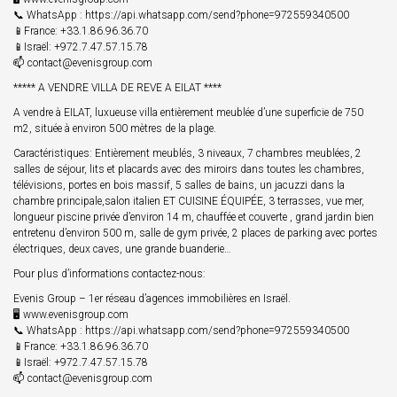
📞 WhatsApp : https://api.whatsapp.com/send?phone=972559340500
📱France: +33.1.86.96.36.70
📱Israël: +972.7.47.57.15.78
📫 contact@evenisgroup.com
***** A VENDRE VILLA DE REVE A EILAT ****
A vendre à EILAT, luxueuse villa entièrement meublée d’une superficie de 750
m2, située à environ 500 mètres de la plage.
Caractéristiques: Entièrement meublés, 3 niveaux, 7 chambres meublées, 2
salles de séjour, lits et placards avec des miroirs dans toutes les chambres,
télévisions, portes en bois massif, 5 salles de bains, un jacuzzi dans la
chambre principale,salon italien ET CUISINE ÉQUIPÉE, 3 terrasses, vue mer,
longueur piscine privée d’environ 14 m, chauffée et couverte , grand jardin bien
entretenu d’environ 500 m, salle de gym privée, 2 places de parking avec portes
électriques, deux caves, une grande buanderie…
Pour plus d’informations contactez-nous:
Evenis Group – 1er réseau d’agences immobilières en Israël.
🖥 www.evenisgroup.com
📞 WhatsApp : https://api.whatsapp.com/send?phone=972559340500
📱France: +33.1.86.96.36.70
📱Israël: +972.7.47.57.15.78
📫 contact@evenisgroup.com