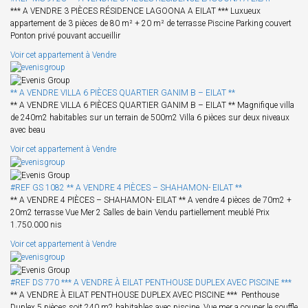
*** A VENDRE 3 PIÈCES RÉSIDENCE LAGOONA A EILAT *** Luxueux
appartement de 3 pièces de 80 m² + 20 m² de terrasse Piscine Parking couvert
Ponton privé pouvant accueillir
Voir cet appartement à Vendre
** A VENDRE VILLA 6 PIÈCES QUARTIER GANIM B – EILAT **
** A VENDRE VILLA 6 PIÈCES QUARTIER GANIM B – EILAT ** Magnifique villa
de 240m2 habitables sur un terrain de 500m2 Villa 6 pièces sur deux niveaux
avec beau
Voir cet appartement à Vendre
#REF GS 1082 ** A VENDRE 4 PIÈCES – SHAHAMON- EILAT **
** A VENDRE 4 PIÈCES – SHAHAMON- EILAT ** A vendre 4 pièces de 70m2 +
20m2 terrasse Vue Mer 2 Salles de bain Vendu partiellement meublé Prix
1.750.000 nis
Voir cet appartement à Vendre
#REF DS 770 *** A VENDRE À EILAT PENTHOUSE DUPLEX AVEC PISCINE ***
** A VENDRE À EILAT PENTHOUSE DUPLEX AVEC PISCINE *** Penthouse
Duplex 5 pièces soit 240 m2 habitables avec piscine Vue mer a couper le souffle