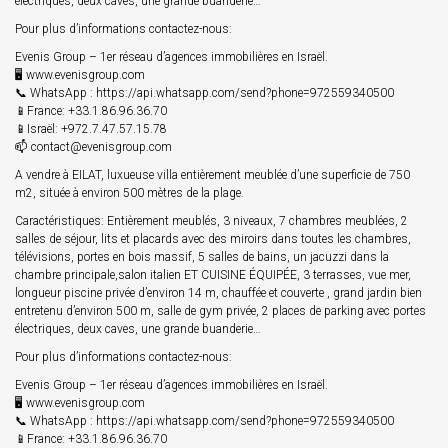
électriques, deux caves, une grande buanderie…
Pour plus d’informations contactez-nous:
Evenis Group – 1er réseau d’agences immobilières en Israël.
🖥 www.evenisgroup.com
📞 WhatsApp : https://api.whatsapp.com/send?phone=972559340500
📱France: +33.1.86.96.36.70
📱Israël: +972.7.47.57.15.78
📫 contact@evenisgroup.com
A vendre à EILAT, luxueuse villa entièrement meublée d’une superficie de 750
m2, située à environ 500 mètres de la plage.
Caractéristiques: Entièrement meublés, 3 niveaux, 7 chambres meublées, 2
salles de séjour, lits et placards avec des miroirs dans toutes les chambres,
télévisions, portes en bois massif, 5 salles de bains, un jacuzzi dans la
chambre principale,salon italien ET CUISINE ÉQUIPÉE, 3 terrasses, vue mer,
longueur piscine privée d’environ 14 m, chauffée et couverte , grand jardin bien
entretenu d’environ 500 m, salle de gym privée, 2 places de parking avec portes
électriques, deux caves, une grande buanderie…
Pour plus d’informations contactez-nous:
Evenis Group – 1er réseau d’agences immobilières en Israël.
🖥 www.evenisgroup.com
📞 WhatsApp : https://api.whatsapp.com/send?phone=972559340500
📱France: +33.1.86.96.36.70