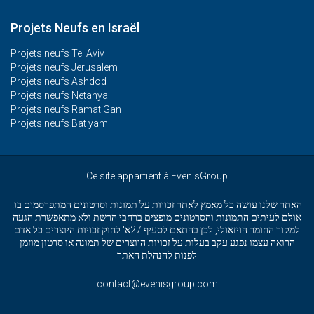
Projets Neufs en Israël
Projets neufs Tel Aviv
Projets neufs Jerusalem
Projets neufs Ashdod
Projets neufs Netanya
Projets neufs Ramat Gan
Projets neufs Bat yam
Ce site appartient à EvenisGroup
האתר שלנו עושה כל מאמץ לאתר זכויות על תמונות וסרטונים המתפרסמים בו.
אולם לעיתים התמונות והסרטונים מופצים ברחבי הרשת ולא מתאפשרת הגעה
למקור החומר הויזאולי, לכן בהתאם לסעיף 27א' לחוק זכויות היוצרים כל אדם
הרואה עצמו נפגע עקב בעלות על זכויות היוצרים של תמונה או סרטון מוזמן
לפנות להנהלת האתר
contact@evenisgroup.com