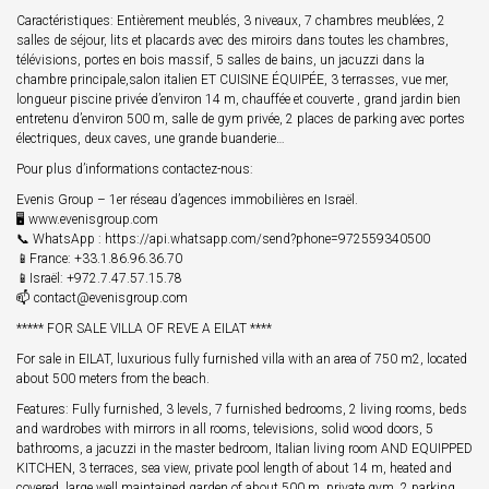
Caractéristiques: Entièrement meublés, 3 niveaux, 7 chambres meublées, 2
salles de séjour, lits et placards avec des miroirs dans toutes les chambres,
télévisions, portes en bois massif, 5 salles de bains, un jacuzzi dans la
chambre principale,salon italien ET CUISINE ÉQUIPÉE, 3 terrasses, vue mer,
longueur piscine privée d’environ 14 m, chauffée et couverte , grand jardin bien
entretenu d’environ 500 m, salle de gym privée, 2 places de parking avec portes
électriques, deux caves, une grande buanderie…
Pour plus d’informations contactez-nous:
Evenis Group – 1er réseau d’agences immobilières en Israël.
🖥 www.evenisgroup.com
📞 WhatsApp : https://api.whatsapp.com/send?phone=972559340500
📱France: +33.1.86.96.36.70
📱Israël: +972.7.47.57.15.78
📫 contact@evenisgroup.com
***** FOR SALE VILLA OF REVE A EILAT ****
For sale in EILAT, luxurious fully furnished villa with an area of 750 m2, located
about 500 meters from the beach.
Features: Fully furnished, 3 levels, 7 furnished bedrooms, 2 living rooms, beds
and wardrobes with mirrors in all rooms, televisions, solid wood doors, 5
bathrooms, a jacuzzi in the master bedroom, Italian living room AND EQUIPPED
KITCHEN, 3 terraces, sea view, private pool length of about 14 m, heated and
covered, large well maintained garden of about 500 m, private gym, 2 parking