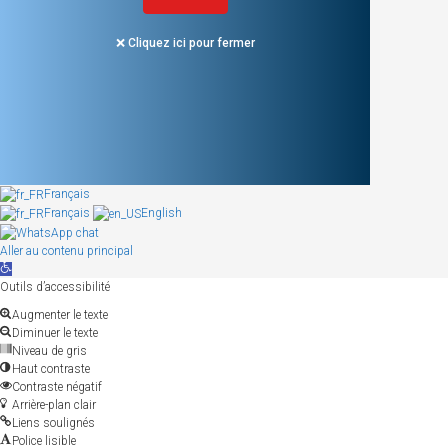
❌ Cliquez ici pour fermer
Français
Français
English
Aller au contenu principal
Ouvrir
la
Outils d’accessibilité
barre
Augmenter le texte
d’outils
Diminuer le texte
Niveau de gris
Haut contraste
Contraste négatif
Arrière-plan clair
Liens soulignés
Police lisible