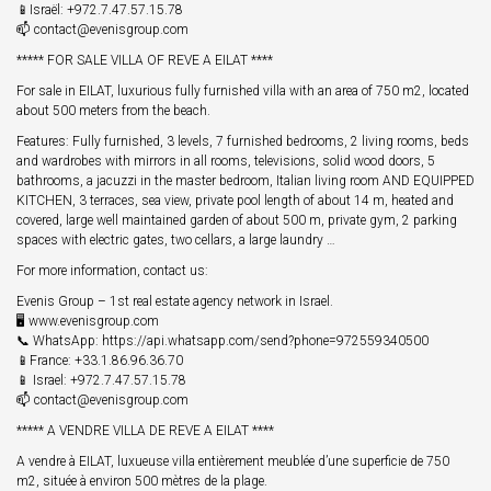
📱Israël: +972.7.47.57.15.78
📫 contact@evenisgroup.com
***** FOR SALE VILLA OF REVE A EILAT ****
For sale in EILAT, luxurious fully furnished villa with an area of 750 m2, located
about 500 meters from the beach.
Features: Fully furnished, 3 levels, 7 furnished bedrooms, 2 living rooms, beds
and wardrobes with mirrors in all rooms, televisions, solid wood doors, 5
bathrooms, a jacuzzi in the master bedroom, Italian living room AND EQUIPPED
KITCHEN, 3 terraces, sea view, private pool length of about 14 m, heated and
covered, large well maintained garden of about 500 m, private gym, 2 parking
spaces with electric gates, two cellars, a large laundry …
For more information, contact us:
Evenis Group – 1st real estate agency network in Israel.
🖥 www.evenisgroup.com
📞 WhatsApp: https://api.whatsapp.com/send?phone=972559340500
📱France: +33.1.86.96.36.70
📱 Israel: +972.7.47.57.15.78
📫 contact@evenisgroup.com
***** A VENDRE VILLA DE REVE A EILAT ****
A vendre à EILAT, luxueuse villa entièrement meublée d’une superficie de 750
m2, située à environ 500 mètres de la plage.