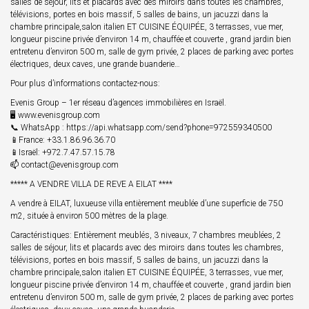
salles de séjour, lits et placards avec des miroirs dans toutes les chambres,
télévisions, portes en bois massif, 5 salles de bains, un jacuzzi dans la
chambre principale,salon italien ET CUISINE ÉQUIPÉE, 3 terrasses, vue mer,
longueur piscine privée d’environ 14 m, chauffée et couverte , grand jardin bien
entretenu d’environ 500 m, salle de gym privée, 2 places de parking avec portes
électriques, deux caves, une grande buanderie…
Pour plus d’informations contactez-nous:
Evenis Group – 1er réseau d’agences immobilières en Israël.
🖥 www.evenisgroup.com
📞 WhatsApp : https://api.whatsapp.com/send?phone=972559340500
📱France: +33.1.86.96.36.70
📱Israël: +972.7.47.57.15.78
📫 contact@evenisgroup.com
***** A VENDRE VILLA DE REVE A EILAT ****
A vendre à EILAT, luxueuse villa entièrement meublée d’une superficie de 750
m2, située à environ 500 mètres de la plage.
Caractéristiques: Entièrement meublés, 3 niveaux, 7 chambres meublées, 2
salles de séjour, lits et placards avec des miroirs dans toutes les chambres,
télévisions, portes en bois massif, 5 salles de bains, un jacuzzi dans la
chambre principale,salon italien ET CUISINE ÉQUIPÉE, 3 terrasses, vue mer,
longueur piscine privée d’environ 14 m, chauffée et couverte , grand jardin bien
entretenu d’environ 500 m, salle de gym privée, 2 places de parking avec portes