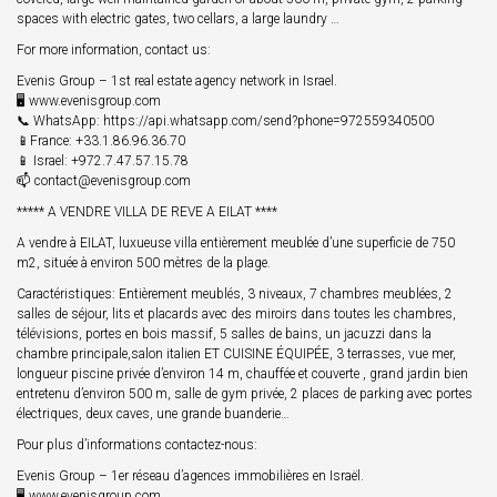
spaces with electric gates, two cellars, a large laundry …
For more information, contact us:
Evenis Group – 1st real estate agency network in Israel.
🖥 www.evenisgroup.com
📞 WhatsApp: https://api.whatsapp.com/send?phone=972559340500
📱France: +33.1.86.96.36.70
📱 Israel: +972.7.47.57.15.78
📫 contact@evenisgroup.com
***** A VENDRE VILLA DE REVE A EILAT ****
A vendre à EILAT, luxueuse villa entièrement meublée d’une superficie de 750
m2, située à environ 500 mètres de la plage.
Caractéristiques: Entièrement meublés, 3 niveaux, 7 chambres meublées, 2
salles de séjour, lits et placards avec des miroirs dans toutes les chambres,
télévisions, portes en bois massif, 5 salles de bains, un jacuzzi dans la
chambre principale,salon italien ET CUISINE ÉQUIPÉE, 3 terrasses, vue mer,
longueur piscine privée d’environ 14 m, chauffée et couverte , grand jardin bien
entretenu d’environ 500 m, salle de gym privée, 2 places de parking avec portes
électriques, deux caves, une grande buanderie…
Pour plus d’informations contactez-nous:
Evenis Group – 1er réseau d’agences immobilières en Israël.
🖥 www.evenisgroup.com