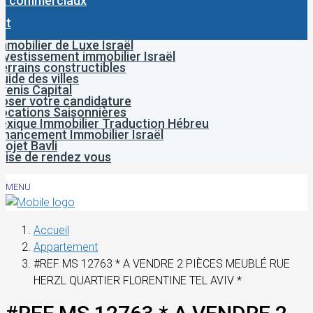
x commerciaux
ct
mmobilier de Luxe Israël
nvestissement immobilier Israël
errains constructibles
uide des villes
venis Capital
oser votre candidature
ocations Saisonnières
exique Immobilier Traduction Hébreu
inancement Immobilier Israël
rojet Bavli
rise de rendez vous
MENU
Accueil
Appartement
#REF MS 12763 * A VENDRE 2 PIÈCES MEUBLÉ RUE
HERZL QUARTIER FLORENTINE TEL AVIV *