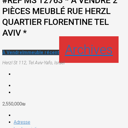
#REF MS 12763 * A VENDRE 2
PIÈCES MEUBLÉ RUE HERZL
QUARTIER FLORENTINE TEL
AVIV *
Archives
À Vendre
Immeuble récent
Herzl St 112, Tel Aviv-Yafo, Israel
2,550,000₪
Adresse