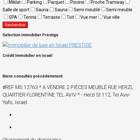
Miklat
Parking
Parquet
Piscine
Proche Tramway
Salle de sport
Sauna
Sauna
Semi meublé
Semi meuble
SPA
Tennis
Terrasse
Toit
Vue mer
Vue ville
Rechercher
Selection Immobilier Prestige
Crédit Immobilier en Israël
Biens consultés précédemment
#REF MS 12763 * A VENDRE 2 PIÈCES MEUBLÉ RUE HERZL
QUARTIER FLORENTINE TEL AVIV * - Herzl St 112, Tel Aviv-
Yafo, Israel
Chargement du diaporama...