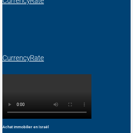
CurrencyRate
CurrencyRate
Achat immobilier en Israël