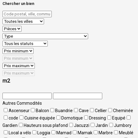
Chercher un bien
m2
Autres Commodités
Ascenseur
Balcon
Buandrie
Cave
Cellier
Cheminée
code
Cuisine équipée
Domotique
Dressing
Equipé
Gardien
Hauteurs sous plafond
Jacuzzi
Jardin
Jumbory
Local a vélo
Loggia
Mamad
Mamak
Marbre
Meublé