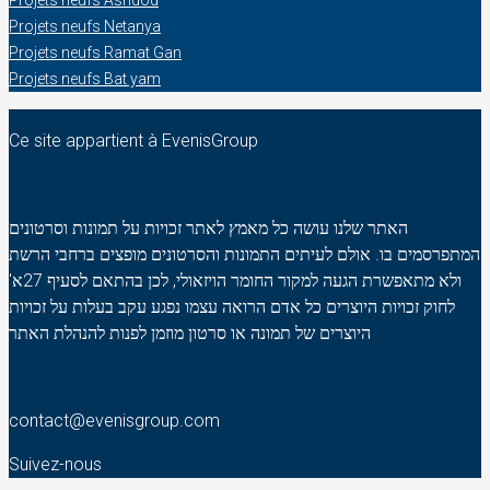
Projets neufs Netanya
Projets neufs Ramat Gan
Projets neufs Bat yam
Ce site appartient à EvenisGroup
האתר שלנו עושה כל מאמץ לאתר זכויות על תמונות וסרטונים
המתפרסמים בו. אולם לעיתים התמונות והסרטונים מופצים ברחבי הרשת
ולא מתאפשרת הגעה למקור החומר הויזאולי, לכן בהתאם לסעיף 27א'
לחוק זכויות היוצרים כל אדם הרואה עצמו נפגע עקב בעלות על זכויות
היוצרים של תמונה או סרטון מוזמן לפנות להנהלת האתר
contact@evenisgroup.com
Suivez-nous