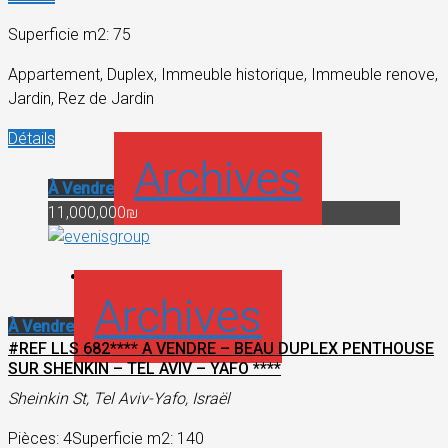
Superficie m2: 75
Appartement, Duplex, Immeuble historique, Immeuble renove,
Jardin, Rez de Jardin
Détails
Archives
À Vendre
11,000,000₪
Archives
À Vendre
#REF LLS 682**** A VENDRE – BEAU DUPLEX PENTHOUSE
SUR SHENKIN – TEL AVIV – YAFO ****
Sheinkin St, Tel Aviv-Yafo, Israël
Pièces: 4
Superficie m2: 140