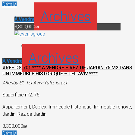
Détails
Archives
À Vendre
3,300,000₪
Archives
À Vendre
#REF DS 701 **** A VENDRE – REZ DE JARDIN 75 M2 DANS
UN IMMEUBLE HISTORIQUE – TEL AVIV ****
Allenby St, Tel Aviv-Yafo, Israël
Superficie m2: 75
Appartement, Duplex, Immeuble historique, Immeuble renove,
Jardin, Rez de Jardin
3,300,000₪
Détails