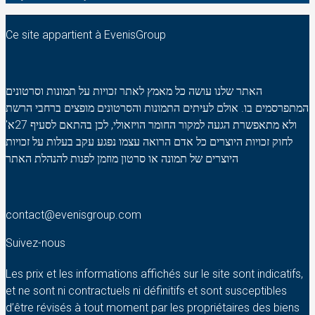
Ce site appartient à EvenisGroup
האתר שלנו עושה כל מאמץ לאתר זכויות על תמונות וסרטונים
המתפרסמים בו. אולם לעיתים התמונות והסרטונים מופצים ברחבי הרשת
ולא מתאפשרת הגעה למקור החומר הויזאולי, לכן בהתאם לסעיף 27א'
לחוק זכויות היוצרים כל אדם הרואה עצמו נפגע עקב בעלות על זכויות
היוצרים של תמונה או סרטון מוזמן לפנות להנהלת האתר
contact@evenisgroup.com
Suivez-nous
Les prix et les informations affichés sur le site sont indicatifs,
et ne sont ni contractuels ni définitifs et sont susceptibles
d’être révisés à tout moment par les propriétaires des biens