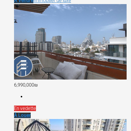
À Vendre
Immobilier de luxe
6,990,000₪
En vedette
À Louer