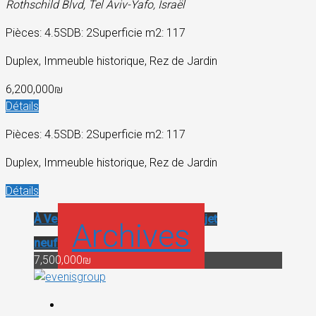
Rothschild Blvd, Tel Aviv-Yafo, Israël
Pièces: 4.5
SDB: 2
Superficie m2: 117
Duplex, Immeuble historique, Rez de Jardin
6,200,000₪
Détails
Pièces: 4.5
SDB: 2
Superficie m2: 117
Duplex, Immeuble historique, Rez de Jardin
Détails
À Vendre
Immeuble historique
Projet
Archives
neuf
7,500,000₪