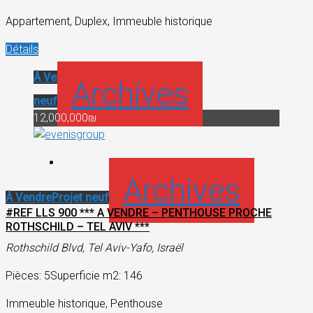
Appartement, Duplex, Immeuble historique
Détails
À Vendre
Projet
Archives
neuf
12,000,000₪
Archives
À Vendre
Projet neuf
#REF LLS 900 *** A VENDRE – PENTHOUSE PROCHE
ROTHSCHILD – TEL AVIV ***
Rothschild Blvd, Tel Aviv-Yafo, Israël
Pièces: 5
Superficie m2: 146
Immeuble historique, Penthouse