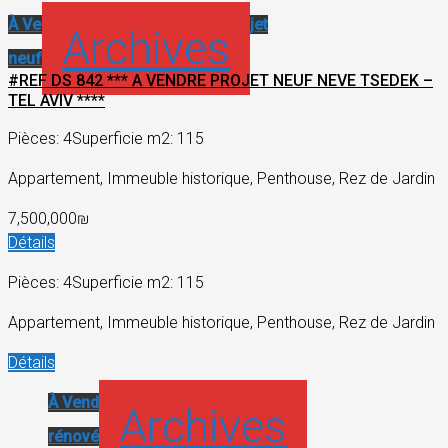
À Vendre
Immeuble historique
Projet
Archives
neuf
#REF DS 842 *** A VENDRE PROJET NEUF NEVE TSEDEK –
TEL AVIV ****
Pièces: 4
Superficie m2: 115
Appartement, Immeuble historique, Penthouse, Rez de Jardin
7,500,000₪
Détails
Pièces: 4
Superficie m2: 115
Appartement, Immeuble historique, Penthouse, Rez de Jardin
Détails
À Vendre
Appartement
Archives
rénové