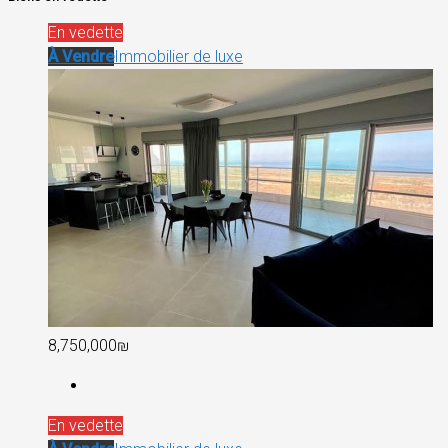
En vedette
À Vendre
Immobilier de luxe
8,750,000₪
En vedette