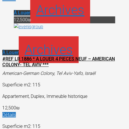
Archives
À Louer
12,500₪
Archives
À Louer
#REF LR 1886 * A LOUER 4 PIECES NEUF – AMERICAN
COLONY- TEL AVIV ***
American-German Colony, Tel Aviv-Yafo, Israël
Superficie m2: 115
Appartement, Duplex, Immeuble historique
12,500₪
Détails
Superficie m2: 115