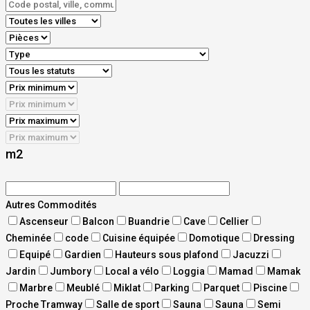
m2
Autres Commodités
Ascenseur
Balcon
Buandrie
Cave
Cellier
Cheminée
code
Cuisine équipée
Domotique
Dressing
Equipé
Gardien
Hauteurs sous plafond
Jacuzzi
Jardin
Jumbory
Local a vélo
Loggia
Mamad
Mamak
Marbre
Meublé
Miklat
Parking
Parquet
Piscine
Proche Tramway
Salle de sport
Sauna
Sauna
Semi