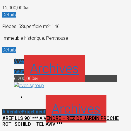
12,000,000₪
Détails
Pièces: 5
Superficie m2: 146
Immeuble historique, Penthouse
Détails
À Vendre
Projet
Archives
neuf
6,200,000₪
Archives
À Vendre
Projet neuf
#REF LLS 901*** A VENDRE – REZ DE JARDIN PROCHE
ROTHSCHILD – TEL AVIV ***