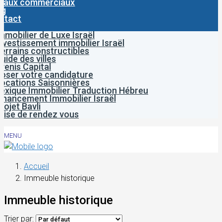
caux commerciaux
og
ntact
mmobilier de Luxe Israël
nvestissement immobilier Israël
errains constructibles
uide des villes
venis Capital
oser votre candidature
ocations Saisonnières
exique Immobilier Traduction Hébreu
inancement Immobilier Israël
rojet Bavli
rise de rendez vous
MENU
Accueil
Immeuble historique
Immeuble historique
Trier par: