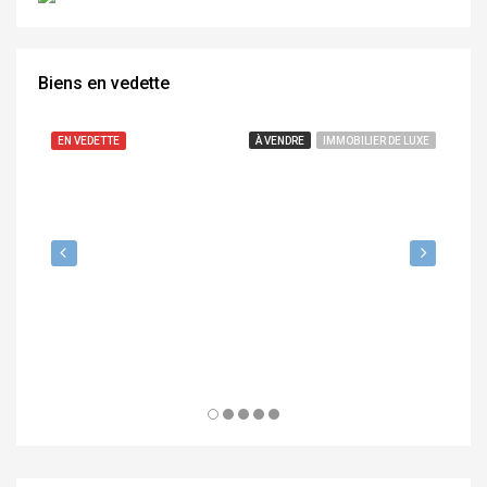
Biens en vedette
8,750,000₪
EN VEDETTE
À VENDRE
IMMOBILIER DE LUXE
EN
6,