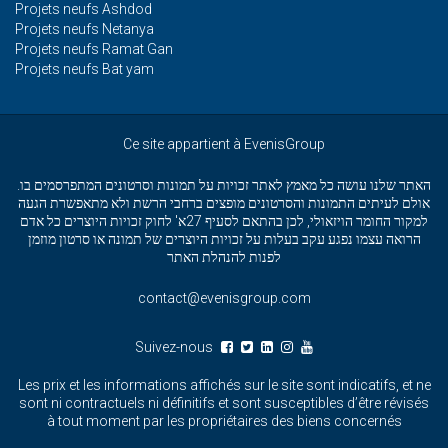
Projets neufs Ashdod
Projets neufs Netanya
Projets neufs Ramat Gan
Projets neufs Bat yam
Ce site appartient à EvenisGroup
האתר שלנו עושה כל מאמץ לאתר זכויות על תמונות וסרטונים המתפרסמים בו.
אולם לעיתים התמונות והסרטונים מופצים ברחבי הרשת ולא מתאפשרת הגעה
למקור החומר הויזאולי, לכן בהתאם לסעיף 27א' לחוק זכויות היוצרים כל אדם
הרואה עצמו נפגע עקב בעלות על זכויות היוצרים של תמונה או סרטון מוזמן
לפנות להנהלת האתר
contact@evenisgroup.com
Suivez-nous
Les prix et les informations affichés sur le site sont indicatifs, et ne
sont ni contractuels ni définitifs et sont susceptibles d’être révisés
à tout moment par les propriétaires des biens concernés