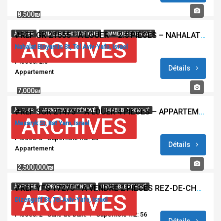
8,500₪
#REF GR 21555 * À LOUER – 2.5 PIÈCES – NAHALAT BENYAMIN- TEL AVIV *
À LOUER
IMMEUBLE HISTORIQUE
IMMEUBLE RENOVÉ
ARCHIVES
Nahalat Binyamin St, Tel Aviv-Yafo, Israel
Pièces: 2.5
Détails
Appartement
7,000₪
#REF SGR 21475 **A LOUER 4 PIECES – APPARTEMENT NEUF – MASARYK – BAT YAM **
À LOUER
APPARTEMENT RÉNOVÉ
IMMEUBLE RENOVÉ
ARCHIVES
Masaryk St, Bat Yam, Israel
Pièces: 3
Superficie m2: 80
Détails
Appartement
2,500,000₪
#REF YFS 17270 * A VENDRE 2 PIÈCES REZ-DE-CHAUSSÉE – NEUF – EXCELLENT EMPLACEMENT – PROCHE DIZENGOFF – TEL AVIV *
À VENDRE
APPARTEMENT NEUF
IMMEUBLE RENOVÉ
ARCHIVES
Dizengoff St, Tel Aviv-Yafo, Israel
Pièces: 2
Salle de bain: 1
Superficie m2: 56