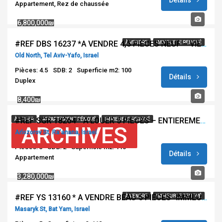
Détails
Appartement, Rez de chaussée
6,800,000₪
#REF DBS 16237 *A VENDRE 4,5 PIÈCES NEUF – VIEUX NORD TEL AVIV*
À VENDRE
IMMEUBLE RENOVÉ
Old North, Tel Aviv-Yafo, Israel
Pièces: 4.5
SDB: 2
Superficie m2: 100
Détails
Duplex
8,400₪
#REF SGR 18264 * A LOUER 5 PIECES – ENTIEREMENT RENOVE – ARLOZOROV – RAANANA **
À LOUER
APPARTEMENT RÉNOVÉ
IMMEUBLE RENOVÉ
ARCHIVES
Arlozorov St, Ra'anana, Israel
Pièces: 5
SDB: 2
Superficie m2: 116
Détails
Appartement
3,280,000₪
#REF YS 13160 * A VENDRE BEAU 5 PIÈCES -IMMEUBLE BOUTIQUE STANDING – 2EME LIGNE DE MER – RUE MASARYK – BAT YAM NORD *
À VENDRE
IMMEUBLE RENOVÉ
Masaryk St, Bat Yam, Israel