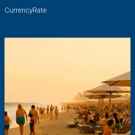
CurrencyRate
Lecteur
vidéo