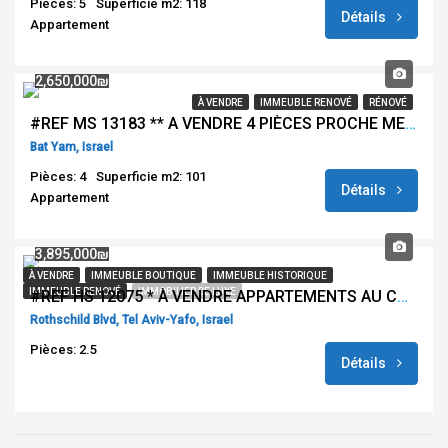
Pièces: 5
Superficie m2: 118
Détails
Appartement
2,650,000₪
À VENDRE
IMMEUBLE RENOVÉ
RÉNOVÉ
#REF MS 13183 ** A VENDRE 4 PIÈCES PROCHE MER BAT YAM **
Bat Yam, Israel
Pièces: 4
Superficie m2: 101
Détails
Appartement
3,895,000₪
À VENDRE
IMMEUBLE BOUTIQUE
IMMEUBLE HISTORIQUE
IMMEUBLE RENOVÉ
IMMOBILIER DE LUXE
#REF HS 12075 * À VENDRE APPARTEMENTS AU CŒUR DU BOULEVARD ROTHSCHILD – TEL AVIV *
Rothschild Blvd, Tel Aviv-Yafo, Israel
Pièces: 2.5
Détails