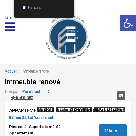
Français
Ouv
MENU
Accueil
Immeuble renové
Immeuble renové
Par défaut
Trier par:
2,300,000₪
APPARTEMENT DE 4 PIÈCES, ENTIÈREMENT RÉNOVÉ – 2ÈME LIGNE MER
À VENDRE
APPARTEMENT RÉNOVÉ
IMMEUBLE RENOVÉ
Balfour St, Bat Yam, Israel
Pièces: 4
Superficie m2: 80
Détails
Appartement