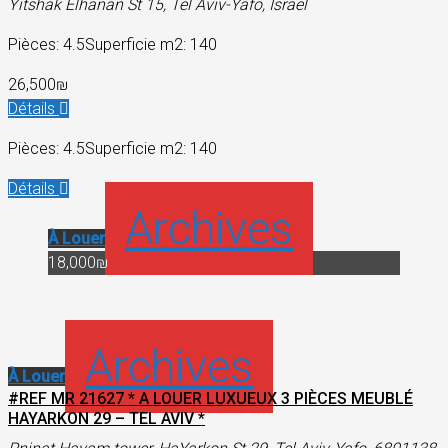
Yitshak Elhanan St 15, Tel Aviv-Yafo, Israel
Pièces: 4.5
Superficie m2: 140
26,500₪
Détails
Pièces: 4.5
Superficie m2: 140
Détails
Archives
À Louer
18,000₪
Archives
À Louer
#REF MR 21627 * A LOUER LUXUEUX 3 PIÈCES MEUBLÉ
HAYARKON 29 – TEL AVIV *