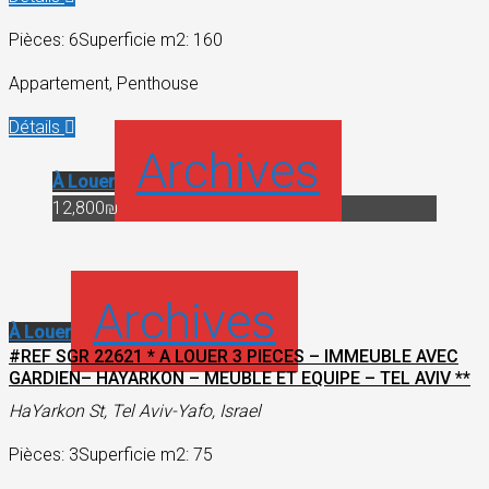
Pièces: 6
Superficie m2: 160
Appartement, Penthouse
Détails
Archives
À Louer
12,800₪
Archives
À Louer
#REF SGR 22621 * A LOUER 3 PIECES – IMMEUBLE AVEC
GARDIEN– HAYARKON – MEUBLE ET EQUIPE – TEL AVIV **
HaYarkon St, Tel Aviv-Yafo, Israel
Pièces: 3
Superficie m2: 75