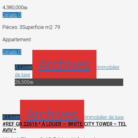
4,380,000₪
Détails
Pièces: 3
Superficie m2: 79
Appartement
Détails
Archives
À Louer
Immobilier
de luxe
26,500₪
Archives
À Louer
Immobilier de luxe
#REF GR 22616 * À LOUER — WHITE CITY TOWER – TEL
AVIV *