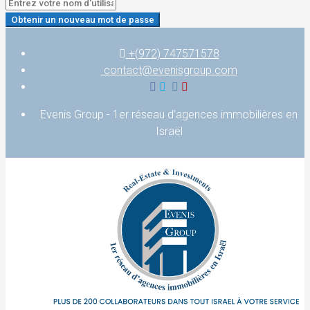
Obtenir un nouveau mot de passe
+(972) 747571578
contact@evenisgroup.com
Evenis Group - 1er réseau d’agences immobilières en
Israël