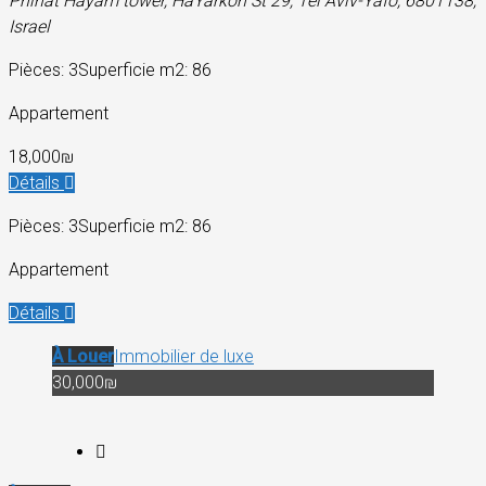
Pninat Hayam tower, HaYarkon St 29, Tel Aviv-Yafo, 6801138,
Israel
Pièces: 3
Superficie m2: 86
Appartement
18,000₪
Détails
Pièces: 3
Superficie m2: 86
Appartement
Détails
À Louer
Immobilier de luxe
30,000₪