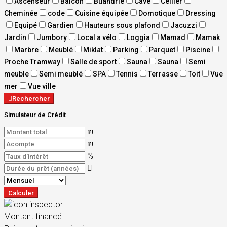
Ascenseur
Balcon
Buandrie
Cave
Cellier
Cheminée
code
Cuisine équipée
Domotique
Dressing
Equipé
Gardien
Hauteurs sous plafond
Jacuzzi
Jardin
Jumbory
Local a vélo
Loggia
Mamad
Mamak
Marbre
Meublé
Miklat
Parking
Parquet
Piscine
Proche Tramway
Salle de sport
Sauna
Sauna
Semi
meuble
Semi meublé
SPA
Tennis
Terrasse
Toit
Vue
mer
Vue ville
Rechercher
Simulateur de Crédit
₪
₪
%
Calculer
Montant financé: