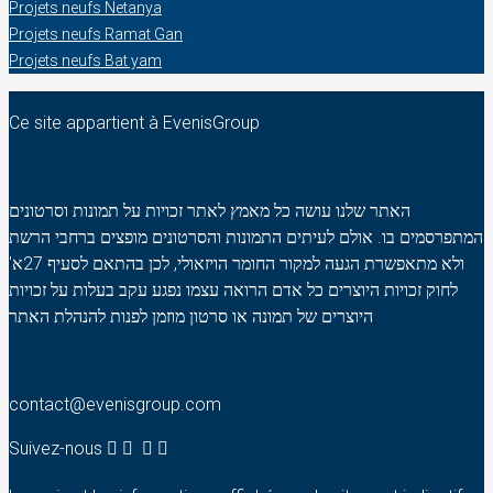
Projets neufs Netanya
Projets neufs Ramat Gan
Projets neufs Bat yam
Ce site appartient à EvenisGroup
האתר שלנו עושה כל מאמץ לאתר זכויות על תמונות וסרטונים
המתפרסמים בו. אולם לעיתים התמונות והסרטונים מופצים ברחבי הרשת
ולא מתאפשרת הגעה למקור החומר הויזאולי, לכן בהתאם לסעיף 27א'
לחוק זכויות היוצרים כל אדם הרואה עצמו נפגע עקב בעלות על זכויות
היוצרים של תמונה או סרטון מוזמן לפנות להנהלת האתר
contact@evenisgroup.com
Suivez-nous