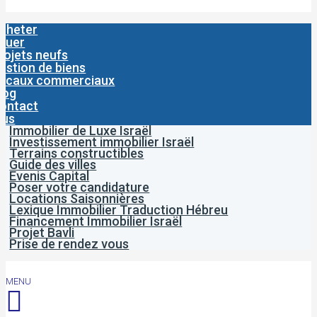
cheter
ouer
rojets neufs
estion de biens
ocaux commerciaux
log
ontact
lus
Immobilier de Luxe Israël
Investissement immobilier Israël
Terrains constructibles
Guide des villes
Evenis Capital
Poser votre candidature
Locations Saisonnières
Lexique Immobilier Traduction Hébreu
Financement Immobilier Israël
Projet Bavli
Prise de rendez vous
MENU