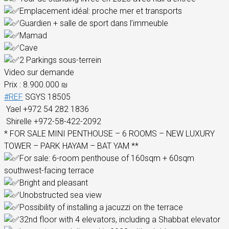
Emplacement idéal: proche mer et transports
Guardien + salle de sport dans l’immeuble
Mamad
Cave
2 Parkings sous-terrein
Video sur demande
Prix : 8.900.000 ₪
#REF
SGYS 18505
Yael +972 54 282 1836
Shirelle +972-58-422-2092
* FOR SALE MINI PENTHOUSE – 6 ROOMS – NEW LUXURY
TOWER – PARK HAYAM – BAT YAM **
For sale: 6-room penthouse of 160sqm + 60sqm
southwest-facing terrace
Bright and pleasant
Unobstructed sea view
Possibility of installing a jacuzzi on the terrace
32nd floor with 4 elevators, including a Shabbat elevator