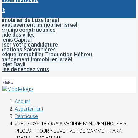
x commerciaux
ct
mmobilier de Luxe Israël
nvestissement immobilier Israël
errains constructibles
uide des villes
venis Capital
oser votre candidature
ocations Saisonnières
exique Immobilier Traduction Hébreu
inancement Immobilier Israël
rojet Bavli
rise de rendez vous
MENU
Accueil
Appartement
Penthouse
#REF SGYS 18505 * A VENDRE MINI PENTHOUSE 6
PIECES – TOUR NEUVE HAUT-DE-GAMME – PARK