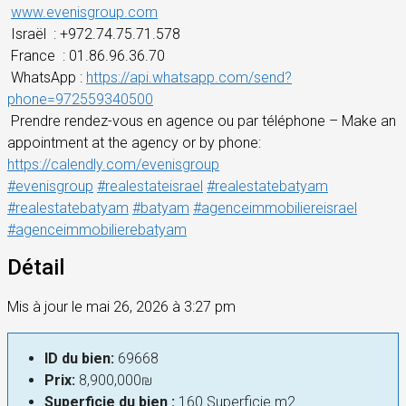
www.evenisgroup.com
Israël
: +972.74.75.71.578
France
: 01.86.96.36.70
WhatsApp :
https://api.whatsapp.com/send?
phone=972559340500
Prendre rendez-vous en agence ou par téléphone – Make an
appointment at the agency or by phone:
https://calendly.com/evenisgroup
#evenisgroup
#realestateisrael
#realestatebatyam
#realestatebatyam
#batyam
#agenceimmobiliereisrael
#agenceimmobilierebatyam
Détail
Mis à jour le mai 26, 2026 à 3:27 pm
ID du bien:
69668
Prix:
8,900,000₪
Superficie du bien :
160 Superficie m2