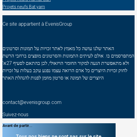
Projets neufs Bat yam
Ce site appartient à EvenisGroup
האתר שלנו עושה כל מאמץ לאתר זכויות על תמונות וסרטונים
המתפרסמים בו. אולם לעיתים התמונות והסרטונים מופצים ברחבי הרשת
ולא מתאפשרת הגעה למקור החומר הויזאולי, לכן בהתאם לסעיף 27א'
לחוק זכויות היוצרים כל אדם הרואה עצמו נפגע עקב בעלות על זכויות
היוצרים של תמונה או סרטון מוזמן לפנות להנהלת האתר
contact@evenisgroup.com
Suivez-nous
Avant de partir...
Tous nos biens ne sont pas sur le site.