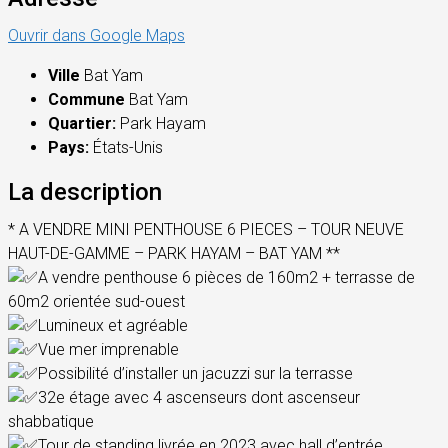
Ouvrir dans Google Maps
Ville
Bat Yam
Commune
Bat Yam
Quartier:
Park Hayam
Pays:
États-Unis
La description
* A VENDRE MINI PENTHOUSE 6 PIECES – TOUR NEUVE
HAUT-DE-GAMME – PARK HAYAM – BAT YAM **
A vendre penthouse 6 pièces de 160m2 + terrasse de
60m2 orientée sud-ouest
Lumineux et agréable
Vue mer imprenable
Possibilité d’installer un jacuzzi sur la terrasse
32e étage avec 4 ascenseurs dont ascenseur
shabbatique
Tour de standing livrée en 2023 avec hall d’entrée