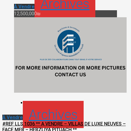
Archives
À Vendre
12,500,000₪
Archives
À Vendre
#REF LLS 1036 ** A VENDRE – VILLAS DE LUXE NEUVES –
FACE MER – HERZLIYA PITUACH **