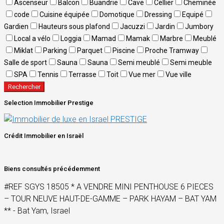
Ascenseur
Balcon
Buandrie
Cave
Cellier
Cheminée
code
Cuisine équipée
Domotique
Dressing
Equipé
Gardien
Hauteurs sous plafond
Jacuzzi
Jardin
Jumbory
Local a vélo
Loggia
Mamad
Mamak
Marbre
Meublé
Miklat
Parking
Parquet
Piscine
Proche Tramway
Salle de sport
Sauna
Sauna
Semi meublé
Semi meuble
SPA
Tennis
Terrasse
Toit
Vue mer
Vue ville
Rechercher
Selection Immobilier Prestige
Crédit Immobilier en Israël
Biens consultés précédemment
#REF SGYS 18505 * A VENDRE MINI PENTHOUSE 6 PIECES
– TOUR NEUVE HAUT-DE-GAMME – PARK HAYAM – BAT YAM
** - Bat Yam, Israel