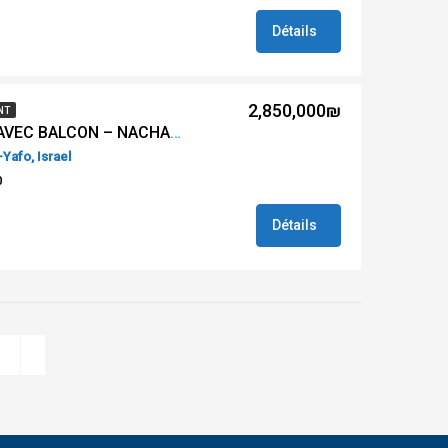
Détails
2,850,000₪
NT
À VENDRE – 2 PIÈCES AVEC BALCON – NACHALAT BENYAMIN – FLORENTINE TEL AVIV
-Yafo, Israel
0
Détails