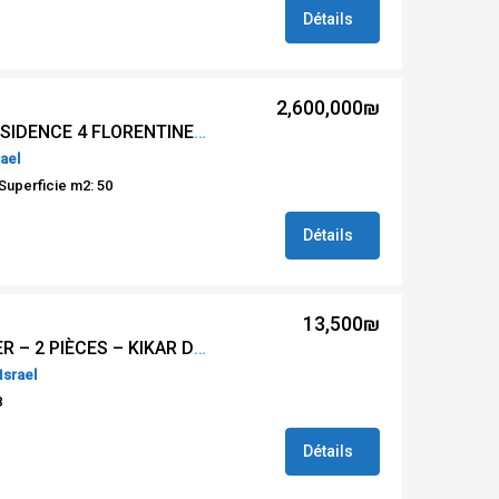
Détails
2,600,000₪
A VENDRE 2 PIÈCES RÉSIDENCE 4 FLORENTINES – TEL AVIV #REF MS 18541
rael
Superficie m2: 50
Détails
13,500₪
#REF GR 23693 À LOUER – 2 PIÈCES – KIKAR DIZENGOFF – TEL AVIV
Israel
8
Détails