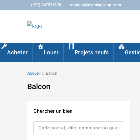
+(972) 747571578
contact@evenisgroup.com
Acheter
Louer
Projets neufs
Gesti
Accueil
Balcon
Balcon
Chercher un bien