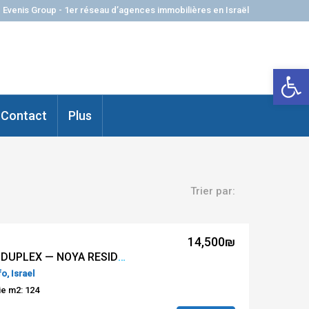
Evenis Group - 1er réseau d’agences immobilières en Israël
Ouvrir la 
Contact
Plus
Trier par:
14,500₪
FOR RENT — 4 ROOMS DUPLEX — NOYA RESIDENCE — NOGA DISTRICT #REF GR 22683
o, Israel
ie m2: 124