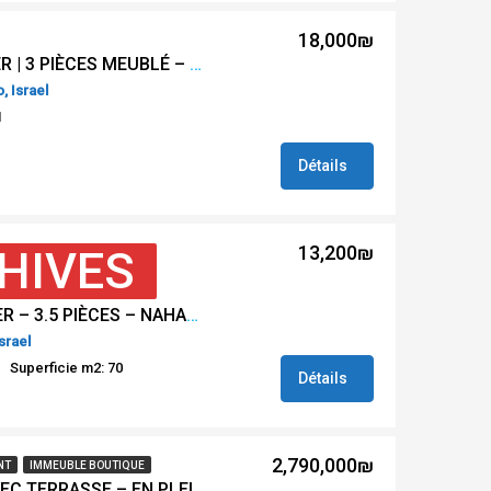
18,000₪
#REF LG 22707 À LOUER | 3 PIÈCES MEUBLÉ – PIANO HOUSE – EHAD HAAM / ROTHSCHILD – TEL AVIV
, Israel
1
Détails
13,200₪
HIVES
#REF GR 22695 À LOUER – 3.5 PIÈCES – NAHALAT BINYAMIN/KALISHER– TEL AVIV
Israel
Superficie m2: 70
Détails
2,790,000₪
NT
IMMEUBLE BOUTIQUE
À VENDRE 2 PIÈCES AVEC TERRASSE – EN PLEIN COEUR DE FLORENTINE TEL AVIV