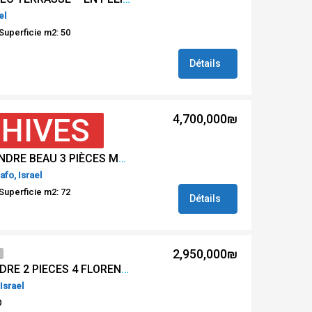
el
Superficie m2: 50
Détails
4,700,000₪
HIVES
#REF MS 18474 * A VENDRE BEAU 3 PIÈCES MEUBLÉ RUE BEN YEHUDA TEL AVIV *
afo, Israel
Superficie m2: 72
Détails
2,950,000₪
#REF LS 17275 *A VENDRE 2 PIECES 4 FLORENTINES A TEL AVIV*
 Israel
0