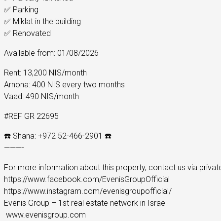
✅ Parking
✅ Miklat in the building
✅ Renovated
Available from: 01/08/2026
Rent: 13,200 NIS/month
Arnona: 400 NIS every two months
Vaad: 490 NIS/month
#REF GR 22695
☎️ Shana: +972 52-466-2901 ☎️
———-
For more information about this property, contact us via priva
https://www.facebook.com/EvenisGroupOfficial
https://www.instagram.com/evenisgroupofficial/
Evenis Group – 1st real estate network in Israel
️ www.evenisgroup.com