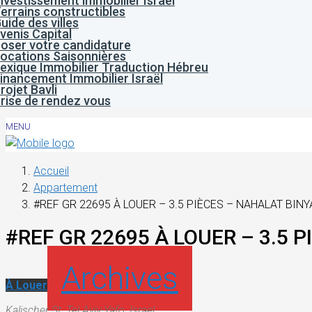
nvestissement immobilier Israël
errains constructibles
uide des villes
venis Capital
oser votre candidature
ocations Saisonnières
exique Immobilier Traduction Hébreu
inancement Immobilier Israël
rojet Bavli
rise de rendez vous
MENU
Accueil
Appartement
#REF GR 22695 À LOUER – 3.5 PIÈCES – NAHALAT BIN
#REF GR 22695 À LOUER – 3.5 
Archives
À Louer
Kalischer St, Tel Aviv-Yafo, Israel