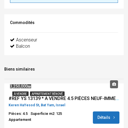
Commodités
Ascenseur
Balcon
Biens similaires
3,250,000₪
À VENDRE
APPARTEMENT RÉNOVÉ
#REF YS 13139 * A VENDRE 4.5 PIÈCES NEUF-IMMEUBLE RÉCENT – RUE KEREN HAYESOD – BAT YAM *
Keren HaYesod St, Bat Yam, Israel
Pièces: 4.5
Superficie m2: 125
Détails
Appartement