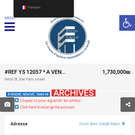
Français
Ouv
MENU
#REF YS 12057 * A VENDRE 3 PIÈCES- ENTRE LE CENTRE ET LA PLAGE- RUE HERTZL – BAT YAM***
1,730,000₪
Herzl St, Bat Yam, Israel
ARCHIVES
À VENDRE, RÉNOVÉ, TAMA 38
Cliquez ici pour agrandir les photos
Click here to enlarge the pictures
Adresse
Ouvrir dans Google Maps