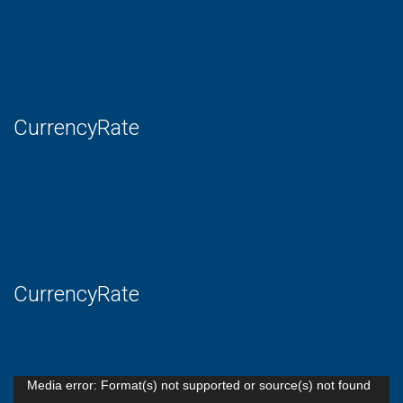
CurrencyRate
CurrencyRate
Lecteur
Media error: Format(s) not supported or source(s) not found
vidéo