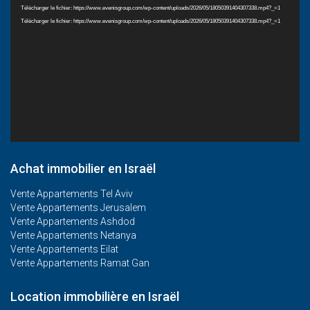
Télécharger le fichier: https://www.evenisgroup.com/wp-content/uploads/2026/05/18050391404307338.mp4?_=1
Télécharger le fichier: https://www.evenisgroup.com/wp-content/uploads/2026/05/18050391404307338.mp4?_=1
Achat immobilier en Israël
Vente Appartements Tel Aviv
Vente Appartements Jerusalem
Vente Appartements Ashdod
Vente Appartements Netanya
Vente Appartements Eilat
Vente Appartements Ramat Gan
Location immobilière en Israël