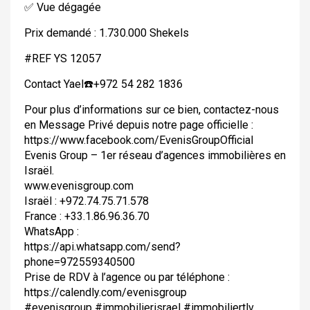
✅ Vue dégagée
Prix demandé : 1.730.000 Shekels
#REF YS 12057
Contact Yael☎️+972 54 282 1836
Pour plus d’informations sur ce bien, contactez-nous
en Message Privé depuis notre page officielle :
https://www.facebook.com/EvenisGroupOfficial
Evenis Group – 1er réseau d’agences immobilières en
Israël.
www.evenisgroup.com
Israël : +972.74.75.71.578
France : +33.1.86.96.36.70
WhatsApp :
https://api.whatsapp.com/send?
phone=972559340500
Prise de RDV à l’agence ou par téléphone :
https://calendly.com/evenisgroup
#evenisgroup #immobilierisrael #immobiliertlv