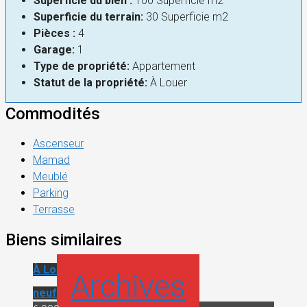
Superficie du bien :
100 Superficie m2
Superficie du terrain:
30 Superficie m2
Pièces :
4
Garage:
1
Type de propriété:
Appartement
Statut de la propriété:
À Louer
Commodités
Ascenseur
Mamad
Meublé
Parking
Terrasse
Biens similaires
À Louer
Appartement
Archives
neuf