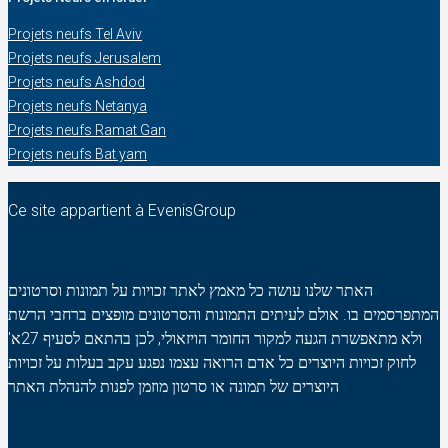
Projets neufs Tel Aviv
Projets neufs Jerusalem
Projets neufs Ashdod
Projets neufs Netanya
Projets neufs Ramat Gan
Projets neufs Bat yam
Ce site appartient à EvenisGroup
האתר שלנו עושה כל מאמץ לאתר זכויות על תמונות וסרטונים
המתפרסמים בו. אולם לעיתים התמונות והסרטונים מופצים ברחבי הרשת
ולא מתאפשרת הגעה למקור החומר הויזאולי, לכן בהתאם לסעיף 27א'
לחוק זכויות היוצרים כל אדם הרואה עצמו נפגע עקב בעלות על זכויות
היוצרים של תמונה או סרטון מוזמן לפנות להנהלת האתר