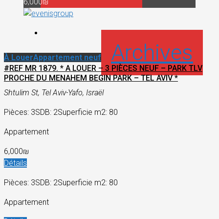
6,000₪
Archives
À Louer
Appartement neuf
#REF MR 1879. * A LOUER – 3 PIÈCES NEUF – PARK TLV
PROCHE DU MENAHEM BEGIN PARK – TEL AVIV *
Shtulim St, Tel Aviv-Yafo, Israël
Pièces: 3
SDB: 2
Superficie m2: 80
Appartement
6,000₪
Détails
Pièces: 3
SDB: 2
Superficie m2: 80
Appartement