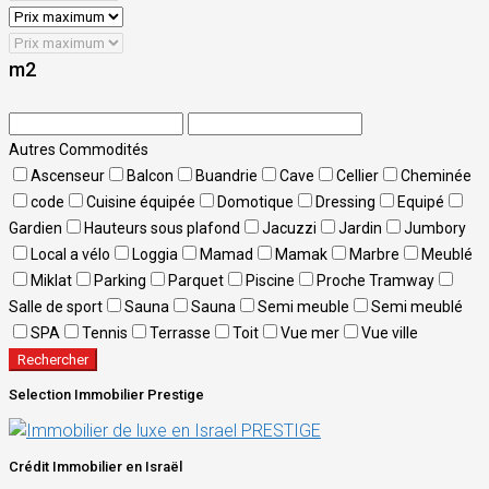
m2
Autres Commodités
Ascenseur
Balcon
Buandrie
Cave
Cellier
Cheminée
code
Cuisine équipée
Domotique
Dressing
Equipé
Gardien
Hauteurs sous plafond
Jacuzzi
Jardin
Jumbory
Local a vélo
Loggia
Mamad
Mamak
Marbre
Meublé
Miklat
Parking
Parquet
Piscine
Proche Tramway
Salle de sport
Sauna
Sauna
Semi meuble
Semi meublé
SPA
Tennis
Terrasse
Toit
Vue mer
Vue ville
Rechercher
Selection Immobilier Prestige
Crédit Immobilier en Israël