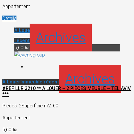
Appartement
Détails
À Louer
Immeuble
Archives
récent
5,600₪
Archives
À Louer
Immeuble récent
#REF LLR 3210 ** A LOUER – 2 PIÈCES MEUBLÉ – TEL AVIV
***
Pièces: 2
Superficie m2: 60
Appartement
5,600₪