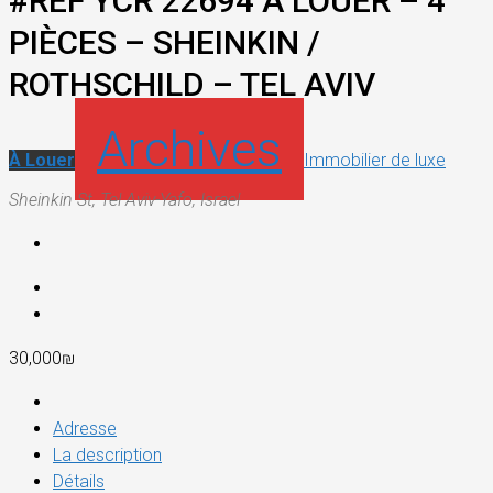
#REF YCR 22694 À LOUER – 4
PIÈCES – SHEINKIN /
ROTHSCHILD – TEL AVIV
Archives
À Louer
Immobilier de luxe
Sheinkin St, Tel Aviv-Yafo, Israel
30,000₪
Adresse
La description
Détails