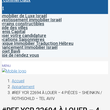
x commerciaux
ct
mmobilier de Luxe Israël
nvestissement immobilier Israël
errains constructibles
uide des villes
venis Capital
oser votre candidature
ocations Saisonnières
exique Immobilier Traduction Hébreu
inancement Immobilier Israël
rojet Bavli
rise de rendez vous
MENU
Accueil
Appartement
#REF YCR 22694 À LOUER – 4 PIÈCES – SHEINKIN /
ROTHSCHILD – TEL AVIV