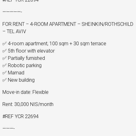
—————-
FOR RENT – 4-ROOM APARTMENT – SHEINKIN/ROTHSCHILD
– TEL AVIV
✅ 4-room apartment, 100 sqm + 30 sqm terrace
✅ 5th floor with elevator
✅ Partially furnished
✅ Robotic parking
✅ Mamad
✅ New building
Move-in date: Flexible
Rent: 30,000 NIS/month
#REF YCR 22694
———-