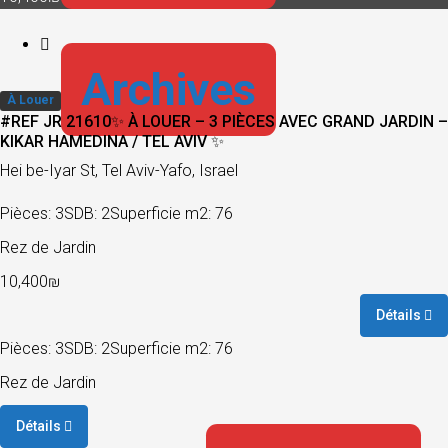
Archives
À Louer
#REF JR 21610✨ À LOUER – 3 PIÈCES AVEC GRAND JARDIN –
KIKAR HAMEDINA / TEL AVIV ✨
Hei be-Iyar St, Tel Aviv-Yafo, Israel
Pièces: 3
SDB: 2
Superficie m2: 76
Rez de Jardin
10,400₪
Détails
Pièces: 3
SDB: 2
Superficie m2: 76
Rez de Jardin
Détails