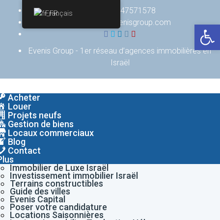
+(972) 747571578
Français
contact@evenisgroup.com
Ouv
Evenis Group - 1er réseau d’agences immobilières en
Israël
Acheter
Louer
Projets neufs
Gestion de biens
Locaux commerciaux
Blog
Contact
Plus
Immobilier de Luxe Israël
Investissement immobilier Israël
Terrains constructibles
Guide des villes
Evenis Capital
Poser votre candidature
Locations Saisonnières