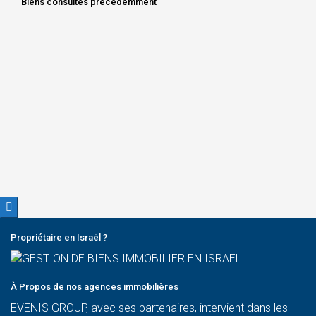
Biens consultés précédemment
Chargement du diaporama...
#REF SGR 16233 * A LOUER 3 PIECES – ENTIEREMENT
RENOVE ET MEUBLE – BEN YEHUDA * - Ben Yehuda St, Tel Aviv-
Yafo, Israel
Propriétaire en Israël ?
À Propos de nos agences immobilières
EVENIS GROUP, avec ses partenaires, intervient dans les