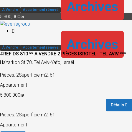
Archives
À Vendre
Appartement rénové
5,300,000₪
Archives
À Vendre
Appartement rénové
#REF DS 810 ** A VENDRE 2 PIÈCES ISROTEL- TEL AVIV ***
HaYarkon St 78, Tel Aviv-Yafo, Israël
Pièces: 2
Superficie m2: 61
Appartement
5,300,000₪
Détails
Pièces: 2
Superficie m2: 61
Appartement