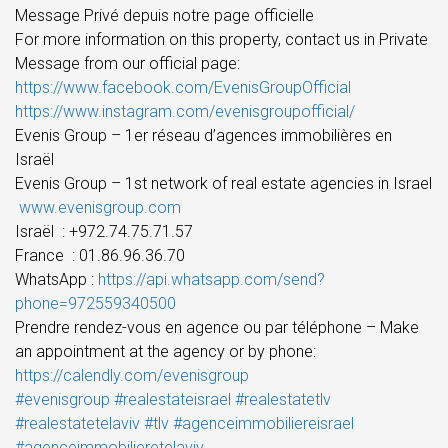
Message Privé depuis notre page officielle
For more information on this property, contact us in Private
Message from our official page:
https://www.facebook.com/EvenisGroupOfficial
https://www.instagram.com/evenisgroupofficial/
Evenis Group – 1er réseau d’agences immobilières en
Israël
Evenis Group – 1st network of real estate agencies in Israel
www.evenisgroup.com
Israël
: +972.74.75.71.57
France
: 01.86.96.36.70
WhatsApp :
https://api.whatsapp.com/send?
phone=972559340500
Prendre rendez-vous en agence ou par téléphone – Make
an appointment at the agency or by phone:
https://calendly.com/evenisgroup
#evenisgroup
#realestateisrael
#realestatetlv
#realestatetelaviv
#tlv
#agenceimmobiliereisrael
#agenceimmobilieretelaviv