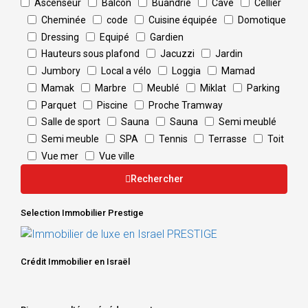
Ascenseur
Balcon
Buandrie
Cave
Cellier
Cheminée
code
Cuisine équipée
Domotique
Dressing
Equipé
Gardien
Hauteurs sous plafond
Jacuzzi
Jardin
Jumbory
Local a vélo
Loggia
Mamad
Mamak
Marbre
Meublé
Miklat
Parking
Parquet
Piscine
Proche Tramway
Salle de sport
Sauna
Sauna
Semi meublé
Semi meuble
SPA
Tennis
Terrasse
Toit
Vue mer
Vue ville
Rechercher
Selection Immobilier Prestige
Crédit Immobilier en Israël