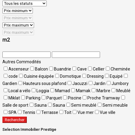
m2
Autres Commodités
Ascenseur
Balcon
Buandrie
Cave
Cellier
Cheminée
code
Cuisine équipée
Domotique
Dressing
Equipé
Gardien
Hauteurs sous plafond
Jacuzzi
Jardin
Jumbory
Local a vélo
Loggia
Mamad
Mamak
Marbre
Meublé
Miklat
Parking
Parquet
Piscine
Proche Tramway
Salle de sport
Sauna
Sauna
Semi meublé
Semi meuble
SPA
Tennis
Terrasse
Toit
Vue mer
Vue ville
Rechercher
Selection Immobilier Prestige