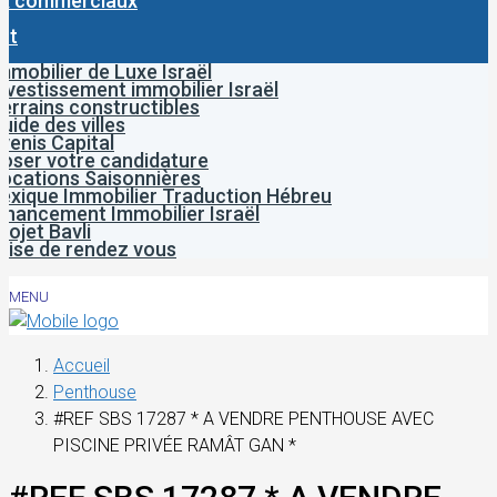
x commerciaux
ct
mmobilier de Luxe Israël
nvestissement immobilier Israël
errains constructibles
uide des villes
venis Capital
oser votre candidature
ocations Saisonnières
exique Immobilier Traduction Hébreu
inancement Immobilier Israël
rojet Bavli
rise de rendez vous
MENU
Accueil
Penthouse
#REF SBS 17287 * A VENDRE PENTHOUSE AVEC
PISCINE PRIVÉE RAMÂT GAN *