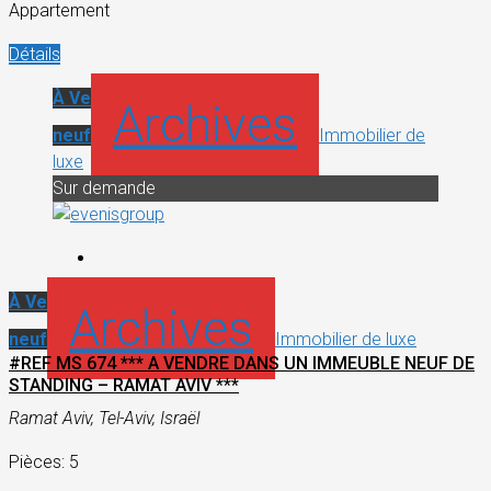
Appartement
Détails
À Vendre
Appartement
Archives
neuf
Immobilier de
luxe
Sur demande
À Vendre
Appartement
Archives
neuf
Immobilier de luxe
#REF MS 674 *** A VENDRE DANS UN IMMEUBLE NEUF DE
STANDING – RAMAT AVIV ***
Ramat Aviv, Tel-Aviv, Israël
Pièces: 5