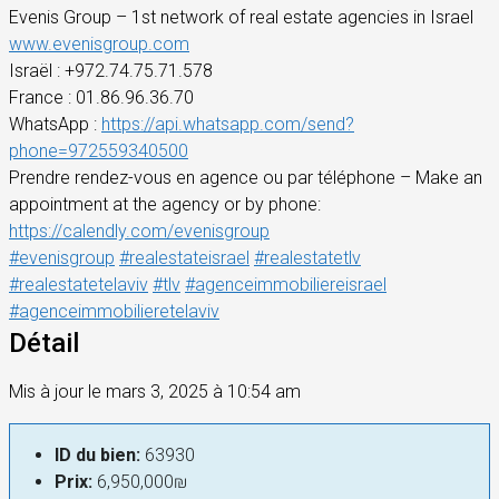
Evenis Group – 1st network of real estate agencies in Israel
www.evenisgroup.com
Israël : +972.74.75.71.578
France : 01.86.96.36.70
WhatsApp :
https://api.whatsapp.com/send?
phone=972559340500
Prendre rendez-vous en agence ou par téléphone – Make an
appointment at the agency or by phone:
https://calendly.com/evenisgroup
#evenisgroup
#realestateisrael
#realestatetlv
#realestatetelaviv
#tlv
#agenceimmobiliereisrael
#agenceimmobilieretelaviv
Détail
Mis à jour le mars 3, 2025 à 10:54 am
ID du bien:
63930
Prix:
6,950,000₪