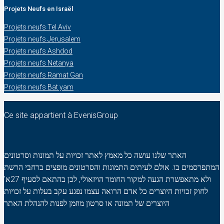
Projets Neufs en Israël
Projets neufs Tel Aviv
Projets neufs Jerusalem
Projets neufs Ashdod
Projets neufs Netanya
Projets neufs Ramat Gan
Projets neufs Bat yam
Ce site appartient à EvenisGroup
האתר שלנו עושה כל מאמץ לאתר זכויות על תמונות וסרטונים
המתפרסמים בו. אולם לעיתים התמונות והסרטונים מופצים ברחבי הרשת
ולא מתאפשרת הגעה למקור החומר הויזאולי, לכן בהתאם לסעיף 27א'
לחוק זכויות היוצרים כל אדם הרואה עצמו נפגע עקב בעלות על זכויות
היוצרים של תמונה או סרטון מוזמן לפנות להנהלת האתר