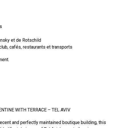
s
sky et de Rotschild
ub, cafés, restaurants et transports
ment.
ENTINE WITH TERRACE – TEL AVIV
recent and perfectly maintained boutique building, this