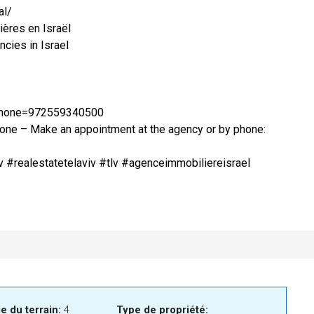
al/
ères en Israël
ncies in Israel
?phone=972559340500
one – Make an appointment at the agency or by phone:
v #realestatetelaviv #tlv #agenceimmobiliereisrael
e du terrain:
4
Type de propriété: