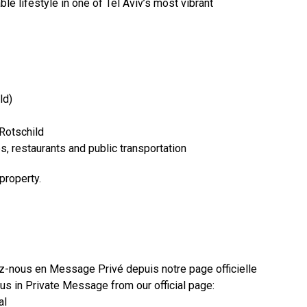
le lifestyle in one of Tel Aviv’s most vibrant
ld)
Rotschild
, restaurants and public transportation
property.
ez-nous en Message Privé depuis notre page officielle
 us in Private Message from our official page:
al