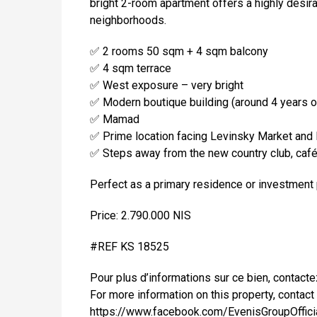
bright 2-room apartment offers a highly desirab
neighborhoods.
✅ 2 rooms 50 sqm + 4 sqm balcony
✅ 4 sqm terrace
✅ West exposure – very bright
✅ Modern boutique building (around 4 years o
✅ Mamad
✅ Prime location facing Levinsky Market and 
✅ Steps away from the new country club, cafés
Perfect as a primary residence or investment 
Price: 2.790.000 NIS
#REF KS 18525
Pour plus d’informations sur ce bien, contact
For more information on this property, contact
https://www.facebook.com/EvenisGroupOffici