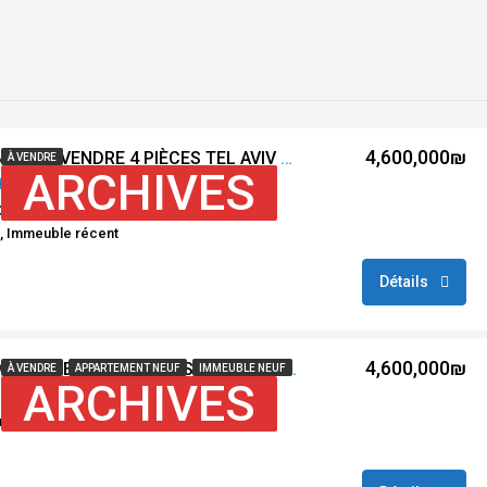
4,600,000₪
#REF MS 892 ** A VENDRE 4 PIÈCES TEL AVIV TOWER – NAHALAT YITZHAK TEL AVIV ***
À VENDRE
ARCHIVES
hak, Tel Aviv-Yafo, Israël
B: 2
Superficie m2: 124
, Immeuble récent
Détails
4,600,000₪
#REF MS 986 * A VENDRE 5 PIÈCES -PROJET GINDI – TEL AVIV **
À VENDRE
APPARTEMENT NEUF
IMMEUBLE NEUF
ARCHIVES
HaHashmonaim St 100, Tel Aviv-Yafo, Israël
perficie m2: 101