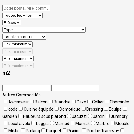
m2
Autres Commodités
Ascenseur
Balcon
Buandrie
Cave
Cellier
Cheminée
code
Cuisine équipée
Domotique
Dressing
Equipé
Gardien
Hauteurs sous plafond
Jacuzzi
Jardin
Jumbory
Local a vélo
Loggia
Mamad
Mamak
Marbre
Meublé
Miklat
Parking
Parquet
Piscine
Proche Tramway