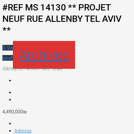
#REF MS 14130 ** PROJET
NEUF RUE ALLENBY TEL AVIV
**
À Vendre
Immeuble neuf
Projet
Archives
neuf
Allenby St, Tel Aviv-Yafo, Israel
4,490,000₪
Adresse