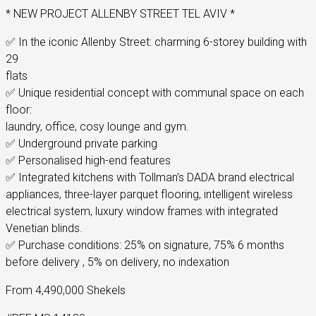
* NEW PROJECT ALLENBY STREET TEL AVIV *
✅ In the iconic Allenby Street: charming 6-storey building with
29
flats
✅ Unique residential concept with communal space on each
floor:
laundry, office, cosy lounge and gym.
✅ Underground private parking
✅ Personalised high-end features
✅ Integrated kitchens with Tollman’s DADA brand electrical
appliances, three-layer parquet flooring, intelligent wireless
electrical system, luxury window frames with integrated
Venetian blinds.
✅ Purchase conditions: 25% on signature, 75% 6 months
before delivery , 5% on delivery, no indexation
From 4,490,000 Shekels