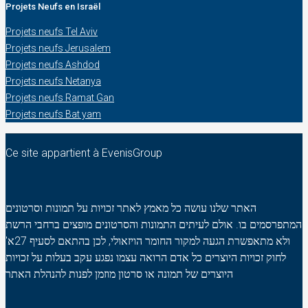
Projets Neufs en Israël
Projets neufs Tel Aviv
Projets neufs Jerusalem
Projets neufs Ashdod
Projets neufs Netanya
Projets neufs Ramat Gan
Projets neufs Bat yam
Ce site appartient à EvenisGroup
האתר שלנו עושה כל מאמץ לאתר זכויות על תמונות וסרטונים
המתפרסמים בו. אולם לעיתים התמונות והסרטונים מופצים ברחבי הרשת
ולא מתאפשרת הגעה למקור החומר הויזאולי, לכן בהתאם לסעיף 27א'
לחוק זכויות היוצרים כל אדם הרואה עצמו נפגע עקב בעלות על זכויות
היוצרים של תמונה או סרטון מוזמן לפנות להנהלת האתר