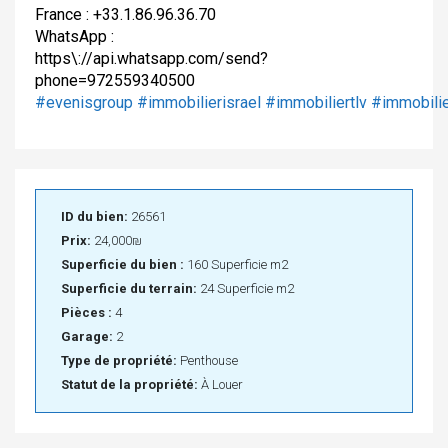
France : +33.1.86.96.36.70
WhatsApp :
https\://api.whatsapp.com/
send?
phone=972559340500
#evenisgroup
#immobilierisrael
#immobiliertlv
#immobilie
ID du bien:
26561
Prix:
24,000₪
Superficie du bien :
160 Superficie m2
Superficie du terrain:
24 Superficie m2
Pièces :
4
Garage:
2
Type de propriété:
Penthouse
Statut de la propriété:
À Louer