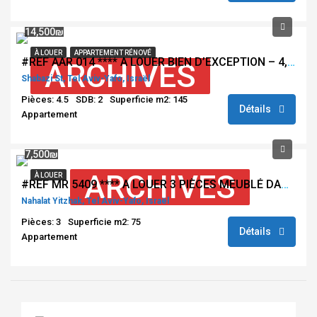
14,500₪
À LOUER
APPARTEMENT RÉNOVÉ
#REF AAR 014 **** A LOUER BIEN D’EXCEPTION – 4,5 PIECES – NEVE TZEDEK – TEL AVIV ****
ARCHIVES
Shabazi St, Tel Aviv-Yafo, Israël
Pièces: 4.5
SDB: 2
Superficie m2: 145
Détails
Appartement
7,500₪
ARCHIVES
À LOUER
#REF MR 5409 **** A LOUER 3 PIÈCES MEUBLÉ DANS LE QUARTIER NAHALAT YITZHAK A TEL AVIV ****
Nahalat Yitzhak, Tel Aviv-Yafo, Israël
Pièces: 3
Superficie m2: 75
Détails
Appartement