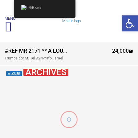
Français
Ouv
MENU
#REF MR 2171 ** A LOUER MINI PENTHOUSE 4 PIÈCES IMMEUBLE NEUF SUR LA RUE TRUMPELDOR ****
24,000₪
Trumpeldor St, Tel Aviv-Yafo, Israël
ARCHIVES
À LOUER