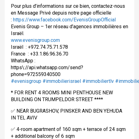
Pour plus d’informations sur ce bien, contactez-nous
en Message Privé depuis notre page officielle
:
https://www.facebook.com/
EvenisGroupOfficial
Evenis Group – 1er réseau d’agences immobilières en
Israël.
www.evenisgroup.com
Israël : +972.74.75.71.578
France : +33.1.86.96.36.70
WhatsApp :
https\://api.whatsapp.com/
send?
phone=972559340500
#evenisgroup
#immobilierisrael
#immobiliertlv
#immobilie
* FOR RENT 4 ROOMS MINI PENTHOUSE NEW
BUILDING ON TRUMPELDOR STREET ****
✅
NEAR BUGRASHOV, PINSKER AND BEN YEHUDA
IN TEL AVIV
✅
4-room apartment of 160 sqm + terrace of 24 sqm
+ additional balcony of 6 sqm