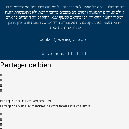
האתר שלנו עושה כל מאמץ לאתר זכויות על תמונות וסרטונים המתפרסמים בו.
אולם לעיתים התמונות והסרטונים מופצים ברחבי הרשת ולא מתאפשרת הגעה
למקור החומר הויזאולי, לכן בהתאם לסעיף 27א' לחוק זכויות היוצרים כל אדם
הרואה עצמו נפגע עקב בעלות על זכויות היוצרים של תמונה או סרטון מוזמן
לפנות להנהלת האתר
contact@evenisgroup.com
Suivez-nous
Partager ce bien
Partagez ce bien avec vos proches.
Partagez ce bien aux membres de votre famille et à vos amis.