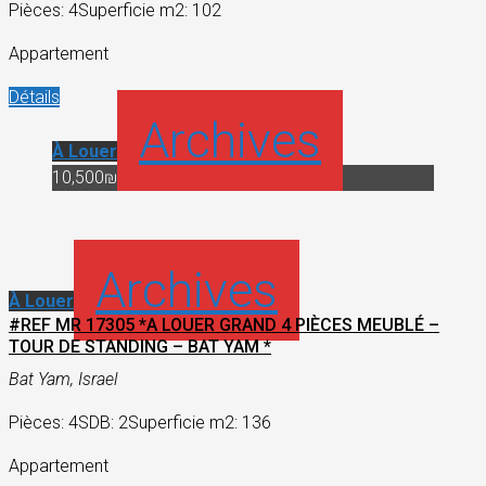
Pièces: 4
Superficie m2: 102
Appartement
Détails
Archives
À Louer
10,500₪
Archives
À Louer
#REF MR 17305 *A LOUER GRAND 4 PIÈCES MEUBLÉ –
TOUR DE STANDING – BAT YAM *
Bat Yam, Israel
Pièces: 4
SDB: 2
Superficie m2: 136
Appartement