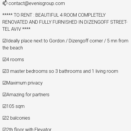
📫
contact@evenisgroup.com
***** TO RENT : BEAUTIFUL 4 ROOM COMPLETELY
RENOVATED AND FULLY FURNISHED IN DIZENGOFF STREET-
TEL AVIV ****
☑
Ideally place next to Gordon / Dizengoff corner / 5 mn from
the beach
☑
4 rooms
☑
3 master bedrooms so 3 bathrooms and 1 living room
☑
Maximum privacy
☑
Amazing for partners
☑
105 sqm
☑
2 balconies
☑
2th floor with Elevator