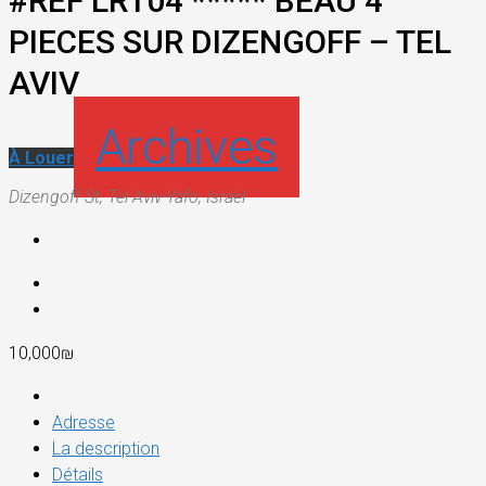
#REF LR104 ***** BEAU 4
PIECES SUR DIZENGOFF – TEL
AVIV
Archives
À Louer
Dizengoff St, Tel Aviv-Yafo, Israël
10,000₪
Adresse
La description
Détails