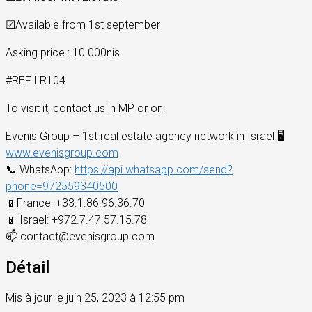
☑
Available from 1st september
Asking price : 10.000nis
#REF LR104
To visit it, contact us in MP or on:
Evenis Group – 1st real estate agency network in Israel
🖥
www.evenisgroup.com
📞
WhatsApp:
https://api.whatsapp.com/send?
phone=972559340500
📱
France: +33.1.86.96.36.70
📱
Israel: +972.7.47.57.15.78
📫
contact@evenisgroup.com
Détail
Mis à jour le juin 25, 2023 à 12:55 pm