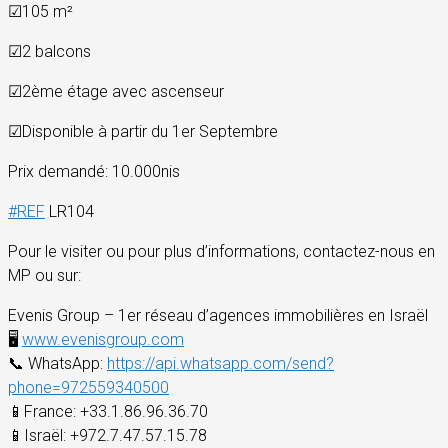
☑
105 m²
☑
2 balcons
☑
2ème étage avec ascenseur
☑
Disponible à partir du 1er Septembre
Prix demandé: 10.000nis
#
REF
LR104
Pour le visiter ou pour plus d’informations, contactez-nous en
MP ou sur:
Evenis Group – 1er réseau d’agences immobilières en Israël
🖥
www.evenisgroup.com
📞
WhatsApp:
https://api.whatsapp.com/send?
phone=972559340500
📱
France: +33.1.86.96.36.70
📱
Israël: +972.7.47.57.15.78