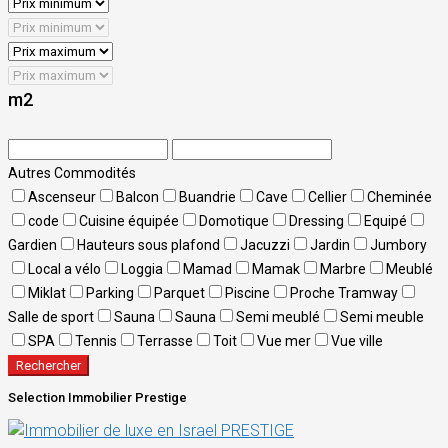
m2
Autres Commodités
Ascenseur
Balcon
Buandrie
Cave
Cellier
Cheminée
code
Cuisine équipée
Domotique
Dressing
Equipé
Gardien
Hauteurs sous plafond
Jacuzzi
Jardin
Jumbory
Local a vélo
Loggia
Mamad
Mamak
Marbre
Meublé
Miklat
Parking
Parquet
Piscine
Proche Tramway
Salle de sport
Sauna
Sauna
Semi meublé
Semi meuble
SPA
Tennis
Terrasse
Toit
Vue mer
Vue ville
Rechercher
Selection Immobilier Prestige