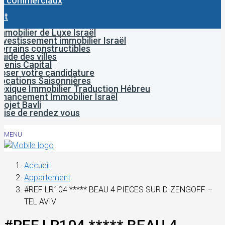
x commerciaux
ct
mmobilier de Luxe Israël
nvestissement immobilier Israël
errains constructibles
uide des villes
venis Capital
oser votre candidature
ocations Saisonnières
exique Immobilier Traduction Hébreu
inancement Immobilier Israël
rojet Bavli
rise de rendez vous
MENU
Accueil
Appartement
#REF LR104 ***** BEAU 4 PIECES SUR DIZENGOFF –
TEL AVIV