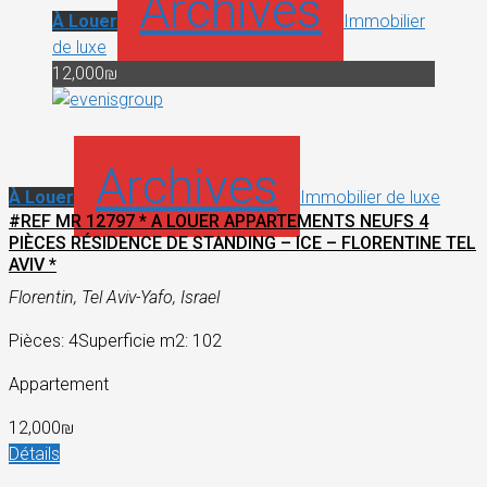
Archives
À Louer
Immobilier
de luxe
12,000₪
Archives
À Louer
Immobilier de luxe
#REF MR 12797 * A LOUER APPARTEMENTS NEUFS 4
PIÈCES RÉSIDENCE DE STANDING – ICE – FLORENTINE TEL
AVIV *
Florentin, Tel Aviv-Yafo, Israel
Pièces: 4
Superficie m2: 102
Appartement
12,000₪
Détails