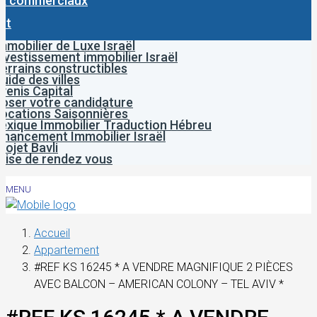
x commerciaux
ct
mmobilier de Luxe Israël
nvestissement immobilier Israël
errains constructibles
uide des villes
venis Capital
oser votre candidature
ocations Saisonnières
exique Immobilier Traduction Hébreu
inancement Immobilier Israël
rojet Bavli
rise de rendez vous
MENU
Accueil
Appartement
#REF KS 16245 * A VENDRE MAGNIFIQUE 2 PIÈCES
AVEC BALCON – AMERICAN COLONY – TEL AVIV *