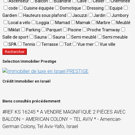
Ascenseur
Balcon
Buandrie
Cave
Cellier
Cheminée
code
Cuisine équipée
Domotique
Dressing
Equipé
Gardien
Hauteurs sous plafond
Jacuzzi
Jardin
Jumbory
Local a vélo
Loggia
Mamad
Mamak
Marbre
Meublé
Miklat
Parking
Parquet
Piscine
Proche Tramway
Salle de sport
Sauna
Sauna
Semi meublé
Semi meuble
SPA
Tennis
Terrasse
Toit
Vue mer
Vue ville
Rechercher
Selection Immobilier Prestige
Crédit Immobilier en Israël
Biens consultés précédemment
#REF KS 16245 * A VENDRE MAGNIFIQUE 2 PIÈCES AVEC
BALCON – AMERICAN COLONY – TEL AVIV * - American-
German Colony, Tel Aviv-Yafo, Israel