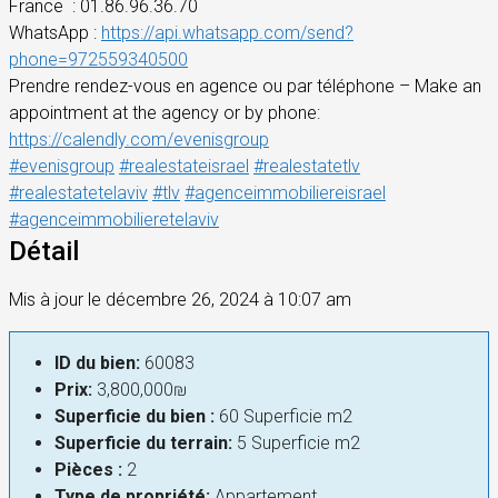
France
: 01.86.96.36.70
WhatsApp :
https://api.whatsapp.com/send?
phone=972559340500
Prendre rendez-vous en agence ou par téléphone – Make an
appointment at the agency or by phone:
https://calendly.com/evenisgroup
#evenisgroup
#realestateisrael
#realestatetlv
#realestatetelaviv
#tlv
#agenceimmobiliereisrael
#agenceimmobilieretelaviv
Détail
Mis à jour le décembre 26, 2024 à 10:07 am
ID du bien:
60083
Prix:
3,800,000₪
Superficie du bien :
60 Superficie m2
Superficie du terrain:
5 Superficie m2
Pièces :
2
Type de propriété:
Appartement