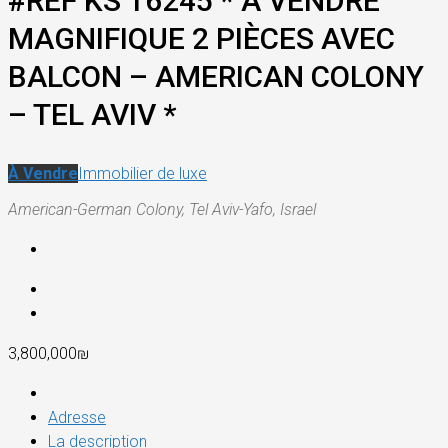
#REF KS 16245 * A VENDRE
MAGNIFIQUE 2 PIÈCES AVEC
BALCON – AMERICAN COLONY
– TEL AVIV *
À Vendre
Immobilier de luxe
American-German Colony, Tel Aviv-Yafo, Israel
3,800,000₪
Adresse
La description