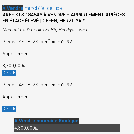
À Vendre
Immobilier de luxe
#REF KTS 18454 * À VENDRE – APPARTEMENT 4 PIÈCES
EN ÉTAGE ÉLEVÉ | GEFEN, HERZLIYA *
Medinat ha-Yehudim St 85, Herzliya, Israel
Pièces: 4
SDB: 2
Superficie m2: 92
Appartement
3,700,000₪
Détails
Pièces: 4
SDB: 2
Superficie m2: 92
Appartement
Détails
À Vendre
Immeuble Boutique
4,300,000₪