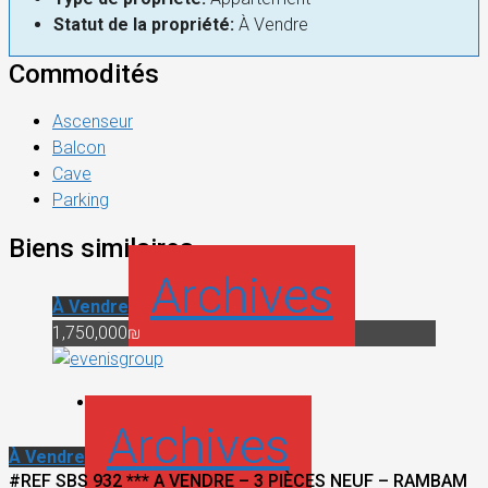
Statut de la propriété:
À Vendre
Commodités
Ascenseur
Balcon
Cave
Parking
Biens similaires
Archives
À Vendre
1,750,000₪
Archives
À Vendre
#REF SBS 932 *** A VENDRE – 3 PIÈCES NEUF – RAMBAM