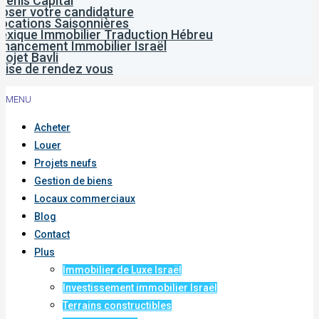
venis Capital
oser votre candidature
ocations Saisonnières
exique Immobilier Traduction Hébreu
inancement Immobilier Israël
rojet Bavli
rise de rendez vous
MENU
Acheter
Louer
Projets neufs
Gestion de biens
Locaux commerciaux
Blog
Contact
Plus
Immobilier de Luxe Israël
Investissement immobilier Israël
Terrains constructibles