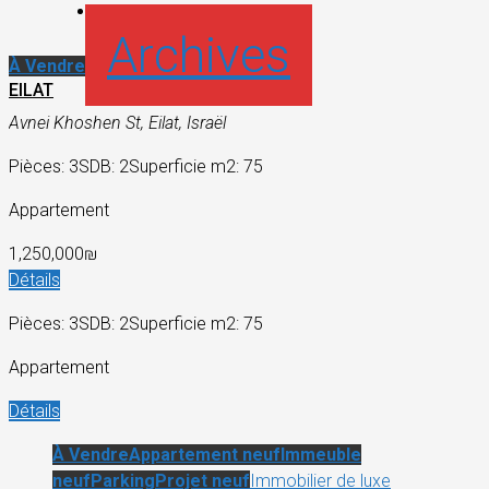
Archives
À Vendre
EILAT
Avnei Khoshen St, Eilat, Israël
Pièces: 3
SDB: 2
Superficie m2: 75
Appartement
1,250,000₪
Détails
Pièces: 3
SDB: 2
Superficie m2: 75
Appartement
Détails
À Vendre
Appartement neuf
Immeuble
neuf
Parking
Projet neuf
Immobilier de luxe