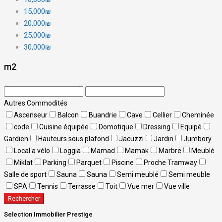
15,000₪
20,000₪
25,000₪
30,000₪
m2
Autres Commodités
Ascenseur
Balcon
Buandrie
Cave
Cellier
Cheminée
code
Cuisine équipée
Domotique
Dressing
Equipé
Gardien
Hauteurs sous plafond
Jacuzzi
Jardin
Jumbory
Local a vélo
Loggia
Mamad
Mamak
Marbre
Meublé
Miklat
Parking
Parquet
Piscine
Proche Tramway
Salle de sport
Sauna
Sauna
Semi meublé
Semi meuble
SPA
Tennis
Terrasse
Toit
Vue mer
Vue ville
Rechercher
Selection Immobilier Prestige