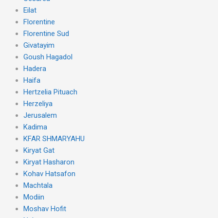
Eilat
Florentine
Florentine Sud
Givatayim
Goush Hagadol
Hadera
Haifa
Hertzelia Pituach
Herzeliya
Jerusalem
Kadima
KFAR SHMARYAHU
Kiryat Gat
Kiryat Hasharon
Kohav Hatsafon
Machtala
Modiin
Moshav Hofit