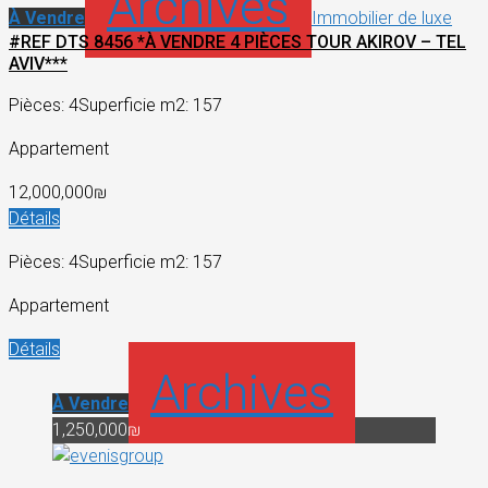
Archives
À Vendre
Immobilier de luxe
#REF DTS 8456 *À VENDRE 4 PIÈCES TOUR AKIROV – TEL
AVIV***
Pièces: 4
Superficie m2: 157
Appartement
12,000,000₪
Détails
Pièces: 4
Superficie m2: 157
Appartement
Détails
Archives
À Vendre
1,250,000₪