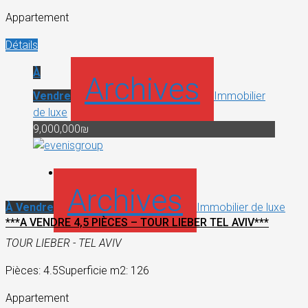
Appartement
Détails
À
Archives
Vendre
Immobilier
de luxe
9,000,000₪
Archives
À Vendre
Immobilier de luxe
***A VENDRE 4,5 PIÈCES – TOUR LIEBER TEL AVIV***
TOUR LIEBER - TEL AVIV
Pièces: 4.5
Superficie m2: 126
Appartement