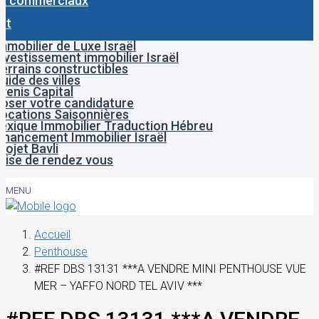
x commerciaux
ct
mmobilier de Luxe Israël
nvestissement immobilier Israël
errains constructibles
uide des villes
venis Capital
oser votre candidature
ocations Saisonnières
exique Immobilier Traduction Hébreu
inancement Immobilier Israël
rojet Bavli
rise de rendez vous
MENU
Accueil
Penthouse
#REF DBS 13131 ***A VENDRE MINI PENTHOUSE VUE
MER – YAFFO NORD TEL AVIV ***