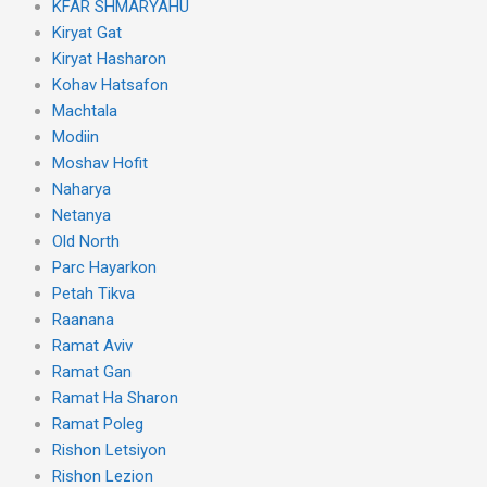
KFAR SHMARYAHU
Kiryat Gat
Kiryat Hasharon
Kohav Hatsafon
Machtala
Modiin
Moshav Hofit
Naharya
Netanya
Old North
Parc Hayarkon
Petah Tikva
Raanana
Ramat Aviv
Ramat Gan
Ramat Ha Sharon
Ramat Poleg
Rishon Letsiyon
Rishon Lezion