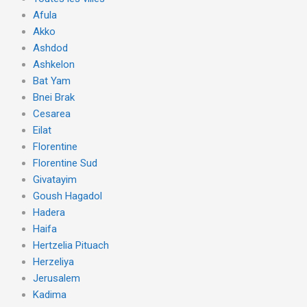
Afula
Akko
Ashdod
Ashkelon
Bat Yam
Bnei Brak
Cesarea
Eilat
Florentine
Florentine Sud
Givatayim
Goush Hagadol
Hadera
Haifa
Hertzelia Pituach
Herzeliya
Jerusalem
Kadima