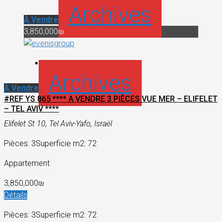
Archives
À Vendre
3,850,000₪
Archives
À Vendre
#REF YS 865 **** A VENDRE 3 PIÈCES VUE MER – ELIFELET
– TEL AVIV ****
Elifelet St 10, Tel Aviv-Yafo, Israël
Pièces: 3
Superficie m2: 72
Appartement
3,850,000₪
Détails
Pièces: 3
Superficie m2: 72