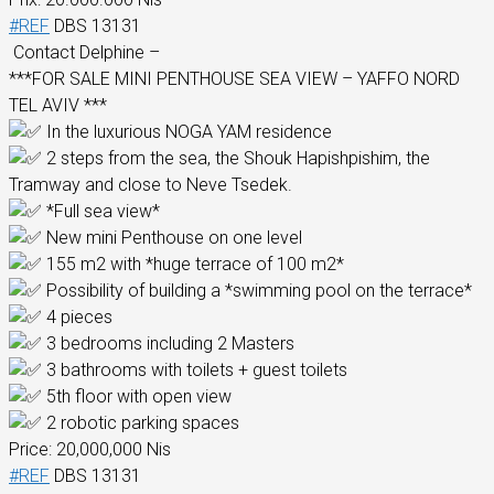
#REF
DBS 13131
Contact Delphine –
***FOR SALE MINI PENTHOUSE SEA VIEW – YAFFO NORD
TEL AVIV ***
In the luxurious NOGA YAM residence
2 steps from the sea, the Shouk Hapishpishim, the
Tramway and close to Neve Tsedek.
*Full sea view*
New mini Penthouse on one level
155 m2 with *huge terrace of 100 m2*
Possibility of building a *swimming pool on the terrace*
4 pieces
3 bedrooms including 2 Masters
3 bathrooms with toilets + guest toilets
5th floor with open view
2 robotic parking spaces
Price: 20,000,000 Nis
#REF
DBS 13131