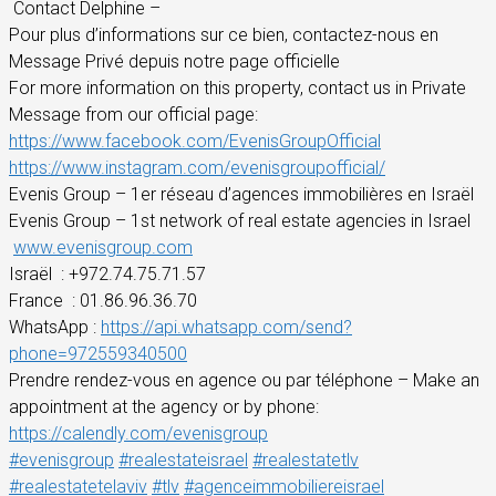
Contact Delphine –
Pour plus d’informations sur ce bien, contactez-nous en
Message Privé depuis notre page officielle
For more information on this property, contact us in Private
Message from our official page:
https://www.facebook.com/EvenisGroupOfficial
https://www.instagram.com/evenisgroupofficial/
Evenis Group – 1er réseau d’agences immobilières en Israël
Evenis Group – 1st network of real estate agencies in Israel
www.evenisgroup.com
Israël
: +972.74.75.71.57
France
: 01.86.96.36.70
WhatsApp :
https://api.whatsapp.com/send?
phone=972559340500
Prendre rendez-vous en agence ou par téléphone – Make an
appointment at the agency or by phone:
https://calendly.com/evenisgroup
#evenisgroup
#realestateisrael
#realestatetlv
#realestatetelaviv
#tlv
#agenceimmobiliereisrael