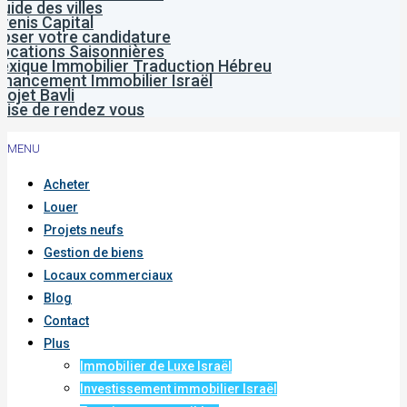
uide des villes
venis Capital
oser votre candidature
ocations Saisonnières
exique Immobilier Traduction Hébreu
inancement Immobilier Israël
rojet Bavli
rise de rendez vous
MENU
Acheter
Louer
Projets neufs
Gestion de biens
Locaux commerciaux
Blog
Contact
Plus
Immobilier de Luxe Israël
Investissement immobilier Israël