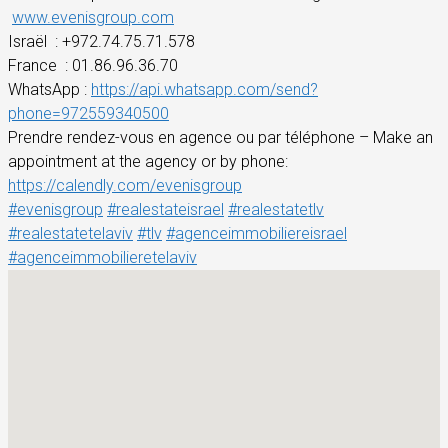
www.evenisgroup.com
Israël
: +972.74.75.71.578
France
: 01.86.96.36.70
WhatsApp :
https://api.whatsapp.com/send?
phone=972559340500
Prendre rendez-vous en agence ou par téléphone – Make an
appointment at the agency or by phone:
https://calendly.com/evenisgroup
#evenisgroup
#realestateisrael
#realestatetlv
#realestatetelaviv
#tlv
#agenceimmobiliereisrael
#agenceimmobilieretelaviv