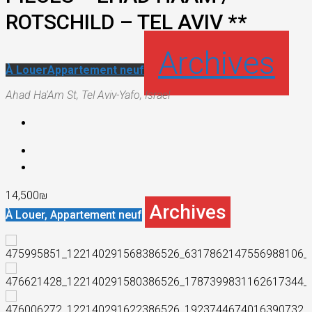
ROTSCHILD – TEL AVIV **
Archives
À Louer
Appartement neuf
Ahad Ha'Am St, Tel Aviv-Yafo, Israel
14,500₪
Archives
À Louer, Appartement neuf