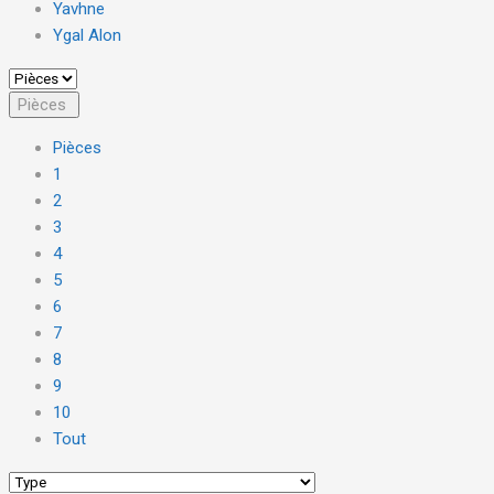
Yavhne
Ygal Alon
Pièces
Pièces
1
2
3
4
5
6
7
8
9
10
Tout