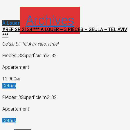
Archives
À Louer
#REF SR 2124 *** A LOUER – 3 PIÈCES – GEULA – TEL AVIV
***
Ge'ula St, Tel Aviv-Yafo, Israël
Pièces: 3
Superficie m2: 82
Appartement
12,900₪
Détails
Pièces: 3
Superficie m2: 82
Appartement
Détails