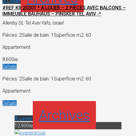
À Louer
#REF KR 20301 * A LOUER – 2 PIÈCES AVEC BALCONS –
IMMEUBLE BAUHAUS – PINSKER TEL AVIV -*
Allenby St, Tel Aviv-Yafo, Israel
Pièces: 2
Salle de bain: 1
Superficie m2: 60
Appartement
8,600₪
Détails
Pièces: 2
Salle de bain: 1
Superficie m2: 60
Appartement
Détails
Archives
À Louer
12,900₪