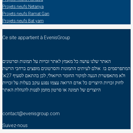
Projets neufs Netanya
Projets neufs Ramat Gan
Projets neufs Bat yam
Ce site appartient à EvenisGroup
האתר שלנו עושה כל מאמץ לאתר זכויות על תמונות וסרטונים
המתפרסמים בו. אולם לעיתים התמונות והסרטונים מופצים ברחבי הרשת
ולא מתאפשרת הגעה למקור החומר הויזאולי, לכן בהתאם לסעיף 27א'
לחוק זכויות היוצרים כל אדם הרואה עצמו נפגע עקב בעלות על זכויות
היוצרים של תמונה או סרטון מוזמן לפנות להנהלת האתר
contact@evenisgroup.com
Suivez-nous