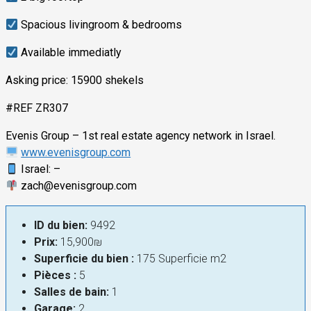
Spacious livingroom & bedrooms
Available immediatly
Asking price: 15900 shekels
#REF ZR307
Evenis Group – 1st real estate agency network in Israel.
www.evenisgroup.com
Israel: –
zach@evenisgroup.com
ID du bien:
9492
Prix:
15,900₪
Superficie du bien :
175 Superficie m2
Pièces :
5
Salles de bain:
1
Garage:
2