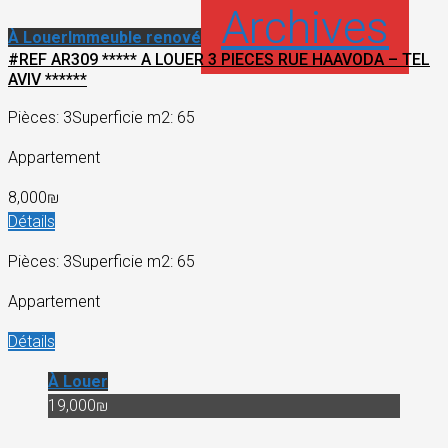
Archives
À Louer
Immeuble renové
#REF AR309 ***** A LOUER 3 PIECES RUE HAAVODA – TEL
AVIV ******
Pièces: 3
Superficie m2: 65
Appartement
8,000₪
Détails
Pièces: 3
Superficie m2: 65
Appartement
Détails
À Louer
19,000₪