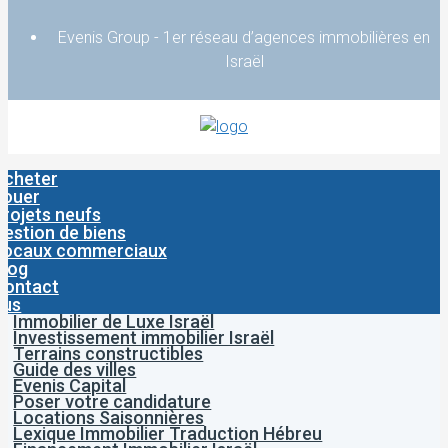
Evenis Group - 1er réseau d’agences immobilières en
Israël
Acheter
Louer
Projets neufs
Gestion de biens
Locaux commerciaux
Blog
Contact
lus
Immobilier de Luxe Israël
Investissement immobilier Israël
Terrains constructibles
Guide des villes
Evenis Capital
Poser votre candidature
Locations Saisonnières
Lexique Immobilier Traduction Hébreu