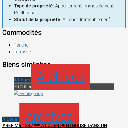
Type de propriété:
Appartement, Immeuble neuf,
Penthouse
Statut de la propriété:
À Louer, Immeuble neuf
Commodités
Parking
Terrasse
Biens similaires
Archives
À Louer
30,000₪
Archives
À Louer
#REF MR 1347 *** A LOUER PENTHOUSE DANS UN