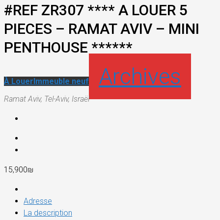
#REF ZR307 **** A LOUER 5
PIECES – RAMAT AVIV – MINI
PENTHOUSE ******
Archives
À Louer
Immeuble neuf
Ramat Aviv, Tel-Aviv, Israël
15,900₪
Adresse
La description