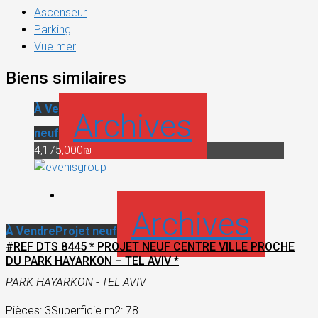
Ascenseur
Parking
Vue mer
Biens similaires
À Vendre
Projet
Archives
neuf
4,175,000₪
Archives
À Vendre
Projet neuf
#REF DTS 8445 * PROJET NEUF CENTRE VILLE PROCHE
DU PARK HAYARKON – TEL AVIV *
PARK HAYARKON - TEL AVIV
Pièces: 3
Superficie m2: 78