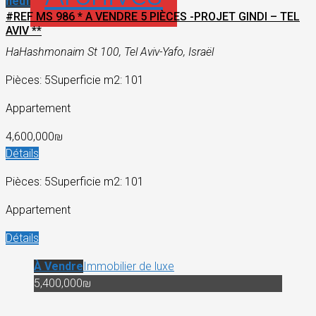
neuf
#REF MS 986 * A VENDRE 5 PIÈCES -PROJET GINDI – TEL
AVIV **
HaHashmonaim St 100, Tel Aviv-Yafo, Israël
Pièces: 5
Superficie m2: 101
Appartement
4,600,000₪
Détails
Pièces: 5
Superficie m2: 101
Appartement
Détails
À Vendre
Immobilier de luxe
5,400,000₪