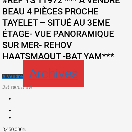
#REF YS 11972 *** A VENDRE
BEAU 4 PIÈCES PROCHE
TAYELET – SITUÉ AU 3EME
ÉTAGE- VUE PANORAMIQUE
SUR MER- REHOV
HAATSMAOUT -BAT YAM***
Archives
À Vendre
Bat Yam, Israel
3,450,000₪