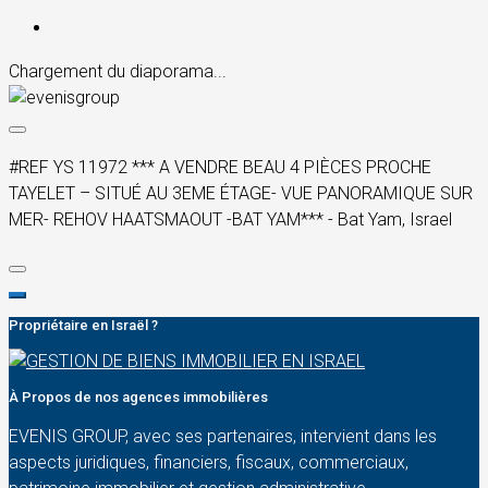
Chargement du diaporama...
#REF YS 11972 *** A VENDRE BEAU 4 PIÈCES PROCHE
TAYELET – SITUÉ AU 3EME ÉTAGE- VUE PANORAMIQUE SUR
MER- REHOV HAATSMAOUT -BAT YAM*** - Bat Yam, Israel
Propriétaire en Israël ?
À Propos de nos agences immobilières
EVENIS GROUP, avec ses partenaires, intervient dans les
aspects juridiques, financiers, fiscaux, commerciaux,