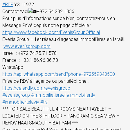
#REF
YS 11972
Contact Yael
+972 54 282 1836
Pour plus d’informations sur ce bien, contactez-nous en
Message Privé depuis notre page officielle :
https://www.facebook.com/EvenisGroupOfficial
Evenis Group – 1er réseau d’agences immobilières en Israël.
www.evenisgroup.com
Israël
: +972.74.75.71.578
France
: +33.1.86.96.36.70
WhatsApp :
https://api.whatsapp.com/send?phone=972559340500
Prise de RDV à l’agence ou par téléphone :
https://calendly.com/evenisgroup
#evenisgroup
#immobilierisrael
#immobiliertlv
#immobiliertelaviv
#tlv
*** FOR SALE BEAUTIFUL 4 ROOMS NEAR TAYELET –
LOCATED ON THE 3TH FLOOR – PANORAMIC SEA VIEW –
REHOV HAATSMAOUT – BAT YAM ***
On a main street in Bat Yam. A few steps from the sea and