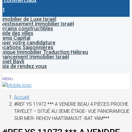
x commerciaux
ct
mmobilier de Luxe Israël
nvestissement immobilier Israël
errains constructibles
uide des villes
venis Capital
oser votre candidature
ocations Saisonnières
exique Immobilier Traduction Hébreu
inancement Immobilier Israël
rojet Bavli
rise de rendez vous
MENU
Accueil
#REF YS 11972 *** A VENDRE BEAU 4 PIÈCES PROCHE
TAYELET – SITUÉ AU 3EME ÉTAGE- VUE PANORAMIQUE
SUR MER- REHOV HAATSMAOUT -BAT YAM***