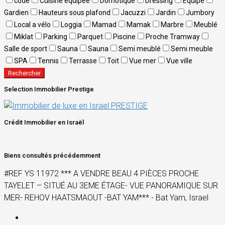
code
Cuisine équipée
Domotique
Dressing
Equipé
Gardien
Hauteurs sous plafond
Jacuzzi
Jardin
Jumbory
Local a vélo
Loggia
Mamad
Mamak
Marbre
Meublé
Miklat
Parking
Parquet
Piscine
Proche Tramway
Salle de sport
Sauna
Sauna
Semi meublé
Semi meuble
SPA
Tennis
Terrasse
Toit
Vue mer
Vue ville
Rechercher
Selection Immobilier Prestige
Crédit Immobilier en Israël
Biens consultés précédemment
#REF YS 11972 *** A VENDRE BEAU 4 PIÈCES PROCHE
TAYELET – SITUÉ AU 3EME ÉTAGE- VUE PANORAMIQUE SUR
MER- REHOV HAATSMAOUT -BAT YAM*** - Bat Yam, Israel