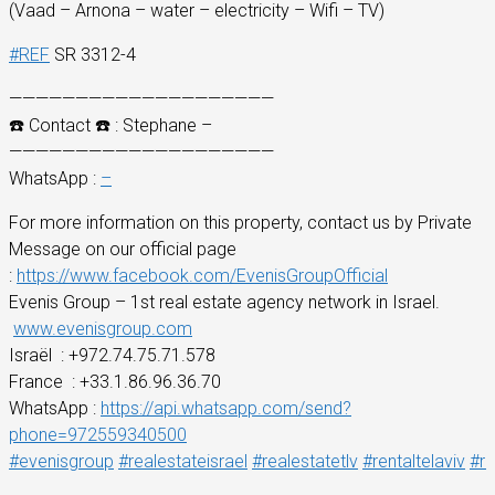
(Vaad – Arnona – water – electricity – Wifi – TV)
#
REF
SR 3312-4
————————————————————
☎️
Contact
☎️
: Stephane –
————————————————————
WhatsApp :
–
For more information on this property, contact us by Private
Message on our official page
:
https://www.facebook.com/EvenisGroupOfficial
Evenis Group – 1st real estate agency network in Israel.
www.evenisgroup.com
Israël
: +972.74.75.71.578
France
: +33.1.86.96.36.70
WhatsApp :
https://api.whatsapp.com/send?
phone=972559340500
#
evenisgroup
#
realestateisrael
#
realestatetlv
#
rentaltelaviv
#
re