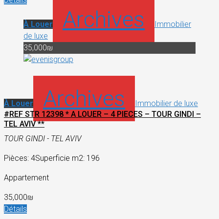
Archives
À Louer
Immobilier
de luxe
35,000₪
Archives
À Louer
Immobilier de luxe
#REF STR 12398 * A LOUER – 4 PIECES – TOUR GINDI –
TEL AVIV **
TOUR GINDI - TEL AVIV
Pièces: 4
Superficie m2: 196
Appartement
35,000₪
Détails