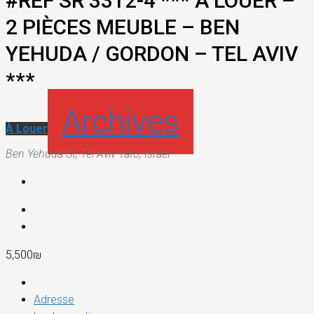
#REF SR 3312-4 *** A LOUER –
2 PIÈCES MEUBLE – BEN
YEHUDA / GORDON – TEL AVIV
***
Archives
À Louer
Ben Yehuda St, Tel Aviv-Yafo, Israël
5,500₪
Adresse