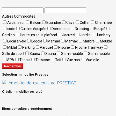
Autres Commodités
Ascenseur
Balcon
Buandrie
Cave
Cellier
Cheminée
code
Cuisine équipée
Domotique
Dressing
Equipé
Gardien
Hauteurs sous plafond
Jacuzzi
Jardin
Jumbory
Local a vélo
Loggia
Mamad
Mamak
Marbre
Meublé
Miklat
Parking
Parquet
Piscine
Proche Tramway
Salle de sport
Sauna
Sauna
Semi meublé
Semi meuble
SPA
Tennis
Terrasse
Toit
Vue mer
Vue ville
Rechercher
Selection Immobilier Prestige
Crédit Immobilier en Israël
Biens consultés précédemment