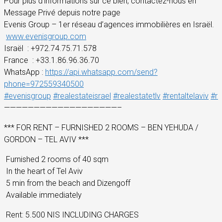
Pour plus d’informations sur ce bien, contactez-nous en
Message Privé depuis notre page
Evenis Group – 1er réseau d’agences immobilières en Israël.
www.evenisgroup.com
Israël
: +972.74.75.71.578
France
: +33.1.86.96.36.70
WhatsApp :
https://api.whatsapp.com/send?
phone=972559340500
#
evenisgroup
#
realestateisrael
#
realestatetlv
#
rentaltelaviv
#
re
———————————————————–
*** FOR RENT – FURNISHED 2 ROOMS – BEN YEHUDA /
GORDON – TEL AVIV ***
Furnished 2 rooms of 40 sqm
In the heart of Tel Aviv
5 min from the beach and Dizengoff
Available immediately
Rent: 5.500 NIS INCLUDING CHARGES