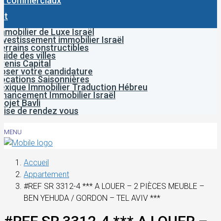
x commerciaux
ct
mmobilier de Luxe Israël
nvestissement immobilier Israël
errains constructibles
uide des villes
venis Capital
oser votre candidature
ocations Saisonnières
exique Immobilier Traduction Hébreu
inancement Immobilier Israël
rojet Bavli
rise de rendez vous
MENU
Accueil
Appartement
#REF SR 3312-4 *** A LOUER – 2 PIÈCES MEUBLE –
BEN YEHUDA / GORDON – TEL AVIV ***