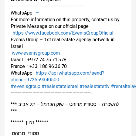
————————————————————
WhatsApp :
–
For more information on this property, contact us by
Private Message on our official page
:
https://www.facebook.com/EvenisGroupOfficial
Evenis Group – 1st real estate agency network in
Israel.
www.evenisgroup.com
Israël
: +972.74.75.71.578
France
: +33.1.86.96.36.70
WhatsApp :
https://api.whatsapp.com/send?
phone=972559340500
#
evenisgroup
#
realestateisrael
#
realestatetlv
#
rentaltelav
——————————————————————-
*** להשכרה – סטודיו מרוהט – שוק הכרמל – תל אביב
***
****** תיווך ******
סטודיו מרוהט