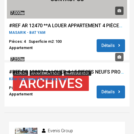
7,000₪
#REF AR 12470 **A LOUER APPARTEMENT 4 PIÈCES MASARIK – BAT YAM**
MASARIK - BAT YAM
Pièces: 4
Superficie m2: 100
Détails
Appartement
7,250₪
#REF DR 13897 * A LOUER 4 / 5 PIECES NEUFS PROCHE KIKAR – NETANYA **
À LOUER
APPARTEMENT NEUF
IMMEUBLE NEUF
ARCHIVES
Kikar HaAtsmaut 9, Netanya, Israel
Pièces: 4
Superficie m2: 90
Détails
Appartement
Evenis Group