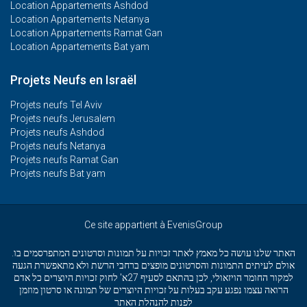
Location Appartements Ashdod
Location Appartements Netanya
Location Appartements Ramat Gan
Location Appartements Bat yam
Projets Neufs en Israël
Projets neufs Tel Aviv
Projets neufs Jerusalem
Projets neufs Ashdod
Projets neufs Netanya
Projets neufs Ramat Gan
Projets neufs Bat yam
Ce site appartient à EvenisGroup
האתר שלנו עושה כל מאמץ לאתר זכויות על תמונות וסרטונים המתפרסמים בו.
אולם לעיתים התמונות והסרטונים מופצים ברחבי הרשת ולא מתאפשרת הגעה
למקור החומר הויזאולי, לכן בהתאם לסעיף 27א' לחוק זכויות היוצרים כל אדם
הרואה עצמו נפגע עקב בעלות על זכויות היוצרים של תמונה או סרטון מוזמן
לפנות להנהלת האתר