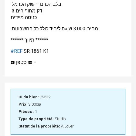
בלב הכרם – שוק הכרמל
3 דק מחוף הים
כניסה מיידית
מחיר: 3.000 ש »ח ליחיד כולל כל החשבונות
****** תיווך ******
#
REF
SR 1861 K1
☎️
סטפן
☎️
–
ID du bien:
29532
Prix:
3,000₪
Pièces :
1
Type de propriété:
Studio
Statut de la propriété:
À Louer