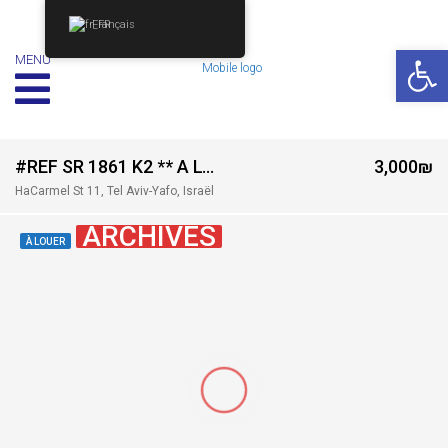
Français
Ouv
MENU
#REF SR 1861 K2 ** A LOUER – STUDIO MEUBLE – SHUK HACARMEL – TEL AVIV ***
3,000₪
HaCarmel St 11, Tel Aviv-Yafo, Israël
ARCHIVES
À LOUER