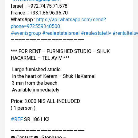
Israël
: +972.74.75.71.578
France
: +33.1.86.96.36.70
WhatsApp :
https://api.whatsapp.com/send?
phone=972559340500
#
evenisgroup
#
realestateisrael
#
realestatetlv
#
rentaltelav
———————————————————–
*** FOR RENT – FURNISHED STUDIO – SHUK
HACARMEL – TEL AVIV ***
Large furnished studio
In the heart of Kerem – Shuk HaKarmel
3 min from the beach
Available immediately
Price: 3.000 NIS ALL INCLUDED
( 1 person )
#
REF
SR 1861 K2
————————————————————
☎️
Contact
☎️
: Stephane –