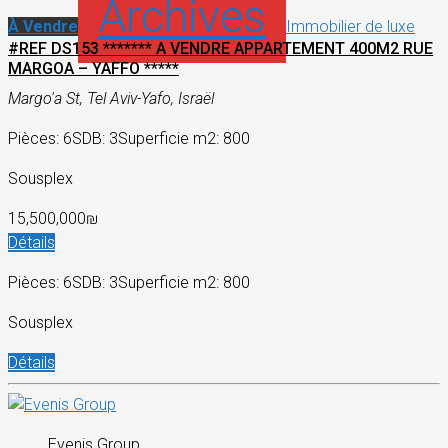
Archives
À Vendre
Immobilier de luxe
#REF DS153 ******* A VENDRE APPARTEMENT 400M2 RUE
MARGOA – YAFFO *****
Margo'a St, Tel Aviv-Yafo, Israël
Pièces: 6
SDB: 3
Superficie m2: 800
Sousplex
15,500,000₪
Détails
Pièces: 6
SDB: 3
Superficie m2: 800
Sousplex
Détails
Evenis Group