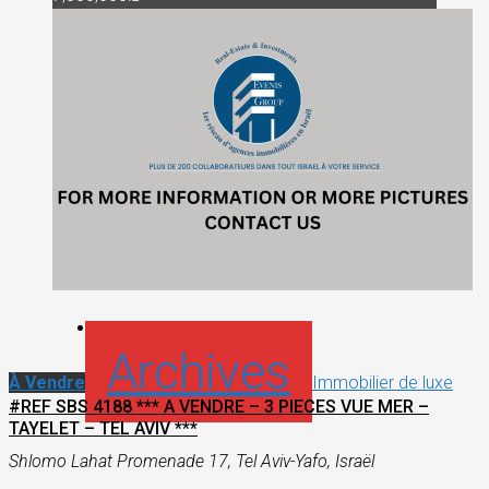
Archives
À Vendre
Immobilier de luxe
#REF SBS 4188 *** A VENDRE – 3 PIECES VUE MER –
TAYELET – TEL AVIV ***
Shlomo Lahat Promenade 17, Tel Aviv-Yafo, Israël