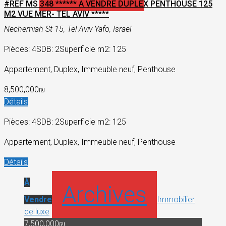
#REF MS 348 ****** A VENDRE DUPLEX PENTHOUSE 125
M2 VUE MER- TEL AVIV *****
Nechemiah St 15, Tel Aviv-Yafo, Israël
Pièces: 4
SDB: 2
Superficie m2: 125
Appartement, Duplex, Immeuble neuf, Penthouse
8,500,000₪
Détails
Pièces: 4
SDB: 2
Superficie m2: 125
Appartement, Duplex, Immeuble neuf, Penthouse
Détails
À
Archives
Vendre
Immobilier
de luxe
7,500,000₪