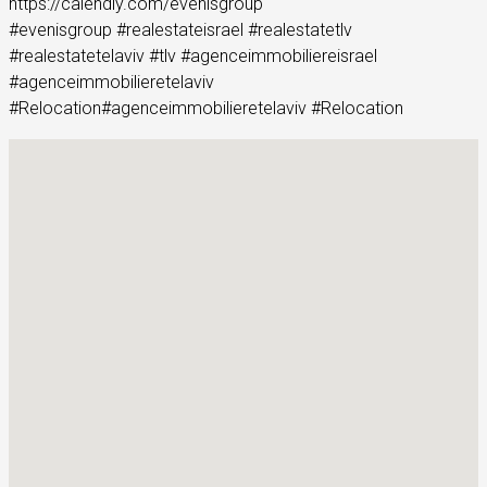
https://calendly.com/evenisgroup
#evenisgroup #realestateisrael #realestatetlv
#realestatetelaviv #tlv #agenceimmobiliereisrael
#agenceimmobilieretelaviv
#Relocation#agenceimmobilieretelaviv #Relocation