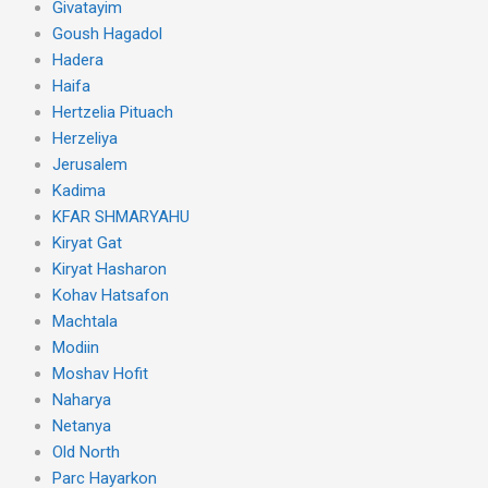
Givatayim
Goush Hagadol
Hadera
Haifa
Hertzelia Pituach
Herzeliya
Jerusalem
Kadima
KFAR SHMARYAHU
Kiryat Gat
Kiryat Hasharon
Kohav Hatsafon
Machtala
Modiin
Moshav Hofit
Naharya
Netanya
Old North
Parc Hayarkon