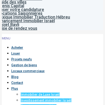
uide des villes
venis Capital
oser votre candidature
ocations Saisonnières
exique Immobilier Traduction Hébreu
inancement Immobilier Israël
rojet Bavli
rise de rendez vous
MENU
Acheter
Louer
Projets neufs
Gestion de biens
Locaux commerciaux
Blog
Contact
Plus
Immobilier de Luxe Israël
Investissement immobilier Israël