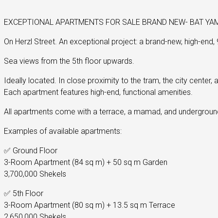
EXCEPTIONAL APARTMENTS FOR SALE BRAND NEW- BAT YA
On Herzl Street. An exceptional project: a brand-new, high-end, 
Sea views from the 5th floor upwards.
Ideally located. In close proximity to the tram, the city center, 
Each apartment features high-end, functional amenities.
All apartments come with a terrace, a mamad, and underground
Examples of available apartments:
✅ Ground Floor
3-Room Apartment (84 sq m) + 50 sq m Garden
3,700,000 Shekels
✅ 5th Floor
3-Room Apartment (80 sq m) + 13.5 sq m Terrace
2,650,000 Shekels