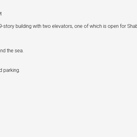
M
9-story building with two elevators, one of which is open for Sha
and the sea.
 parking.