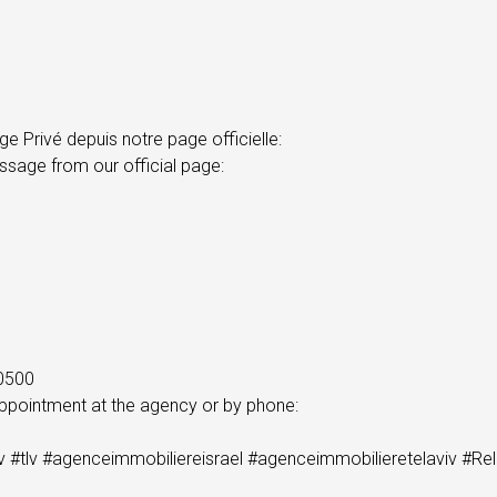
e Privé depuis notre page officielle:
ssage from our official page:
0500
ppointment at the agency or by phone:
viv #tlv #agenceimmobiliereisrael #agenceimmobilieretelaviv #R