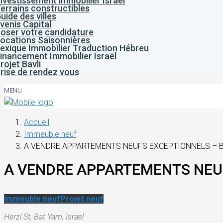
nvestissement immobilier Israël
errains constructibles
uide des villes
venis Capital
oser votre candidature
ocations Saisonnières
exique Immobilier Traduction Hébreu
inancement Immobilier Israël
rojet Bavli
rise de rendez vous
MENU
Accueil
Immeuble neuf
A VENDRE APPARTEMENTS NEUFS EXCEPTIONNELS – B
A VENDRE APPARTEMENTS NEUF
Immeuble neuf
Projet neuf
Herzl St, Bat Yam, Israel