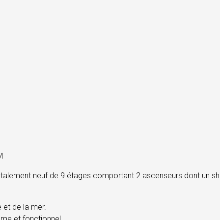
M
 totalement neuf de 9 étages comportant 2 ascenseurs dont un s
 et de la mer.
e et fonctionnel.