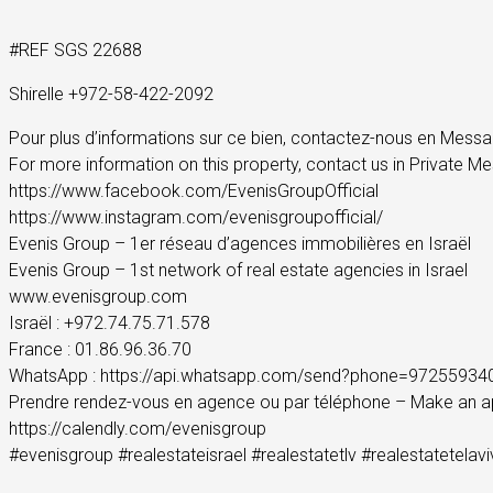
#REF SGS 22688
Shirelle +972-58-422-2092
Pour plus d’informations sur ce bien, contactez-nous en Messag
For more information on this property, contact us in Private Me
https://www.facebook.com/EvenisGroupOfficial
https://www.instagram.com/evenisgroupofficial/
Evenis Group – 1er réseau d’agences immobilières en Israël
Evenis Group – 1st network of real estate agencies in Israel
www.evenisgroup.com
Israël : +972.74.75.71.578
France : 01.86.96.36.70
WhatsApp : https://api.whatsapp.com/send?phone=97255934
Prendre rendez-vous en agence ou par téléphone – Make an a
https://calendly.com/evenisgroup
#evenisgroup #realestateisrael #realestatetlv #realestatetela