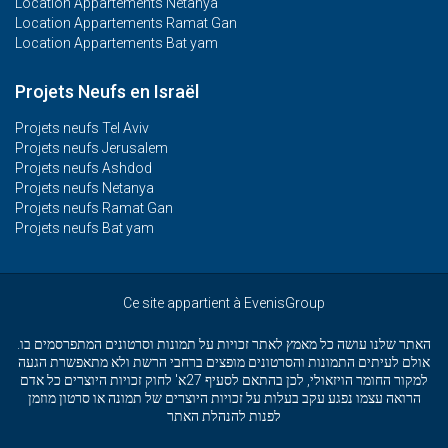
Location Appartements Netanya
Location Appartements Ramat Gan
Location Appartements Bat yam
Projets Neufs en Israël
Projets neufs Tel Aviv
Projets neufs Jerusalem
Projets neufs Ashdod
Projets neufs Netanya
Projets neufs Ramat Gan
Projets neufs Bat yam
Ce site appartient à EvenisGroup
האתר שלנו עושה כל מאמץ לאתר זכויות על תמונות וסרטונים המתפרסמים בו.
אולם לעיתים התמונות והסרטונים מופצים ברחבי הרשת ולא מתאפשרת הגעה
למקור החומר הויזאולי, לכן בהתאם לסעיף 27א' לחוק זכויות היוצרים כל אדם
הרואה עצמו נפגע עקב בעלות על זכויות היוצרים של תמונה או סרטון מוזמן
לפנות להנהלת האתר