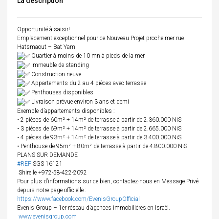
La description
Opportunité à saisir!
Emplacement exceptionnel pour ce Nouveau Projet proche mer rue
Hatsmaout – Bat Yam
Quartier à moins de 10 mn à pieds de la mer
Immeuble de standing
Construction neuve
Appartements du 2 au 4 pièces avec terrasse
Penthouses disponibles
Livraison prévue environ 3 ans et demi
Exemple d’appartements disponibles :
•⁠ ⁠2 pièces de 60m² + 14m² de terrasse à partir de 2.360.000 NiS
•⁠ ⁠3 pièces de 69m² + 14m² de terrasse à partir de 2.665.000 NiS
•⁠ ⁠4 pièces de 93m² + 14m² de terrasse à partir de 3.400.000 NiS
•⁠ ⁠Penthouse de 95m² + 80m² de terrasse à partir de 4.800.000 NiS
PLANS SUR DEMANDE
#REF
SGS 16121
Shirelle +972-58-422-2092
Pour plus d’informations sur ce bien, contactez-nous en Message Privé
depuis notre page officielle :
https://www.facebook.com/EvenisGroupOfficial
Evenis Group – 1er réseau d’agences immobilières en Israël.
www.evenisgroup.com