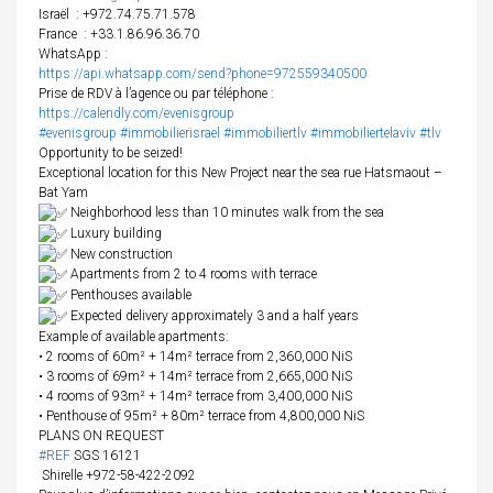
Israël
: +972.74.75.71.578
France
: +33.1.86.96.36.70
WhatsApp :
https://api.whatsapp.com/send?phone=972559340500
Prise de RDV à l’agence ou par téléphone :
https://calendly.com/evenisgroup
#evenisgroup
#immobilierisrael
#immobiliertlv
#immobiliertelaviv
#tlv
Opportunity to be seized!
Exceptional location for this New Project near the sea rue Hatsmaout –
Bat Yam
Neighborhood less than 10 minutes walk from the sea
Luxury building
New construction
Apartments from 2 to 4 rooms with terrace
Penthouses available
Expected delivery approximately 3 and a half years
Example of available apartments:
•⁠ ⁠2 rooms of 60m² + 14m² terrace from 2,360,000 NiS
•⁠ ⁠3 rooms of 69m² + 14m² terrace from 2,665,000 NiS
•⁠ ⁠4 rooms of 93m² + 14m² terrace from 3,400,000 NiS
•⁠ ⁠Penthouse of 95m² + 80m² terrace from 4,800,000 NiS
PLANS ON REQUEST
#REF
SGS 16121
Shirelle +972-58-422-2092