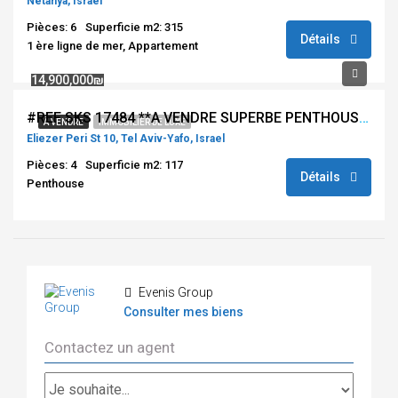
Netanya, Israel
Pièces: 6
Superficie m2: 315
Détails
1 ère ligne de mer, Appartement
14,900,000₪
#REF SKS 17484 **A VENDRE SUPERBE PENTHOUSE 4 PIECES – VUE MER – VIEUX NORD TEL AVIV**
À VENDRE
IMMOBILIER DE LUXE
Eliezer Peri St 10, Tel Aviv-Yafo, Israel
Pièces: 4
Superficie m2: 117
Détails
Penthouse
Evenis Group
Consulter mes biens
Contactez un agent