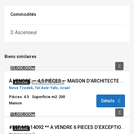
Commodités
Ascenseur
Biens similaires
20,000,000₪
À VENDRE — 4,5 PIÈCES — MAISON D’ARCHITECTE — NEVE TSEDEK — TEL AVIV #REF LS 22672
À VENDRE
IMMOBILIER DE LUXE
Neve Tzedek, Tel Aviv-Yafo, Israel
Pièces: 4.5
Superficie m2: 200
Détails
Maison
15,000,000₪
#REF MS 14092 ** A VENDRE 6 PIECES D’EXCEPTION À NAT 600 NETANYA **
À VENDRE