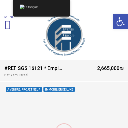
Français
Ouv
MENU
#REF SGS 16121 * Emplacement exceptionnel pour ce Nouveau Projet proche mer rue Hatsmaout – Bat Yam *
2,665,000₪
Bat Yam, Israel
À VENDRE, PROJET NEUF
IMMOBILIER DE LUXE