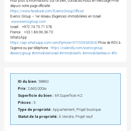
Pour plus d’informations sur ce bien, contactez-nous en Message Privé
depuis notre page officielle :
https://www.facebook.com/EvenisGroupOfficial
Evenis Group – 1er réseau d’agences immobilières en Israël.
www.evenisgroup.com
Israël
: +972.74.75.71.578
France
: +33.1.86.96.36.70
WhatsApp :
https://api.whatsapp.com/send?phone=972559340500
Prise de RDV à
l’agence ou par téléphone :
https://calendly.com/evenisgroup
#evenisgroup
#immobilierisrael
#immobiliertlv
#immobiliertelaviv
#tlv
ID du bien:
58860
Prix:
2,665,000₪
Superficie du bien :
69 Superficie m2
Pièces :
3
Type de propriété:
Appartement, Projet boutique
Statut de la propriété:
À Vendre, Projet neuf