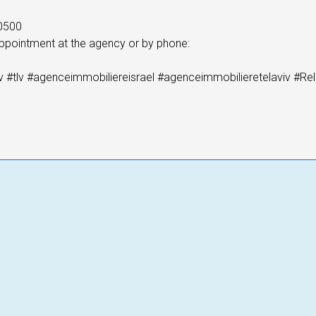
0500
ppointment at the agency or by phone:
viv #tlv #agenceimmobiliereisrael #agenceimmobilieretelaviv #Re