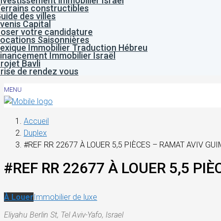
nvestissement immobilier Israël
errains constructibles
uide des villes
venis Capital
oser votre candidature
ocations Saisonnières
exique Immobilier Traduction Hébreu
inancement Immobilier Israël
rojet Bavli
rise de rendez vous
MENU
Accueil
Duplex
#REF RR 22677 À LOUER 5,5 PIÈCES – RAMAT AVIV GUI
#REF RR 22677 À LOUER 5,5 PI
À Louer
Immobilier de luxe
Eliyahu Berlin St, Tel Aviv-Yafo, Israel