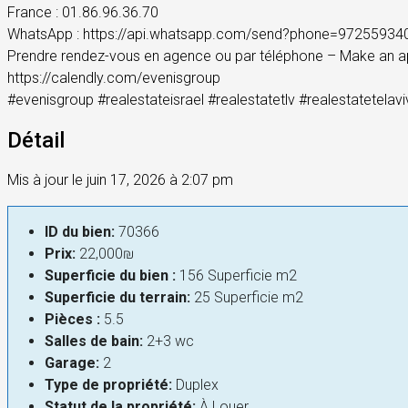
France : 01.86.96.36.70
WhatsApp : https://api.whatsapp.com/send?phone=97255934
Prendre rendez-vous en agence ou par téléphone – Make an a
https://calendly.com/evenisgroup
#evenisgroup #realestateisrael #realestatetlv #realestatetela
Détail
Mis à jour le juin 17, 2026 à 2:07 pm
ID du bien:
70366
Prix:
22,000₪
Superficie du bien :
156 Superficie m2
Superficie du terrain:
25 Superficie m2
Pièces :
5.5
Salles de bain:
2+3 wc
Garage:
2
Type de propriété:
Duplex
Statut de la propriété:
À Louer