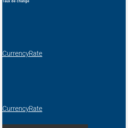
Taux de change
CurrencyRate
CurrencyRate