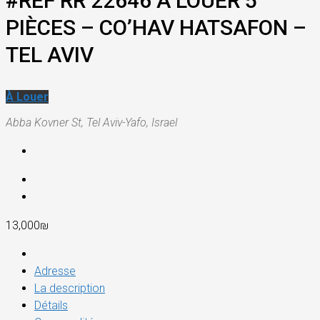
#REF RR 22646 À LOUER 5
PIÈCES – CO’HAV HATSAFON –
TEL AVIV
À Louer
Abba Kovner St, Tel Aviv-Yafo, Israel
13,000₪
Adresse
La description
Détails