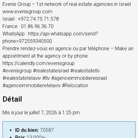
Evenis Group – 1st network of real estate agencies in Israel
www.evenisgroup.com
Israël : +972.74.75.71.578
France : 01.86.96.36.70
WhatsApp : https://api.whatsapp.com/send?
phone=972559340500
Prendre rendez-vous en agence ou par téléphone – Make an
appointment at the agency or by phone:
https://calendly.com/evenisgroup
#evenisgroup #realestateisrael #realestatetlv
#realestatetelaviv #tlv #agenceimmobiliereisrael
#agenceimmobilieretelaviv #Relocation
Détail
Mis à jour le juillet 7, 2026 à 1:25 pm
ID du bien:
70587
Prix:
13,000₪