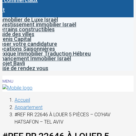
x commerciaux
ct
mmobilier de Luxe Israël
nvestissement immobilier Israël
errains constructibles
uide des villes
venis Capital
oser votre candidature
ocations Saisonnières
exique Immobilier Traduction Hébreu
inancement Immobilier Israël
rojet Bavli
rise de rendez vous
MENU
Accueil
Appartement
#REF RR 22646 À LOUER 5 PIÈCES – CO’HAV
HATSAFON – TEL AVIV