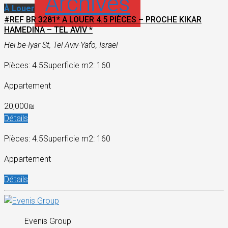
Archives
À Louer
#REF BR 3281* A LOUER 4.5 PIÈCES – PROCHE KIKAR
HAMEDINA – TEL AVIV *
Hei be-Iyar St, Tel Aviv-Yafo, Israël
Pièces: 4.5
Superficie m2: 160
Appartement
20,000₪
Détails
Pièces: 4.5
Superficie m2: 160
Appartement
Détails
Evenis Group