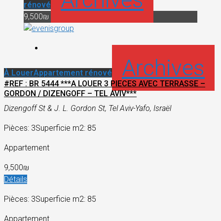
rénové
9,500₪
Archives
À Louer
Appartement rénové
#REF : BR 5444 ***A LOUER 3 PIECES AVEC TERRASSE –
GORDON / DIZENGOFF – TEL AVIV***
Dizengoff St & J. L. Gordon St, Tel Aviv-Yafo, Israël
Pièces: 3
Superficie m2: 85
Appartement
9,500₪
Détails
Pièces: 3
Superficie m2: 85
Appartement