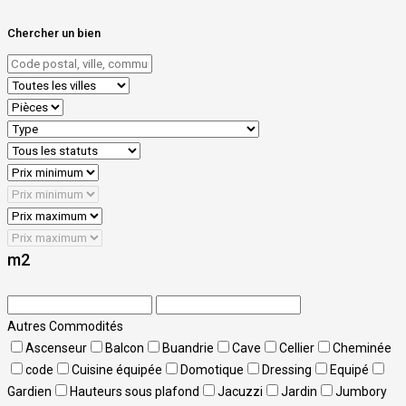
Chercher un bien
m2
Autres Commodités
Ascenseur
Balcon
Buandrie
Cave
Cellier
Cheminée
code
Cuisine équipée
Domotique
Dressing
Equipé
Gardien
Hauteurs sous plafond
Jacuzzi
Jardin
Jumbory