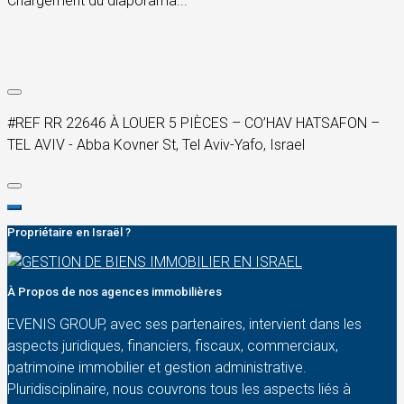
Chargement du diaporama...
#REF RR 22646 À LOUER 5 PIÈCES – CO’HAV HATSAFON –
TEL AVIV - Abba Kovner St, Tel Aviv-Yafo, Israel
Propriétaire en Israël ?
À Propos de nos agences immobilières
EVENIS GROUP, avec ses partenaires, intervient dans les
aspects juridiques, financiers, fiscaux, commerciaux,
patrimoine immobilier et gestion administrative.
Pluridisciplinaire, nous couvrons tous les aspects liés à