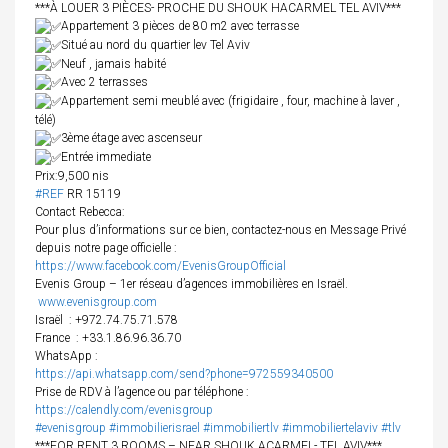
***À LOUER 3 PIÈCES- PROCHE DU SHOUK HACARMEL TEL AVIV***
Appartement 3 pièces de 80 m2 avec terrasse
Situé au nord du quartier lev Tel Aviv
Neuf , jamais habité
Avec 2 terrasses
Appartement semi meublé avec (frigidaire , four, machine à laver ,
télé)
3ème étage avec ascenseur
Entrée immediate
Prix:9,500 nis
#REF
RR 15119
Contact Rebecca:
Pour plus d’informations sur ce bien, contactez-nous en Message Privé
depuis notre page officielle :
https://www.facebook.com/EvenisGroupOfficial
Evenis Group – 1er réseau d’agences immobilières en Israël.
www.evenisgroup.com
Israël
: +972.74.75.71.578
France
: +33.1.86.96.36.70
WhatsApp :
https://api.whatsapp.com/send?phone=972559340500
Prise de RDV à l’agence ou par téléphone :
https://calendly.com/evenisgroup
#evenisgroup
#immobilierisrael
#immobiliertlv
#immobiliertelaviv
#tlv
***FOR RENT 3 ROOMS – NEAR SHOUK ACARMEL- TEL AVIV***