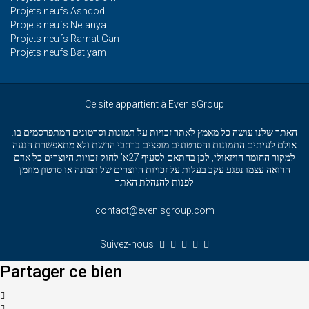
Projets neufs Ashdod
Projets neufs Netanya
Projets neufs Ramat Gan
Projets neufs Bat yam
Ce site appartient à EvenisGroup
האתר שלנו עושה כל מאמץ לאתר זכויות על תמונות וסרטונים המתפרסמים בו.
אולם לעיתים התמונות והסרטונים מופצים ברחבי הרשת ולא מתאפשרת הגעה
למקור החומר הויזאולי, לכן בהתאם לסעיף 27א' לחוק זכויות היוצרים כל אדם
הרואה עצמו נפגע עקב בעלות על זכויות היוצרים של תמונה או סרטון מוזמן
לפנות להנהלת האתר
contact@evenisgroup.com
Suivez-nous
Partager ce bien