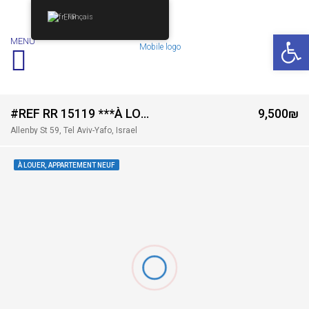
Français
Ouv
MENU
#REF RR 15119 ***À LOUER 3 PIÈCES- PROCHE DU SHOUK HACARMEL TEL AVIV***
9,500₪
Allenby St 59, Tel Aviv-Yafo, Israel
À LOUER, APPARTEMENT NEUF