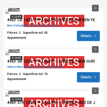
7,500₪
ARCHIVES
À LOUER
#REF CR 1457 *****À LOUER 2 PIÈCES SUR BEN YEHUDA – TEL AVIV ******
Ben Yehuda St, Tel Aviv-Yafo, Israël
Pièces: 2
Superficie m2: 55
Détails
Appartement
8,500₪
ARCHIVES
À LOUER
#REF SR 1223 *** A LOUER – 2 PIÈCES – BEN GURION – TEL AVIV ***
Sderot Ben Gurion, Tel Aviv-Yafo, Israël
Pièces: 2
Superficie m2: 70
Détails
Appartement
9,000₪
ARCHIVES
À LOUER
#REF STR 12394 ** A LOUER – 3 PIÈCES- REZ DE JARDIN- TEL AVIV **