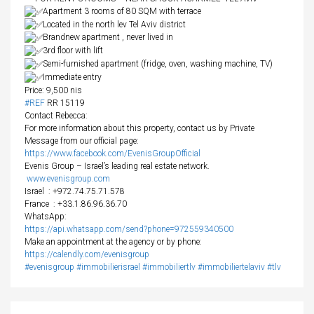
Apartment 3 rooms of 80 SQM with terrace
Located in the north lev Tel Aviv district
Brandnew apartment , never lived in
3rd floor with lift
Semi-furnished apartment (fridge, oven, washing machine, TV)
Immediate entry
Price: 9,500 nis
#REF
RR 15119
Contact Rebecca:
For more information about this property, contact us by Private
Message from our official page:
https://www.facebook.com/EvenisGroupOfficial
Evenis Group – Israel’s leading real estate network.
www.evenisgroup.com
Israel
: +972.74.75.71.578
France
: +33.1.86.96.36.70
WhatsApp:
https://api.whatsapp.com/send?phone=972559340500
Make an appointment at the agency or by phone:
https://calendly.com/evenisgroup
#evenisgroup
#immobilierisrael
#immobiliertlv
#immobiliertelaviv
#tlv