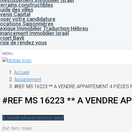
nvestissement immobilier Israël
errains constructibles
uide des villes
venis Capital
oser votre candidature
ocations Saisonnières
exique Immobilier Traduction Hébreu
inancement Immobilier Israël
rojet Bavli
rise de rendez vous
MENU
Accueil
Appartement
#REF MS 16223 ** A VENDRE APPARTEMENT 4 PIÈCES 
#REF MS 16223 ** A VENDRE A
À Vendre
Appartement neuf
Bat Yam, Israel