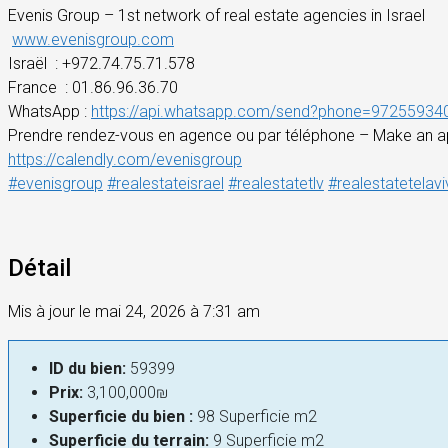
Evenis Group – 1st network of real estate agencies in Israel
www.evenisgroup.com
Israël
: +972.74.75.71.578
France
: 01.86.96.36.70
WhatsApp :
https://api.whatsapp.com/send?phone=97255934
Prendre rendez-vous en agence ou par téléphone – Make an a
https://calendly.com/evenisgroup
#evenisgroup
#realestateisrael
#realestatetlv
#realestatetelavi
Détail
Mis à jour le mai 24, 2026 à 7:31 am
ID du bien:
59399
Prix:
3,100,000₪
Superficie du bien :
98 Superficie m2
Superficie du terrain:
9 Superficie m2