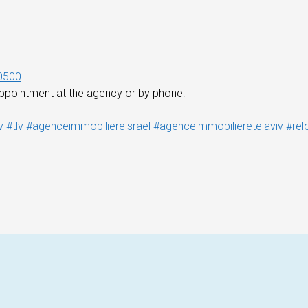
0500
ppointment at the agency or by phone:
v
#tlv
#agenceimmobiliereisrael
#agenceimmobilieretelaviv
#rel