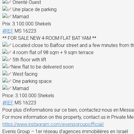
Orienté Ouest
Une place de parking
Mamad
Prix: 3.100.000 Shekels
#REF
MS 16223
** FOR SALE NEW 4-ROOM FLAT BAT YAM **
Located close to Balfour street and a few minutes from t
4 room flat of 98 sqm + 9 sqm terrace
5th floor with lift
New flat to be delivered soon
West facing
One parking space
Mamad
Price: 3.100.000 Shekels
#REF
MS 16223
Pour plus d’informations sur ce bien, contactez-nous en Messag
For more information on this property, contact us in Private M
https://www.instagram.com/evenisgroupofficial/
Evenis Group – 1er réseau d’agences immobilières en Israël