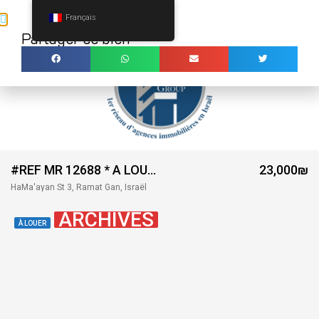
Français
Ouv
Partager ce bien
MENU
#REF MR 12688 * A LOUER LUXUEUX 3 PIECES TIME TOWER -RAMAT GAN – LIMITE TEL AVIV **
23,000₪
HaMa'ayan St 3, Ramat Gan, Israël
ARCHIVES
À LOUER