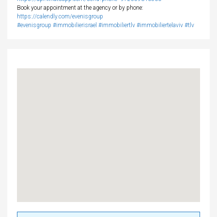
Book your appointment at the agency or by phone:
https://calendly.com/evenisgroup
#evenisgroup
#immobilierisrael
#immobiliertlv
#immobiliertelaviv
#tlv