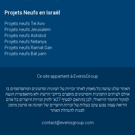
Projets Neufs en Israël
Projets neufs Tel Aviv
Projets neufs Jerusalem
Projets neufs Ashdod
Projets neufs Netanya
Projets neufs Ramat Gan
Projets neufs Bat yam
Ce site appartient à EvenisGroup
האתר שלנו עושה כל מאמץ לאתר זכויות על תמונות וסרטונים המתפרסמים בו.
אולם לעיתים התמונות והסרטונים מופצים ברחבי הרשת ולא מתאפשרת הגעה
למקור החומר הויזאולי, לכן בהתאם לסעיף 27א' לחוק זכויות היוצרים כל אדם
הרואה עצמו נפגע עקב בעלות על זכויות היוצרים של תמונה או סרטון מוזמן
לפנות להנהלת האתר
contact@evenisgroup.com