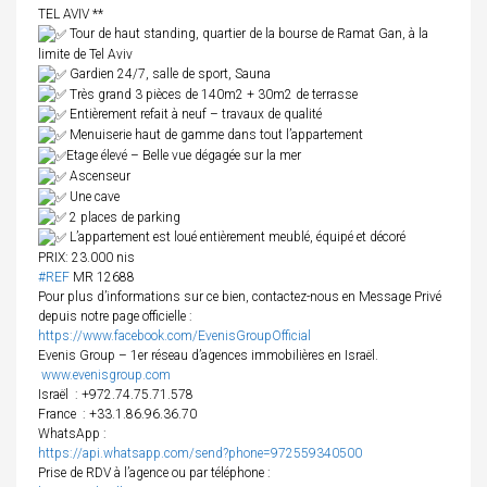
TEL AVIV **
Tour de haut standing, quartier de la bourse de Ramat Gan, à la
limite de Tel Aviv
Gardien 24/7, salle de sport, Sauna
Très grand 3 pièces de 140m2 + 30m2 de terrasse
Entièrement refait à neuf – travaux de qualité
Menuiserie haut de gamme dans tout l’appartement
Etage élevé – Belle vue dégagée sur la mer
Ascenseur
Une cave
2 places de parking
L’appartement est loué entièrement meublé, équipé et décoré
PRIX: 23.000 nis
#REF
MR 12688
Pour plus d’informations sur ce bien, contactez-nous en Message Privé
depuis notre page officielle :
https://www.facebook.com/EvenisGroupOfficial
Evenis Group – 1er réseau d’agences immobilières en Israël.
www.evenisgroup.com
Israël
: +972.74.75.71.578
France
: +33.1.86.96.36.70
WhatsApp :
https://api.whatsapp.com/send?phone=972559340500
Prise de RDV à l’agence ou par téléphone :