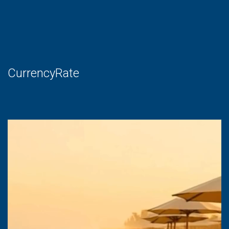
CurrencyRate
Lecteur
vidéo