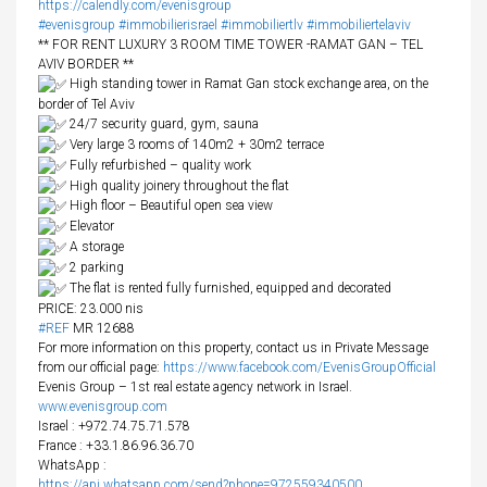
https://calendly.com/evenisgroup
#evenisgroup
#immobilierisrael
#immobiliertlv
#immobiliertelaviv
** FOR RENT LUXURY 3 ROOM TIME TOWER -RAMAT GAN – TEL
AVIV BORDER **
High standing tower in Ramat Gan stock exchange area, on the
border of Tel Aviv
24/7 security guard, gym, sauna
Very large 3 rooms of 140m2 + 30m2 terrace
Fully refurbished – quality work
High quality joinery throughout the flat
High floor – Beautiful open sea view
Elevator
A storage
2 parking
The flat is rented fully furnished, equipped and decorated
PRICE: 23.000 nis
#REF
MR 12688
For more information on this property, contact us in Private Message
from our official page:
https://www.facebook.com/EvenisGroupOfficial
Evenis Group – 1st real estate agency network in Israel.
www.evenisgroup.com
Israel
: +972.74.75.71.578
France
: +33.1.86.96.36.70
WhatsApp :
https://api.whatsapp.com/send?phone=972559340500