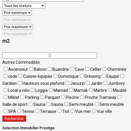
m2
Autres Commodités
Ascenseur
Balcon
Buandrie
Cave
Cellier
Cheminée
code
Cuisine équipée
Domotique
Dressing
Equipé
Gardien
Hauteurs sous plafond
Jacuzzi
Jardin
Jumbory
Local a vélo
Loggia
Mamad
Mamak
Marbre
Meublé
Miklat
Parking
Parquet
Piscine
Proche Tramway
Salle de sport
Sauna
Sauna
Semi meublé
Semi meuble
SPA
Tennis
Terrasse
Toit
Vue mer
Vue ville
Rechercher
Selection Immobilier Prestige