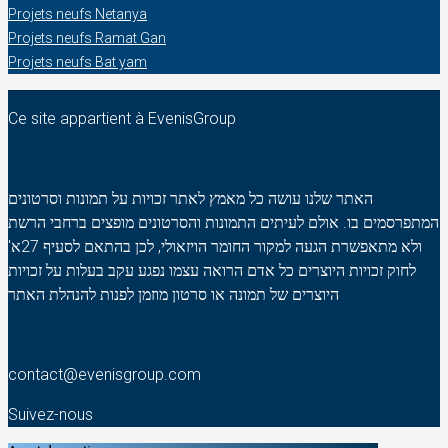
Projets neufs Netanya
Projets neufs Ramat Gan
Projets neufs Bat yam
Ce site appartient à EvenisGroup
האתר שלנו עושה כל מאמץ לאתר זכויות על תמונות וסרטונים
המתפרסמים בו. אולם לעיתים התמונות והסרטונים מופצים ברחבי הרשת
ולא מתאפשרת הגעה למקור החומר הויזאולי, לכן בהתאם לסעיף 27א'
לחוק זכויות היוצרים כל אדם הרואה עצמו נפגע עקב בעלות על זכויות
היוצרים של תמונה או סרטון מוזמן לפנות להנהלת האתר
contact@evenisgroup.com
Suivez-nous