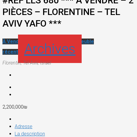
#REF LLS 680 *** A VENDRE – 2
PIÈCES – FLORENTINE – TEL
AVIV YAFO ***
À Vendre
Appartement récent
Immeuble
Archives
récent
Florentin, Tel-Aviv, Israël
2,200,000₪
Adresse
La description