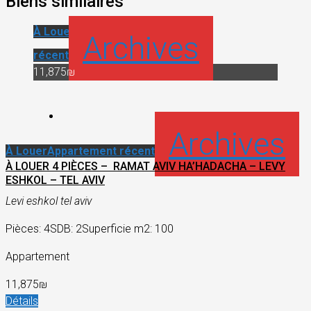
Biens similaires
À Louer
Appartement
Archives
récent
11,875₪
Archives
À Louer
Appartement récent
À LOUER 4 PIÈCES – RAMAT AVIV HA’HADACHA – LEVY
ESHKOL – TEL AVIV
Levi eshkol tel aviv
Pièces: 4
SDB: 2
Superficie m2: 100
Appartement
11,875₪
Détails