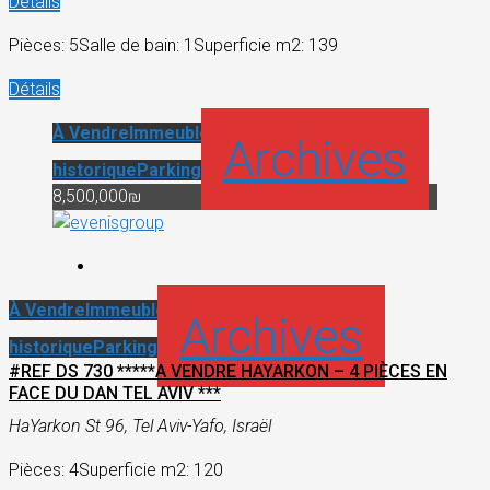
Détails
Pièces: 5
Salle de bain: 1
Superficie m2: 139
Détails
À Vendre
Immeuble Bauhaus
Immeuble
Archives
historique
Parking
8,500,000₪
À Vendre
Immeuble Bauhaus
Immeuble
Archives
historique
Parking
#REF DS 730 *****A VENDRE HAYARKON – 4 PIÈCES EN
FACE DU DAN TEL AVIV ***
HaYarkon St 96, Tel Aviv-Yafo, Israël
Pièces: 4
Superficie m2: 120