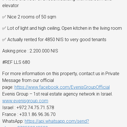
elevator
✅
Nice 2 rooms of 50 sqm
✅
Lot of light and high ceiling; Open kitchen in the living room
✅
Actually rented for 4850 NIS to very good tenants
Asking price : 2.200.000 NIS
#REF LLS 680
For more information on this property, contact us in Private
Message from our official
page:
https://www.facebook.com/EvenisGroupOfficial
Evenis Group – 1st real estate agency network in Israel.
www.evenisgroup.com
Israel
: +972.74.75.71.578
France
: +33.1.86.96.36.70
WhatsApp:
https://api.whatsapp.com/send?