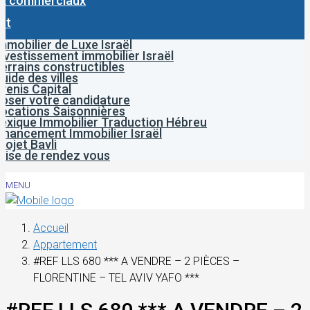
x commerciaux
ct
mmobilier de Luxe Israël
nvestissement immobilier Israël
errains constructibles
uide des villes
venis Capital
oser votre candidature
ocations Saisonnières
exique Immobilier Traduction Hébreu
inancement Immobilier Israël
rojet Bavli
rise de rendez vous
MENU
Accueil
Appartement
#REF LLS 680 *** A VENDRE – 2 PIÈCES –
FLORENTINE – TEL AVIV YAFO ***