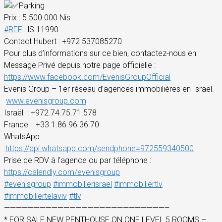
Parking
Prix : 5.500.000 Nis
#REF
HS 11990
Contact Hubert : +972 537085270
Pour plus d’informations sur ce bien, contactez-nous en
Message Privé depuis notre page officielle :
https://www.facebook.com/EvenisGroupOfficial
Evenis Group – 1er réseau d’agences immobilières en Israël.
www.evenisgroup.com
Israël
: +972.74.75.71.578
France
: +33.1.86.96.36.70
WhatsApp
:
https://api.whatsapp.com/sendphone=972559340500
Prise de RDV à l’agence ou par téléphone :
https://calendly.com/evenisgroup
#evenisgroup
#immobilierisrael
#immobiliertlv
#immobiliertelaviv
#tlv
———————————————————————————–
* FOR SALE NEW PENTHOUSE ON ONE LEVEL 5 ROOMS –