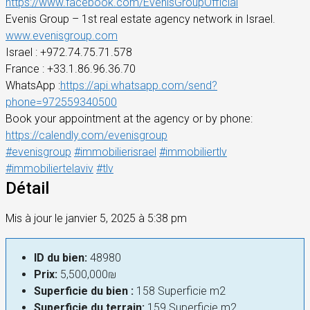
https://www.facebook.com/EvenisGroupOfficial
Evenis Group – 1st real estate agency network in Israel.
www.evenisgroup.com
Israel
: +972.74.75.71.578
France
: +33.1.86.96.36.70
WhatsApp :
https://api.whatsapp.com/send?
phone=972559340500
Book your appointment at the agency or by phone:
https://calendly.com/evenisgroup
#evenisgroup
#immobilierisrael
#immobiliertlv
#immobiliertelaviv
#tlv
Détail
Mis à jour le janvier 5, 2025 à 5:38 pm
ID du bien:
48980
Prix:
5,500,000₪
Superficie du bien :
158 Superficie m2
Superficie du terrain:
159 Superficie m2