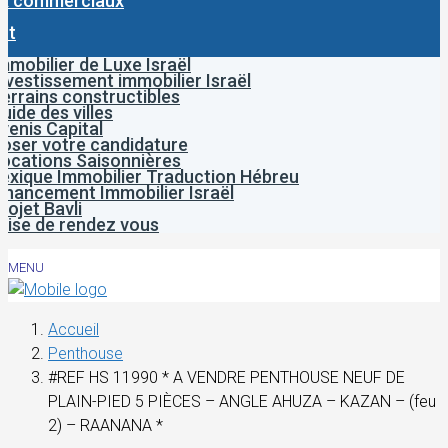
x commerciaux
ct
mmobilier de Luxe Israël
nvestissement immobilier Israël
errains constructibles
uide des villes
venis Capital
oser votre candidature
ocations Saisonnières
exique Immobilier Traduction Hébreu
inancement Immobilier Israël
rojet Bavli
rise de rendez vous
MENU
Accueil
Penthouse
#REF HS 11990 * A VENDRE PENTHOUSE NEUF DE
PLAIN-PIED 5 PIÈCES – ANGLE AHUZA – KAZAN – (feu
2) – RAANANA *