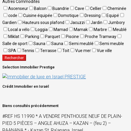
Autres Commodités
Ascenseur
Balcon
Buandrie
Cave
Cellier
Cheminée
code
Cuisine équipée
Domotique
Dressing
Equipé
Gardien
Hauteurs sous plafond
Jacuzzi
Jardin
Jumbory
Local a vélo
Loggia
Mamad
Mamak
Marbre
Meublé
Miklat
Parking
Parquet
Piscine
Proche Tramway
Salle de sport
Sauna
Sauna
Semi meublé
Semi meuble
SPA
Tennis
Terrasse
Toit
Vue mer
Vue ville
Rechercher
Selection Immobilier Prestige
Crédit Immobilier en Israël
Biens consultés précédemment
#REF HS 11990 * A VENDRE PENTHOUSE NEUF DE PLAIN-
PIED 5 PIÈCES – ANGLE AHUZA – KAZAN – (feu 2) –
RAANANA * - Kazan St, Ra'anana, Israel