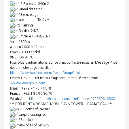
4.5 Pieces de 340m2
Grand dressing
63 eme étage
vue sur tout Tel Aviv
2 Parking
Gardien 24/7
Entrée le 15/08/2021
Vaad 4300 ₪
Arnona 2000 ₪/ 2 mois
Loyer 20.000 shekel
#REF GR 8170
Pour plus d’informations sur ce bien, contactez-nous en Message Privé
depuis notre page officielle :
https://www.facebook.com/EvenisGroupOfficial
Evenis Group – 1er réseau d’agences immobilières en Israël.
www.evenisgroup.com
Israël
: +972.74.75.71.578
France
: +33.1.86.96.36.70
WhatsApp :
https://api.whatsapp.com/send?phone=972559340500
*** FOR RENT 4 ROOMS -MOSHÉ AVIV TOWER – RAMAT GAN ***
4.5 Rooms of 340m2
Large dressing room
63 rd floor
view of all of Tel Aviv