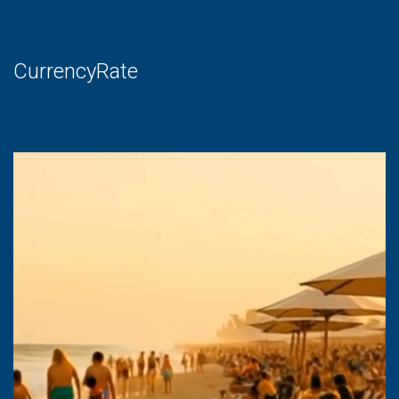
CurrencyRate
Lecteur
vidéo