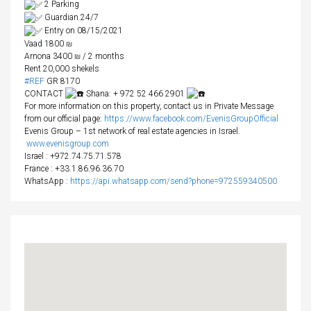
2 Parking
Guardian 24/7
Entry on 08/15/2021
Vaad 1800 ₪
Arnona 3400 ₪ / 2 months
Rent 20,000 shekels
#REF
GR 8170
CONTACT
Shana: + 972 52 466 2901
For more information on this property, contact us in Private Message
from our official page:
https://www.facebook.com/EvenisGroupOfficial
Evenis Group – 1st network of real estate agencies in Israel.
www.evenisgroup.com
Israel
: +972.74.75.71.578
France
: +33.1.86.96.36.70
WhatsApp :
https://api.whatsapp.com/send?phone=972559340500