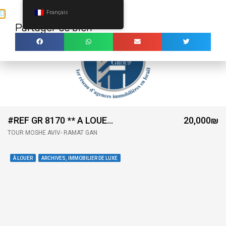
Français
Ouv
Partager ce bien
MENU
#REF GR 8170 ** A LOUER 4 PIECES -TOUR MOSHÉ AVIV- RAMAT GAN ***
20,000₪
TOUR MOSHÉ AVIV- RAMAT GAN
À LOUER
ARCHIVES, IMMOBILIER DE LUXE