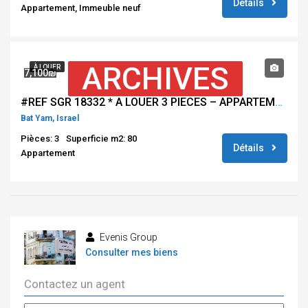
Détails
Appartement, Immeuble neuf
ARCHIVES
À LOUER
7,100₪
#REF SGR 18332 * A LOUER 3 PIECES – APPARTEMENT NEUF – IMMEUBLE DE STANDING – BAT YAM **
Bat Yam, Israel
Pièces: 3
Superficie m2: 80
Détails
Appartement
Evenis Group
Consulter mes biens
Contactez un agent