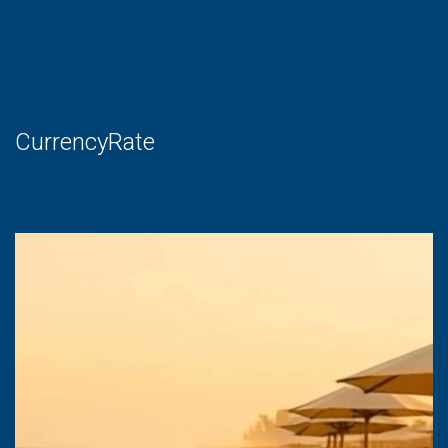
CurrencyRate
Lecteur
vidéo