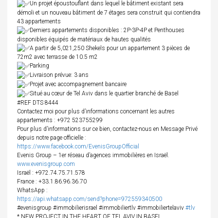
Un projet époustouflant dans lequel le bâtiment existant sera
démoli et un nouveau bâtiment de 7 étages sera construit qui contiendra
43 appartements
Derniers appartements disponibles : 2P-3P-4P et Penthouses
disponibles équipés de matériaux de hautes qualités
A partir de 5,021,250 Shekels pour un appartement 3 pièces de
72m2 avec terrasse de 10.5 m2
Parking
Livraison prévue: 3 ans
Projet avec accompagnement bancaire
Situé au cœur de Tel Aviv dans le quartier branché de Basel
#REF DTS 8444
Contactez moi pour plus d’informations concernant les autres
appartements : +972 523755299
Pour plus d’informations sur ce bien, contactez-nous en Message Privé
depuis notre page officielle :
https://www.facebook.com/EvenisGroupOfficial
Evenis Group – 1er réseau d’agences immobilières en Israël.
www.evenisgroup.com
Israël : +972.74.75.71.578
France : +33.1.86.96.36.70
WhatsApp :
https://api.whatsapp.com/send?phone=972559340500
#evenisgroup #immobilierisrael #immobiliertlv #immobiliertelaviv
#tlv
* NEW PROJECT IN THE HEART OF TEL AVIV IN BASEL