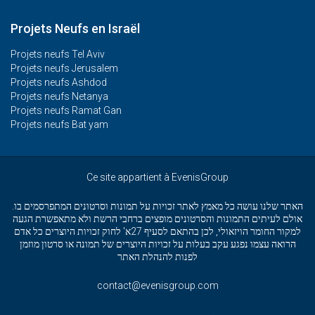
Projets Neufs en Israël
Projets neufs Tel Aviv
Projets neufs Jerusalem
Projets neufs Ashdod
Projets neufs Netanya
Projets neufs Ramat Gan
Projets neufs Bat yam
Ce site appartient à EvenisGroup
האתר שלנו עושה כל מאמץ לאתר זכויות על תמונות וסרטונים המתפרסמים בו.
אולם לעיתים התמונות והסרטונים מופצים ברחבי הרשת ולא מתאפשרת הגעה
למקור החומר הויזאולי, לכן בהתאם לסעיף 27א' לחוק זכויות היוצרים כל אדם
הרואה עצמו נפגע עקב בעלות על זכויות היוצרים של תמונה או סרטון מוזמן
לפנות להנהלת האתר
contact@evenisgroup.com