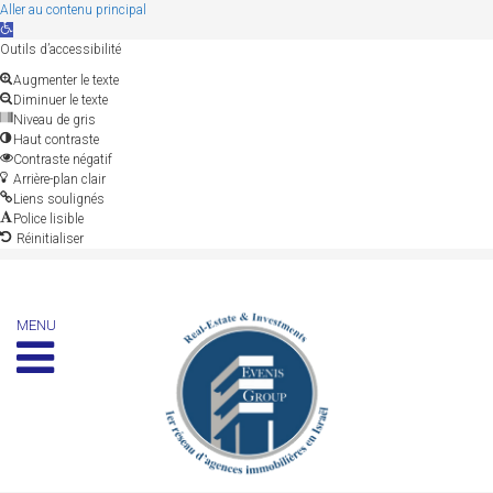
Aller au contenu principal
Ouvrir
la
Outils d’accessibilité
barre
Augmenter le texte
d’outils
Diminuer le texte
Niveau de gris
Haut contraste
Contraste négatif
Arrière-plan clair
Liens soulignés
Police lisible
Réinitialiser
MENU