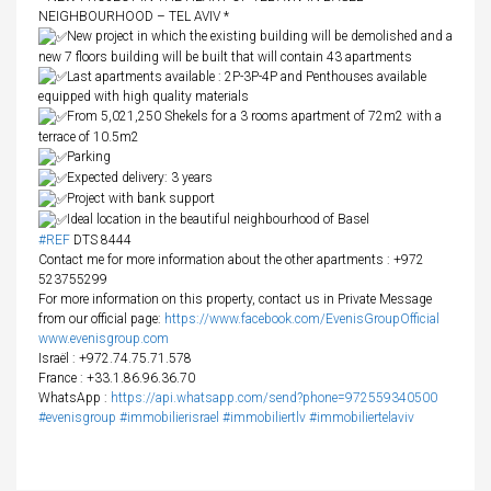
NEIGHBOURHOOD – TEL AVIV *
New project in which the existing building will be demolished and a
new 7 floors building will be built that will contain 43 apartments
Last apartments available : 2P-3P-4P and Penthouses available
equipped with high quality materials
From 5,021,250 Shekels for a 3 rooms apartment of 72m2 with a
terrace of 10.5m2
Parking
Expected delivery: 3 years
Project with bank support
Ideal location in the beautiful neighbourhood of Basel
#REF
DTS 8444
Contact me for more information about the other apartments : +972
523755299
For more information on this property, contact us in Private Message
from our official page:
https://www.facebook.com/EvenisGroupOfficial
www.evenisgroup.com
Israël : +972.74.75.71.578
France : +33.1.86.96.36.70
WhatsApp :
https://api.whatsapp.com/send?phone=972559340500
#evenisgroup
#immobilierisrael
#immobiliertlv
#immobiliertelaviv