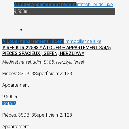
À Louer
Appartement récent
Immobilier de luxe
9,500₪
À Louer
Appartement récent
Immobilier de luxe
# REF KTR 22583 * À LOUER – APPARTEMENT 3/4/5
PIÈCES SPACIEUX | GEFEN, HERZLIYA *
Medinat ha-Yehudim St 85, Herzliya, Israel
Pièces: 3
SDB: 3
Superficie m2: 128
Appartement
9,500₪
Détails
Pièces: 3
SDB: 3
Superficie m2: 128
Appartement