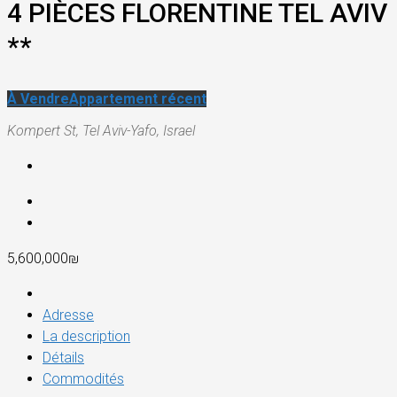
4 PIÈCES FLORENTINE TEL AVIV
**
À Vendre
Appartement récent
Kompert St, Tel Aviv-Yafo, Israel
5,600,000₪
Adresse
La description
Détails
Commodités