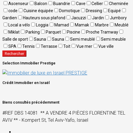
Ascenseur
Balcon
Buandrie
Cave
Cellier
Cheminée
code
Cuisine équipée
Domotique
Dressing
Equipé
Gardien
Hauteurs sous plafond
Jacuzzi
Jardin
Jumbory
Local a vélo
Loggia
Mamad
Mamak
Marbre
Meublé
Miklat
Parking
Parquet
Piscine
Proche Tramway
Salle de sport
Sauna
Sauna
Semi meublé
Semi meuble
SPA
Tennis
Terrasse
Toit
Vue mer
Vue ville
Rechercher
Selection Immobilier Prestige
Crédit Immobilier en Israël
Biens consultés précédemment
#REF DBS 14081 ** A VENDRE 4 PIÈCES FLORENTINE TEL
AVIV ** - Kompert St, Tel Aviv-Yafo, Israel