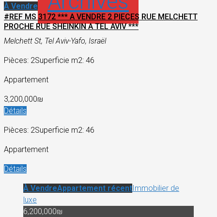
Archives
À Vendre
#REF MS 3172 *** A VENDRE 2 PIECES RUE MELCHETT
PROCHE RUE SHEINKIN A TEL AVIV ***
Melchett St, Tel Aviv-Yafo, Israël
Pièces: 2
Superficie m2: 46
Appartement
3,200,000₪
Détails
Pièces: 2
Superficie m2: 46
Appartement
Détails
À Vendre
Appartement récent
Immobilier de
luxe
6,200,000₪