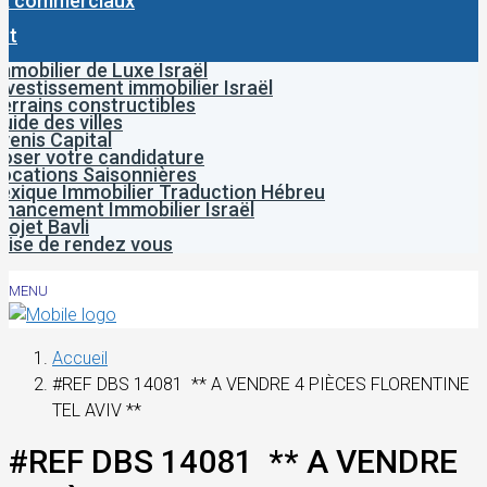
x commerciaux
ct
mmobilier de Luxe Israël
nvestissement immobilier Israël
errains constructibles
uide des villes
venis Capital
oser votre candidature
ocations Saisonnières
exique Immobilier Traduction Hébreu
inancement Immobilier Israël
rojet Bavli
rise de rendez vous
MENU
Accueil
#REF DBS 14081 ** A VENDRE 4 PIÈCES FLORENTINE
TEL AVIV **
#REF DBS 14081 ** A VENDRE