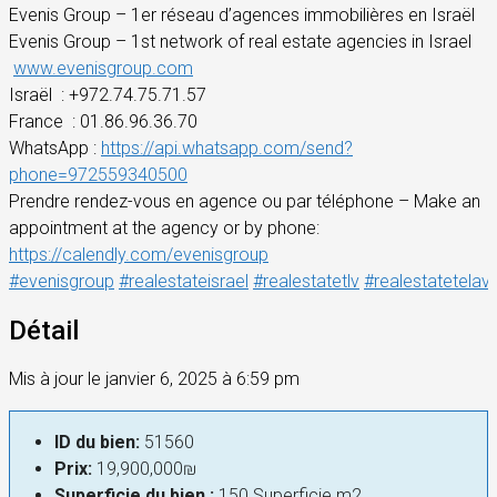
Evenis Group – 1er réseau d’agences immobilières en Israël
Evenis Group – 1st network of real estate agencies in Israel
www.evenisgroup.com
Israël
: +972.74.75.71.57
France
: 01.86.96.36.70
WhatsApp :
https://api.whatsapp.com/send?
phone=972559340500
Prendre rendez-vous en agence ou par téléphone – Make an
appointment at the agency or by phone:
https://calendly.com/evenisgroup
#evenisgroup
#realestateisrael
#realestatetlv
#realestatetelavi
Détail
Mis à jour le janvier 6, 2025 à 6:59 pm
ID du bien:
51560
Prix:
19,900,000₪
Superficie du bien :
150 Superficie m2