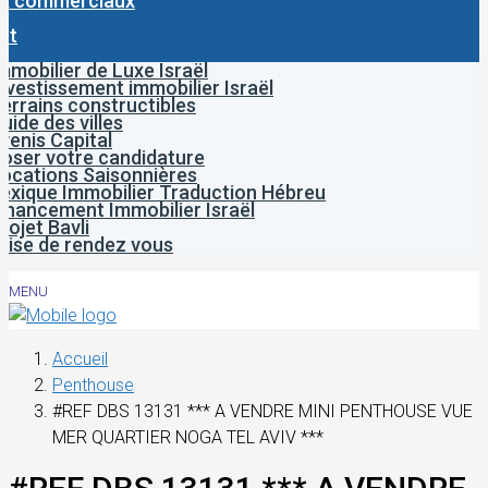
x commerciaux
ct
mmobilier de Luxe Israël
nvestissement immobilier Israël
errains constructibles
uide des villes
venis Capital
oser votre candidature
ocations Saisonnières
exique Immobilier Traduction Hébreu
inancement Immobilier Israël
rojet Bavli
rise de rendez vous
MENU
Accueil
Penthouse
#REF DBS 13131 *** A VENDRE MINI PENTHOUSE VUE
MER QUARTIER NOGA TEL AVIV ***