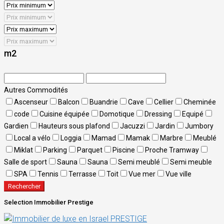
m2
Autres Commodités
Ascenseur
Balcon
Buandrie
Cave
Cellier
Cheminée
code
Cuisine équipée
Domotique
Dressing
Equipé
Gardien
Hauteurs sous plafond
Jacuzzi
Jardin
Jumbory
Local a vélo
Loggia
Mamad
Mamak
Marbre
Meublé
Miklat
Parking
Parquet
Piscine
Proche Tramway
Salle de sport
Sauna
Sauna
Semi meublé
Semi meuble
SPA
Tennis
Terrasse
Toit
Vue mer
Vue ville
Rechercher
Selection Immobilier Prestige