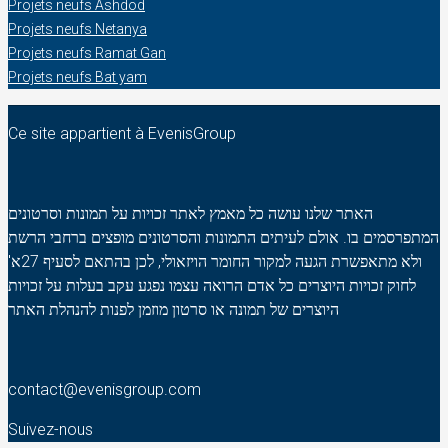
Projets neufs Ashdod
Projets neufs Netanya
Projets neufs Ramat Gan
Projets neufs Bat yam
Ce site appartient à EvenisGroup
האתר שלנו עושה כל מאמץ לאתר זכויות על תמונות וסרטונים
המתפרסמים בו. אולם לעיתים התמונות והסרטונים מופצים ברחבי הרשת
ולא מתאפשרת הגעה למקור החומר הויזאולי, לכן בהתאם לסעיף 27א'
לחוק זכויות היוצרים כל אדם הרואה עצמו נפגע עקב בעלות על זכויות
היוצרים של תמונה או סרטון מוזמן לפנות להנהלת האתר
contact@evenisgroup.com
Suivez-nous