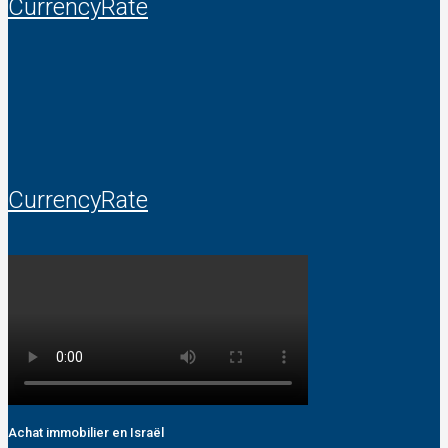
CurrencyRate
CurrencyRate
Achat immobilier en Israël