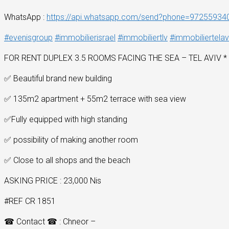
WhatsApp :
https://api.whatsapp.com/send?phone=97255934
#
evenisgroup
#
immobilierisrael
#
immobiliertlv
#
immobiliertelav
FOR RENT DUPLEX 3.5 ROOMS FACING THE SEA – TEL AVIV *
✅
Beautiful brand new building
✅
135m2 apartment + 55m2 terrace with sea view
✅
Fully equipped with high standing
✅
possibility of making another room
✅
Close to all shops and the beach
ASKING PRICE : 23,000 Nis
#REF CR 1851
☎
Contact
☎
: Chneor –