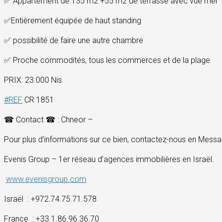
✅
Appartement de 135 m2 +55 m2 de terrasse avec vue mer
✅
Entièrement équipée de haut standing
✅
possibilité de faire une autre chambre
✅
Proche commodités, tous les commerces et de la plage
PRIX: 23.000 Nis
#
REF
CR 1851
☎
Contact
☎
: Chneor –
Pour plus d’informations sur ce bien, contactez-nous en Messag
Evenis Group – 1er réseau d’agences immobilières en Israël.
www.evenisgroup.com
Israël
: +972.74.75.71.578
France
: +33.1.86.96.36.70