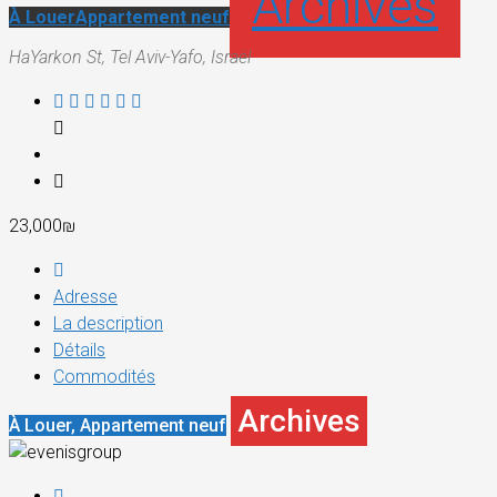
Archives
À Louer
Appartement neuf
HaYarkon St, Tel Aviv-Yafo, Israël
23,000₪
Adresse
La description
Détails
Commodités
Archives
À Louer, Appartement neuf