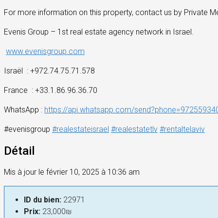
For more information on this property, contact us by Private M
Evenis Group – 1st real estate agency network in Israel.
www.evenisgroup.com
Israël
: +972.74.75.71.578
France
: +33.1.86.96.36.70
WhatsApp :
https://api.whatsapp.com/send?phone=97255934
#evenisgroup
#
realestateisrael
#
realestatetlv
#
rentaltelaviv
Détail
Mis à jour le février 10, 2025 à 10:36 am
ID du bien:
22971
Prix:
23,000₪