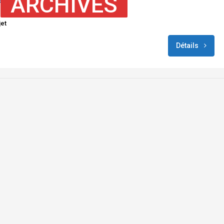
ARCHIVES
t, Bat Yam, Israel
et
Détails