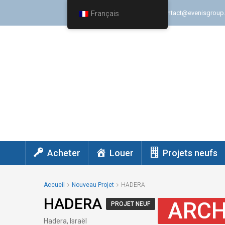
+(972) 747571578
contact@evenisgroup
Français
Acheter
Louer
Projets neufs
Accueil
Nouveau Projet
HADERA
HADERA
ARCH
PROJET NEUF
Hadera, Israël