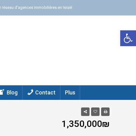
r réseau d’agences immobilières en Israël
Ouv
Blog
Contact
Plus
1,350,000₪