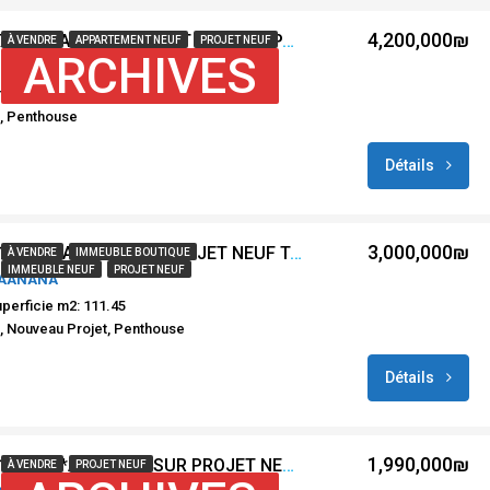
4,200,000₪
#REF SBS 752 *** A VENDRE A BAT YAM 2 APPARTEMENTS DE 4 PIÈCES + PENTHOUSE 5 PIÈCES
À VENDRE
APPARTEMENT NEUF
PROJET NEUF
ARCHIVES
t, Bat Yam, Israël
r demande
, Penthouse
Détails
3,000,000₪
#REF : HS 10847 * A VENDRE – PROJET NEUF TAMA 38 – HAHUZA – RAANANA *
À VENDRE
IMMEUBLE BOUTIQUE
IMMEUBLE NEUF
PROJET NEUF
RAANANA
perficie m2: 111.45
 Nouveau Projet, Penthouse
Détails
1,990,000₪
#REF DBS 10858 **A VENDRE SUR PROJET NEUF HAHAGANA- BAT YAM**
À VENDRE
PROJET NEUF