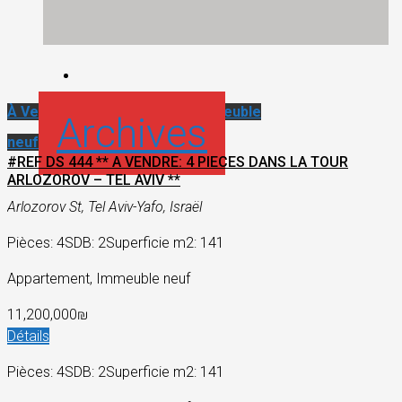
À Vendre
Appartement neuf
Immeuble
Archives
neuf
#REF DS 444 ** A VENDRE: 4 PIECES DANS LA TOUR
ARLOZOROV – TEL AVIV **
Arlozorov St, Tel Aviv-Yafo, Israël
Pièces: 4
SDB: 2
Superficie m2: 141
Appartement, Immeuble neuf
11,200,000₪
Détails
Pièces: 4
SDB: 2
Superficie m2: 141