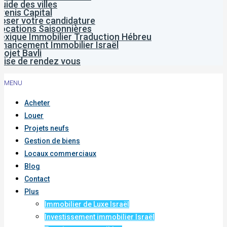
uide des villes
venis Capital
oser votre candidature
ocations Saisonnières
exique Immobilier Traduction Hébreu
inancement Immobilier Israël
rojet Bavli
rise de rendez vous
MENU
Acheter
Louer
Projets neufs
Gestion de biens
Locaux commerciaux
Blog
Contact
Plus
Immobilier de Luxe Israël
Investissement immobilier Israël