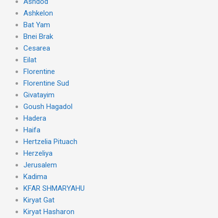
Ashdod
Ashkelon
Bat Yam
Bnei Brak
Cesarea
Eilat
Florentine
Florentine Sud
Givatayim
Goush Hagadol
Hadera
Haifa
Hertzelia Pituach
Herzeliya
Jerusalem
Kadima
KFAR SHMARYAHU
Kiryat Gat
Kiryat Hasharon