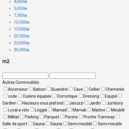
4,000₪
5,000₪
7,500₪
10,000₪
15,000₪
20,000₪
25,000₪
30,000₪
m2
Autres Commodités
Ascenseur
Balcon
Buandrie
Cave
Cellier
Cheminée
code
Cuisine équipée
Domotique
Dressing
Equipé
Gardien
Hauteurs sous plafond
Jacuzzi
Jardin
Jumbory
Local a vélo
Loggia
Mamad
Mamak
Marbre
Meublé
Miklat
Parking
Parquet
Piscine
Proche Tramway
Salle de sport
Sauna
Sauna
Semi meublé
Semi meuble