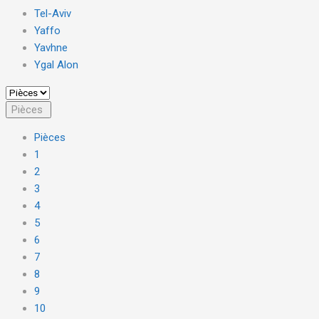
Tel-Aviv
Yaffo
Yavhne
Ygal Alon
Pièces
Pièces
1
2
3
4
5
6
7
8
9
10